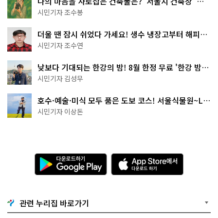
나의 마음을 사로잡은 건축물은? '서울시 건축상' 수
상작 공개!
시민기자 조수봉
더울 땐 잠시 쉬었다 가세요! 생수 냉장고부터 해피소
·무더위쉼터까지
시민기자 조수연
낮보다 기대되는 한강의 밤! 8월 한정 무료 '한강 밤
핑' 예약은?
시민기자 김성무
호수·예술·미식 모두 품은 도보 코스! 서울식물원~LG
아트센터~마곡테라스거리
시민기자 이상돈
다
A
운
p
로
p
드
S
하
t
기
o
관련 누리집 바로가기
G
r
o
e