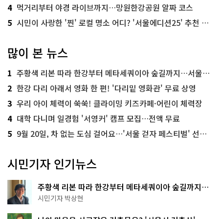
4
먹거리부터 야경 라이브까지…망원한강공원 알짜 코스
5
시민이 사랑한 '찐' 로컬 명소 어디? '서울에디션25' 추천 코스
많이 본 뉴스
1
주황색 리본 따라 한강부터 메타세쿼이아 숲길까지…서울둘레길 15코스
2
한강 다리 아래서 영화 한 편! '다리밑 영화관' 무료 상영
3
우리 아이 체력이 쑥쑥! 클라이밍 키즈카페·어린이 체력장
4
대학 다니며 일경험 '서영커' 캠프 모집…전액 무료
5
9월 20일, 차 없는 도심 걸어요…'서울 걷자 페스티벌' 선착순 5천명
시민기자 인기뉴스
주황색 리본 따라 한강부터 메타세쿼이아 숲길까지…
서울둘레길 15코스
시민기자 박상현