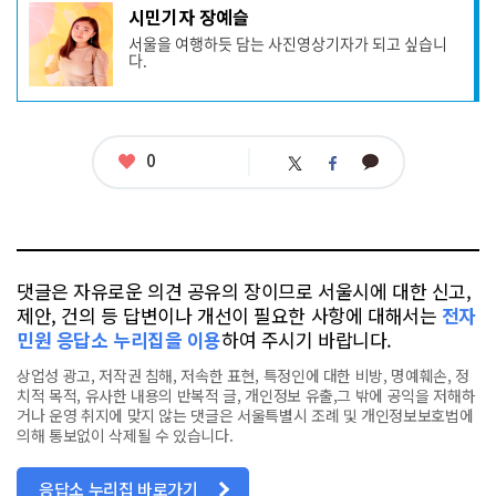
기
시민기자 장예슬
사
서울을 여행하듯 담는 사진영상기자가 되고 싶습니
작
다.
성
자
프
로
필
좋
0
카
트
페
아
카
위
이
요
오
터
스
톡
북
댓글은 자유로운 의견 공유의 장이므로 서울시에 대한 신고,
제안, 건의 등 답변이나 개선이 필요한 사항에 대해서는
전자
민원 응답소 누리집을 이용
하여 주시기 바랍니다.
상업성 광고, 저작권 침해, 저속한 표현, 특정인에 대한 비방, 명예훼손, 정
치적 목적, 유사한 내용의 반복적 글, 개인정보 유출,그 밖에 공익을 저해하
거나 운영 취지에 맞지 않는 댓글은 서울특별시 조례 및 개인정보보호법에
의해 통보없이 삭제될 수 있습니다.
응답소 누리집 바로가기