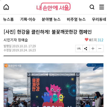
본
페
내
문
이
내
손
검
메
바
지
손
안
색
뉴
로
상
안
주
에
창
전
가
단
에
뉴스홈
기획·이슈
분야별 뉴스
비주얼 뉴스
우리동네
요
서
열
체
기
으
서
서
울
기
보
로
울
비
기
이
-
[사진] 한강을 클린하게! 불꽃깨끗한강 캠페인
스
동
서
바
울
좋
시민기자 장예슬
0
조회
312
로
시
아
가
대
발행일
2019.10.10. 17:29
요
기
페
S
글
글
표
수정일
2019.10.24. 16:23
이
N
자
자
소
지
S
크
크
통
U
공
기
기
포
R
유
크
작
털
L
하
게
게
복
기
변
변
사
경
경
하
하
기
기