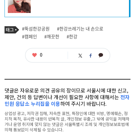
작
성
자
프
로
기
필
태
#뚝섬한강공원
#한강쓰레기는 내 손으로
사
그
관
#캠페인
#깨끗한
#한강
련
태
그
좋
0
카
트
페
아
카
위
이
요
오
터
스
톡
북
댓글은 자유로운 의견 공유의 장이므로 서울시에 대한 신고,
제안, 건의 등 답변이나 개선이 필요한 사항에 대해서는
전자
민원 응답소 누리집을 이용
하여 주시기 바랍니다.
상업성 광고, 저작권 침해, 저속한 표현, 특정인에 대한 비방, 명예훼손, 정
치적 목적, 유사한 내용의 반복적 글, 개인정보 유출,그 밖에 공익을 저해하
거나 운영 취지에 맞지 않는 댓글은 서울특별시 조례 및 개인정보보호법에
의해 통보없이 삭제될 수 있습니다.