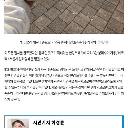
'한강쓰레기는 내 손으로' 기념품 중 하나인 3단 분리수
거 가방
ⓒ허경륜
이 모든 절차를 완료했다면, 캠페인 굿즈가 적혀있는 한강쓰레기에 따라
3단 분리수거 가방 / 에코
백 / 서울시 컬러링북 을 받을 수 있다.
9월 29일에 진행된 '한강쓰레기는 내 손으로' 캠페인은 쓰레기로 인해 몸살 중인 한강을 살리고 깨
끗한 환경을 만들기 위한 취지에 맞게, 내 손으로 직접 한강쓰레기를 주웠다는 뿌듯함뿐만 아니라
재미와 즐거움을 주었다.
또한 캠페인과 관련된 기념품을 제공함으로써 캠페인을 오래도록 기억
할 수 있는 하나의 추억을 남겨주었다.
서울시민들의 작은 손길이 이번 캠페인으로만 그치지 말고
꾸준히 이어진다면, 한강공원을 넘어 서울시 전역까지도 깨끗한 환경을 만들 수 있을 거라 믿어 의
심치 않는다.
기
시민기자 허경륜
사