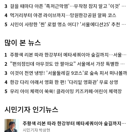
3
걸을 때마다 아픈 '족저근막염'…무작정 참지 말고 '이것' 해보세요!
4
먹거리부터 야경 라이브까지…망원한강공원 알짜 코스
5
시민이 사랑한 '찐' 로컬 명소 어디? '서울에디션25' 추천 코스
많이 본 뉴스
1
주황색 리본 따라 한강부터 메타세쿼이아 숲길까지…서울둘레길 15코스
2
"편의점인데 아무것도 안 팔아요" 서울에서 가장 특별한 편의점의 정체
3
이것이 천연 냉방! '서울둘레길 9코스'로 숲속 피서 떠나볼까
4
한강 다리 아래서 영화 한 편! '다리밑 영화관' 무료 상영
5
우리 아이 체력이 쑥쑥! 클라이밍 키즈카페·어린이 체력장
시민기자 인기뉴스
주황색 리본 따라 한강부터 메타세쿼이아 숲길까지…
서울둘레길 15코스
시민기자 박상현