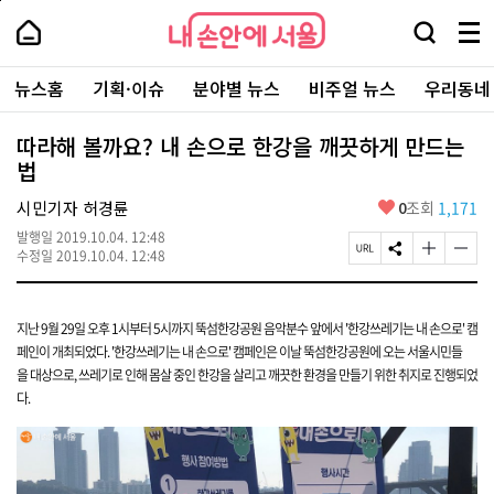
본
페
내
문
이
내
손
검
메
바
지
손
안
색
뉴
로
상
안
주
에
창
전
가
단
에
뉴스홈
기획·이슈
분야별 뉴스
비주얼 뉴스
우리동네
요
서
열
체
기
으
서
서
울
기
보
로
울
비
기
이
-
따라해 볼까요? 내 손으로 한강을 깨끗하게 만드는
스
동
서
법
바
울
로
시
가
좋
시민기자 허경륜
0
조회
1,171
대
기
아
표
발행일
2019.10.04. 12:48
요
소
페
S
글
글
수정일
2019.10.04. 12:48
통
이
N
자
자
포
지
S
크
크
털
U
공
기
기
R
유
크
작
지난 9월 29일 오후 1시부터 5시까지
뚝섬한강공원 음악분수 앞에서 '한강쓰레기는 내 손으로' 캠
L
하
게
게
페인이 개최되었다. '한강쓰레기는 내 손으로' 캠페인은 이날 뚝섬한강공원에 오는 서울시민들
복
기
변
변
을 대상으로, 쓰레기로 인해 몸살 중인 한강을 살리고 깨끗한 환경을 만들기 위한 취지로 진행되었
사
경
경
다.
하
하
기
기