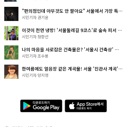
"편의점인데 아무것도 안 팔아요" 서울에서 가장 특별
한 편의점의 정체
시민기자 권기윤
이것이 천연 냉방! '서울둘레길 9코스'로 숲속 피서 떠
나볼까
시민기자 정향선
나의 마음을 사로잡은 건축물은? '서울시 건축상' 수
상작 공개!
시민기자 조수봉
한여름에도 얼음장 같은 계곡물! 서울 '진관사 계곡'이
천국이네~
시민기자 양지영
다
A
운
p
로
p
드
S
하
t
기
o