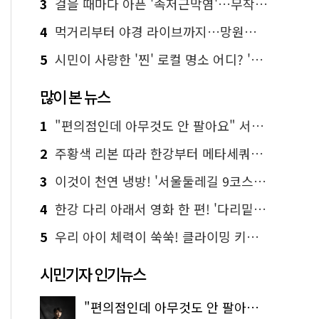
3
걸을 때마다 아픈 '족저근막염'…무작정 참지 말고 '이것' 해보세요!
4
먹거리부터 야경 라이브까지…망원한강공원 알짜 코스
5
시민이 사랑한 '찐' 로컬 명소 어디? '서울에디션25' 추천 코스
많이 본 뉴스
1
"편의점인데 아무것도 안 팔아요" 서울에서 가장 특별한 편의점의 정체
2
주황색 리본 따라 한강부터 메타세쿼이아 숲길까지…서울둘레길 15코스
3
이것이 천연 냉방! '서울둘레길 9코스'로 숲속 피서 떠나볼까
4
한강 다리 아래서 영화 한 편! '다리밑 영화관' 무료 상영
5
우리 아이 체력이 쑥쑥! 클라이밍 키즈카페·어린이 체력장
시민기자 인기뉴스
"편의점인데 아무것도 안 팔아요" 서울에서 가장 특별한 편의점의 정체