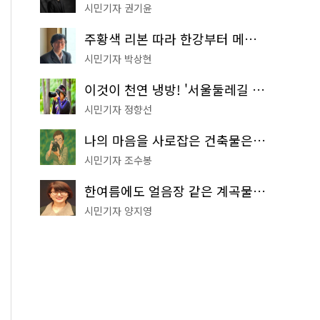
시민기자 권기윤
주황색 리본 따라 한강부터 메타세쿼이아 숲길까지…서울둘레길 15코스
시민기자 박상현
이것이 천연 냉방! '서울둘레길 9코스'로 숲속 피서 떠나볼까
시민기자 정향선
나의 마음을 사로잡은 건축물은? '서울시 건축상' 수상작 공개!
시민기자 조수봉
한여름에도 얼음장 같은 계곡물! 서울 '진관사 계곡'이 천국이네~
시민기자 양지영