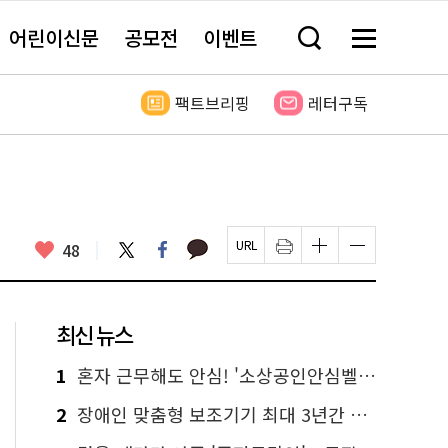
어린이신문
공모전
이벤트
검
메
색
뉴
창
전
열
체
팩트브리핑
레터구독
기
보
기
카
좋
트
페
48
페
인
글
글
카
위
이
아
이
쇄
자
자
오
터
스
요
지
하
크
크
톡
북
U
기
기
기
R
새
크
작
L
창
게
게
최신 뉴스
복
열
변
변
사
림
경
경
하
하
1
혼자 근무해도 안심! '소상공인안심벨' 신청하세요
기
기
2
장애인 맞춤형 보조기기 최대 3년간 무상 대여…삶의 질 높인다