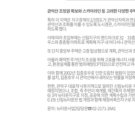
관악산 조망권 확보와 스카이라인 등 고려한 다양한 주
특히 이 지역은 지구경계의 2/3정도가 관악산자락과 연
관악산과 조화를 이룰 수 있도록 도시경관, 스카이라인을 
하도록 했다.
이에 따라 초입부에는 신림지구의 랜드마크로 32ㆍ33층
우스와 중층형 아파트로 계획해 지구 내 어디서나 관악산 
또 단지 중앙부 주택은 고층 탑상형으로 계획, 관악산과
아울러 쾌적한 주거단지 조성을 위해 고효율 에너지 사용
고, 환경설계를 통한 범죄예방(CPTED)으로 안전하고 
이와 함께 2002년 집중호우로 인한 도림천 범람이 있
를 설치, 집중호우 시 관악산에서 내려오는 빗물을 저장
한편, 관악구 대표적 낙후지역으로 알려진 신림뉴타운 
예정지였으나, 조합, 즉 주민이 재개발, 재건축의 주체였던 
6) 3차 뉴타운지구로 지정, 공공에 의한 계획수립과 기반
0.19) 신림뉴타운은 법 개정과 함께 재정비촉진지구로 
문의 : 뉴타운사업2담당관☎ 02-2171-2641