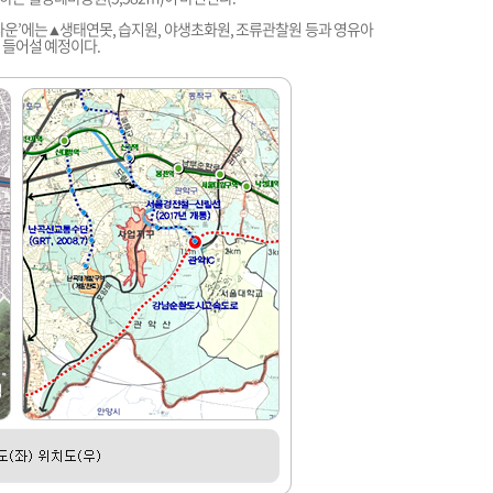
타운’에는
생태연못, 습지원, 야생초화원, 조류관찰원 등과 영유아
▲
이 들어설 예정이다.