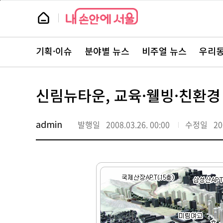
본
페
문
이
뉴
바
지
스
로
상
룸
가
단
뉴
기
으
스
로
기획·이슈
분야별 뉴스
비주얼 뉴스
우리동
주
이
요
동
서
비
스
신림뉴타운, 교육·웰빙·친환경 
바
로
가
기
admin
발행일
2008.03.26. 00:00
수정일
20