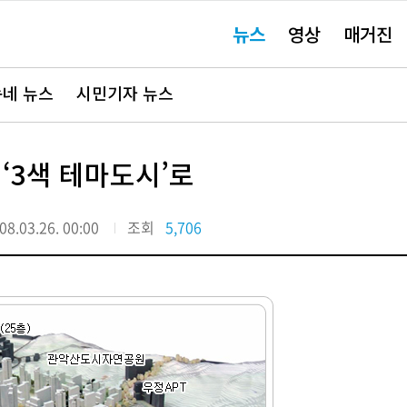
주
뉴스
영상
매거진
요
서
비
스
바
네 뉴스
시민기자 뉴스
로
가
기"
‘3색 테마도시’로
08.03.26. 00:00
조회
5,706