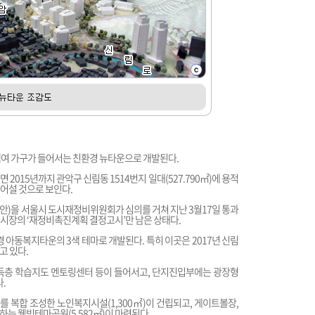
5백여 가구가 들어서는 친환경 뉴타운으로 개발된다.
 2015년까지 관악구 신림동 1514번지 일대(527.790㎡)에 용적
 들어설 것으로 보인다.
)을 서울시 도시재정비위원회가 심의를 거쳐 지난 3월17일 통과
시장의 ‘재정비촉진계획 결정고시’만 남은 상태다.
 아동복지타운의 3색 테마로 개발된다. 특히 이곳은 2017년 신림
고 있다.
득층 학습지도 멘토링센터 등이 들어서고, 단지진입부에는 광장형
.
를 복합 조성한 노인복지시설(1,300㎡)이 건립되고, 게이트볼장,
는 웰빙테마공원(5,582㎡)이 마련된다.