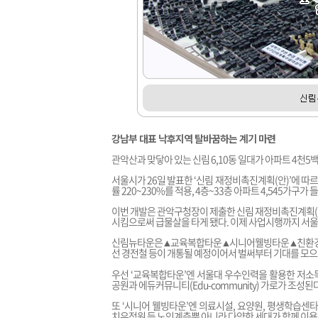
강남부 대표 낙후지역 탈바꿈하는 계기 마련
관악산과 맞닿아 있는 신림 6,10동 일대가 아파트 4천
서울시가 26일 발표한 ‘신림 재정비촉진계획(안)’에 따르면
률 220~230%를 적용, 4층~33층 아파트 4,545가구가
이번 개발은 관악구청장이 제출한 신림 재정비촉진계획(안
시킴으로써 급물살을 타게 됐다. 이제 사업시행까지 서울
신림뉴타운은
교육복합타운
시니어웰빙타운
친환경
▲
▲
▲
선 경전철 등이 개통될 예정이어서 벌써부터 기대를 모으
우선 ‘교육복합타운’엔 서울대 우수인력을 활용한 저소
공원과 에듀커뮤니티(Edu-community) 가로가 조성된다
또 ‘시니어 웰빙타운’엔 의료시설, 요양원, 평생학습센타
치유정원 등 노인계층뿐 아니라 다양한 세대가 함께 이용하