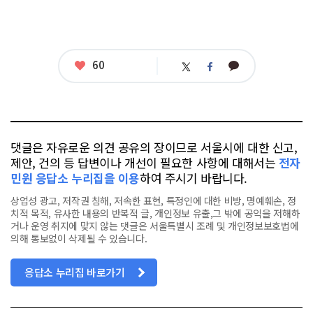
좋
60
카
트
페
아
카
위
이
요
오
터
스
톡
북
댓글은 자유로운 의견 공유의 장이므로 서울시에 대한 신고,
제안, 건의 등 답변이나 개선이 필요한 사항에 대해서는
전자
민원 응답소 누리집을 이용
하여 주시기 바랍니다.
상업성 광고, 저작권 침해, 저속한 표현, 특정인에 대한 비방, 명예훼손, 정
치적 목적, 유사한 내용의 반복적 글, 개인정보 유출,그 밖에 공익을 저해하
거나 운영 취지에 맞지 않는 댓글은 서울특별시 조례 및 개인정보보호법에
의해 통보없이 삭제될 수 있습니다.
응답소 누리집 바로가기