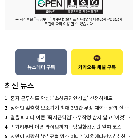
본 저작물은 "공공누리"
제4유형:출처표시+상업적 이용금지+변경금지
조건에 따라 이용 할 수 있습니다.
최신 뉴스
1
혼자 근무해도 안심! '소상공인안심벨' 신청하세요
2
장애인 맞춤형 보조기기 최대 3년간 무상 대여…삶의 질 높인다
3
걸을 때마다 아픈 '족저근막염'…무작정 참지 말고 '이것' 해보세요!
4
먹거리부터 야경 라이브까지…망원한강공원 알짜 코스
5
시민이 사랑한 '찐' 로컬 명소 어디? '서울에디션25' 추천 코스