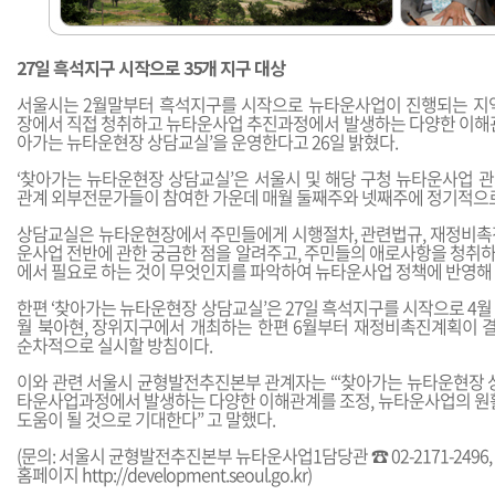
27일 흑석지구 시작으로 35개 지구 대상
서울시는 2월말부터 흑석지구를 시작으로 뉴타운사업이 진행되는 지
장에서 직접 청취하고 뉴타운사업 추진과정에서 발생하는 다양한 이해관
아가는 뉴타운현장 상담교실’을 운영한다고 26일 밝혔다.
‘찾아가는 뉴타운현장 상담교실’은 서울시 및 해당 구청 뉴타운사업 
관계 외부전문가들이 참여한 가운데 매월 둘째주와 넷째주에 정기적으로
상담교실은 뉴타운현장에서 주민들에게 시행절차, 관련법규, 재정비촉
운사업 전반에 관한 궁금한 점을 알려주고, 주민들의 애로사항을 청취
에서 필요로 하는 것이 무엇인지를 파악하여 뉴타운사업 정책에 반영해 
한편 ‘찾아가는 뉴타운현장 상담교실’은 27일 흑석지구를 시작으로 4월 
월 북아현, 장위지구에서 개최하는 한편 6월부터 재정비촉진계획이
순차적으로 실시할 방침이다.
이와 관련 서울시 균형발전추진본부 관계자는 “‘찾아가는 뉴타운현장 상
타운사업과정에서 발생하는 다양한 이해관계를 조정, 뉴타운사업의 원활
도움이 될 것으로 기대한다” 고 말했다.
(문의: 서울시 균형발전추진본부 뉴타운사업1담당관 ☎ 02-2171-2496,
홈페이지
http://development.seoul.go.kr
)