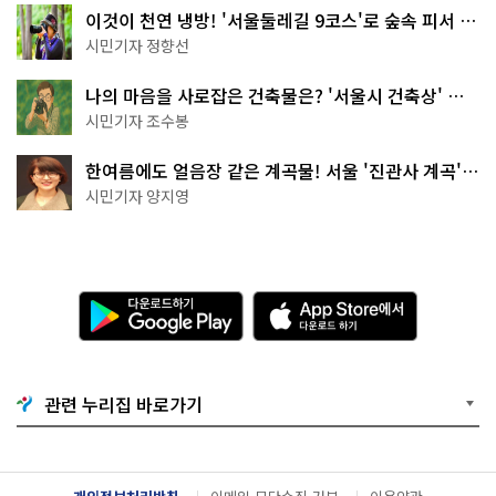
이것이 천연 냉방! '서울둘레길 9코스'로 숲속 피서 떠
나볼까
시민기자 정향선
나의 마음을 사로잡은 건축물은? '서울시 건축상' 수
상작 공개!
시민기자 조수봉
한여름에도 얼음장 같은 계곡물! 서울 '진관사 계곡'이
천국이네~
시민기자 양지영
다
A
운
p
로
p
드
S
하
t
기
o
관련 누리집 바로가기
G
r
o
e
o
에
g
서
l
다