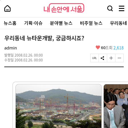
본
페
내
문
이
내
손
검
메
바
지
손
안
색
뉴
로
상
안
주
에
창
전
가
단
에
뉴스홈
기획·이슈
분야별 뉴스
비주얼 뉴스
우리동네
요
서
열
체
기
으
서
서
울
기
보
로
울
비
기
이
-
우리동네 뉴타운개발, 궁금하시죠?
스
동
서
바
울
좋
admin
60
조회
2,618
로
시
아
가
대
발행일
2008.02.26. 00:00
요
기
페
S
글
글
표
수정일
2008.02.26. 00:00
이
N
자
자
소
지
S
크
크
통
U
공
기
기
포
R
유
크
작
털
L
하
게
게
복
기
변
변
사
경
경
하
하
기
기