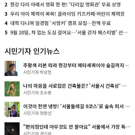
2
한강 다리 아래서 영화 한 편! '다리밑 영화관' 무료 상영
3
우리 아이 체력이 쑥쑥! 클라이밍 키즈카페·어린이 체력장
4
대학 다니며 일경험 '서영커' 캠프 모집…전액 무료
5
9월 20일, 차 없는 도심 걸어요…'서울 걷자 페스티벌' 선착순 5천명
시민기자 인기뉴스
주황색 리본 따라 한강부터 메타세쿼이아 숲길까지…
서울둘레길 15코스
시민기자 박상현
나의 마음을 사로잡은 건축물은? '서울시 건축상' 수
상작 공개!
시민기자 조수봉
이것이 천연 냉방! '서울둘레길 9코스'로 숲속 피서 떠
나볼까
시민기자 정향선
"편의점인데 아무것도 안 팔아요" 서울에서 가장 특별
한 편의점의 정체
시민기자 권기윤