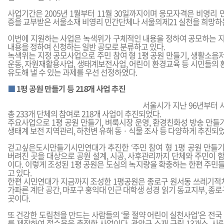
사업기간은 2005년 1월부터 11월 30일까지이며 응모자격은 비영리
증을 교부받은 서울소재 비영리 민간단체나 서울의제21 실천을 희망하
이번에 지원하는 사업은 녹색위가 구체적인 내용을 정하여 공모하는 
내용을 정하여 신청하는 일반 공모로 분류하고 있다.
녹색위는 지정 공모사업으로 주민 참여 형 1평 공원 만들기, 생활소음
운동, 자원재활용사업, 생태계보전사업, 어린이 환경교육 등 시민들의
유도해 낼 수 있는 과제를 우선 선정하였다.
■
1평 공원 만들기 등 218개 사업 추진
서울시가 지난 96년부터
총 233개 단체의 참여로 218개 사업이 추진되었다.
주요사업으로 1평 공원 만들기, 벼룩시장 운영, 환경친화성 방송 만들기
생태계 보전 지역관리, 하천변 유해 동 · 식물 조사 등 다양하게 추진되었
걷고싶은도시만들기시민연대가 추진한 ‘주민 참여 형 1평 공원 만들
버려진 곳을 대상으로 공원 설계, 시공, 사후관리까지 단체와 주민이 
이다. 이렇게 조성된 1평 공원은 도심의 녹지량을 확충하는 한편 주민
고 있다.
한편 시민연대가 지금까지 조성한 1평공원은 종로구 원서동 쓰레기적
가파른 계단 공간, 마포구 홍익대 인근 대학생 성경 읽기 동교지부, 종로구
곳이다.
또 건강한 도림천을 만드는 사람들의 ‘물 절약 어린이 실천사업’은 전국
를 제작하여 절수율을 측정한 사업이다. 관악구 소재 구립 13개소, 사