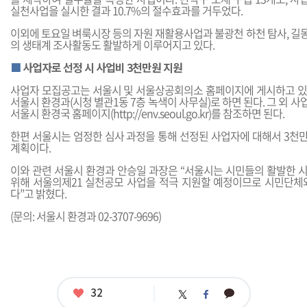
실천사업을 실시한 결과 10.7%의 절수효과를 거두었다.
이외에 토요일 벼룩시장 등의 자원 재활용사업과 불광천 하천 탐사, 길
의 생태계 조사활동도 활발하게 이루어지고 있다.
■
사업자로 선정 시 사업비 3천만원 지원
사업자 모집공고는 서울시 및 서울상공회의소 홈페이지에 게시하고 있
서울시 환경과(시청 별관1동 7층 녹색이 사무실)로 하면 된다. 그 외 
서울시 환경국 홈페이지(
http://env.seoul.go.kr
)를 참조하면 된다.
한편 서울시는 엄정한 심사 과정을 통해 선정된 사업자에 대해서 3천
계획이다.
이와 관련 서울시 환경과 안승일 과장은 “서울시는 시민들의 활발한 
위해 서울의제21 실천공모 사업을 적극 지원할 예정이므로 시민단체
다”고 밝혔다.
(문의: 서울시 환경과 02-3707-9696)
좋
32
카
트
페
아
카
위
이