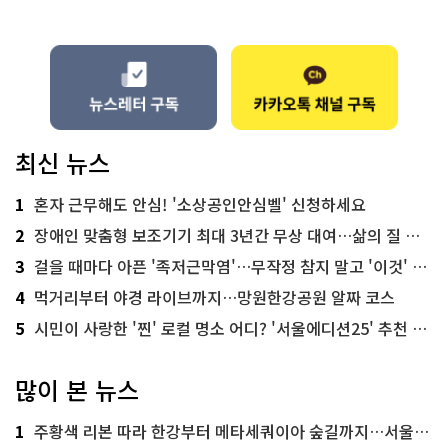
최신 뉴스
1
혼자 근무해도 안심! '소상공인안심벨' 신청하세요
2
장애인 맞춤형 보조기기 최대 3년간 무상 대여…삶의 질 높인다
3
걸을 때마다 아픈 '족저근막염'…무작정 참지 말고 '이것' 해보세요!
4
먹거리부터 야경 라이브까지…망원한강공원 알짜 코스
5
시민이 사랑한 '찐' 로컬 명소 어디? '서울에디션25' 추천 코스
많이 본 뉴스
1
주황색 리본 따라 한강부터 메타세쿼이아 숲길까지…서울둘레길 15코스