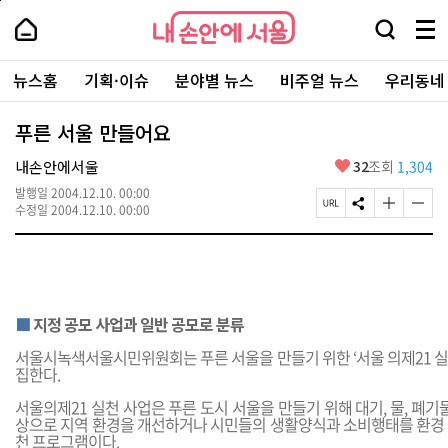
본
페
내
문
이
내
손
검
메
바
지
손
안
색
뉴
로
상
안
주
에
창
전
가
단
에
뉴스홈
기획·이슈
분야별 뉴스
비주얼 뉴스
우리동네
요
서
열
체
기
으
서
서
울
기
보
로
울
비
기
이
-
푸른 서울 만들어요
스
동
서
바
울
좋
내손안에서울
32
조회
1,304
로
시
아
가
대
발행일
2004.12.10. 00:00
요
기
페
S
글
글
표
수정일
2004.12.10. 00:00
이
N
자
자
소
지
S
크
크
통
U
공
기
기
포
R
유
크
작
털
L
하
게
게
복
기
변
변
■
지정 공모 사업과 일반 공모로 분류
사
경
경
하
하
서울시녹색서울시민위원회는 푸른 서울을 만들기 위한 ‘서울 의제21 실
기
기
집한다.
서울의제21 실천 사업은 푸른 도시 서울을 만들기 위해 대기, 물, 폐기물
상으로 지역 환경을 개선하거나 시민들의 생활양식과 소비행태를 환경 
천 프로그램이다.