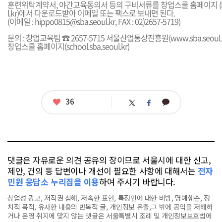
훈련위탁계약서, 야간교육동의서 등의 구비서류를 창업스쿨 홈페이지 (
l.kr
)에서 다운로드받아 이메일 또는 팩스로 보내면 된다.
(이메일 :
hippo0815@sba.seoul.kr
, FAX : 02)2657-5719)
문의 : 창업교육팀 ☎ 2657-5715 서울산업통상진흥원(
www.sba.seoul.
창업스쿨 홈페이지(
school.sba.seoul.kr
)
좋
36
카
트
페
아
카
위
이
요
오
터
스
톡
북
댓글은 자유로운 의견 공유의 장이므로 서울시에 대한 신고,
제안, 건의 등 답변이나 개선이 필요한 사항에 대해서는
전자
민원 응답소 누리집을 이용
하여 주시기 바랍니다.
상업성 광고, 저작권 침해, 저속한 표현, 특정인에 대한 비방, 명예훼손, 정
치적 목적, 유사한 내용의 반복적 글, 개인정보 유출,그 밖에 공익을 저해하
거나 운영 취지에 맞지 않는 댓글은 서울특별시 조례 및 개인정보보호법에