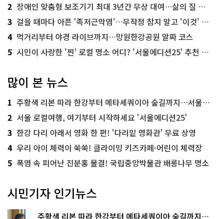
2
장애인 맞춤형 보조기기 최대 3년간 무상 대여…삶의 질 높인다
3
걸을 때마다 아픈 '족저근막염'…무작정 참지 말고 '이것' 해보세요!
4
먹거리부터 야경 라이브까지…망원한강공원 알짜 코스
5
시민이 사랑한 '찐' 로컬 명소 어디? '서울에디션25' 추천 코스
많이 본 뉴스
1
주황색 리본 따라 한강부터 메타세쿼이아 숲길까지…서울둘레길 15코스
2
서울 로컬여행, 여기부터 시작하세요 '서울에디션25'
3
한강 다리 아래서 영화 한 편! '다리밑 영화관' 무료 상영
4
우리 아이 체력이 쑥쑥! 클라이밍 키즈카페·어린이 체력장
5
폭염 속 피어난 진분홍 물결! 국립중앙박물관 배롱나무 명소
시민기자 인기뉴스
주황색 리본 따라 한강부터 메타세쿼이아 숲길까지…