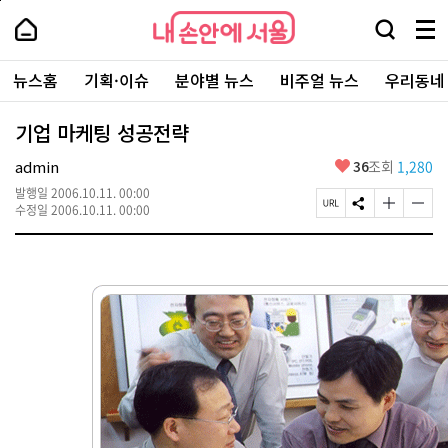
본
페
내
문
이
내
손
검
메
바
지
손
안
색
뉴
로
상
안
주
에
창
전
가
단
에
뉴스홈
기획·이슈
분야별 뉴스
비주얼 뉴스
우리동네
요
서
열
체
기
으
서
서
울
기
보
로
울
비
기
이
-
기업 마케팅 성공전략
스
동
서
바
울
좋
admin
36
조회
1,280
로
시
아
가
대
발행일
2006.10.11. 00:00
요
기
페
S
글
글
표
수정일
2006.10.11. 00:00
이
N
자
자
소
지
S
크
크
통
U
공
기
기
포
R
유
크
작
털
L
하
게
게
복
기
변
변
사
경
경
하
하
기
기