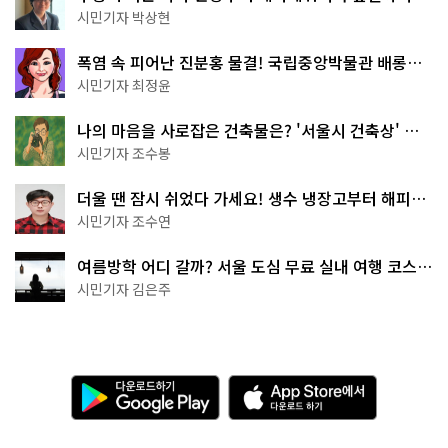
서울둘레길 15코스
시민기자 박상현
폭염 속 피어난 진분홍 물결! 국립중앙박물관 배롱나
무 명소
시민기자 최정윤
나의 마음을 사로잡은 건축물은? '서울시 건축상' 수
상작 공개!
시민기자 조수봉
더울 땐 잠시 쉬었다 가세요! 생수 냉장고부터 해피소
·무더위쉼터까지
시민기자 조수연
여름방학 어디 갈까? 서울 도심 무료 실내 여행 코스
추천
시민기자 김은주
다
A
운
p
로
p
드
S