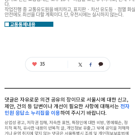
다.
작업진행 중 교통유도원을 배치하고, 표지판 · 차선 유도등 · 점멸 
안전에도 최선을 다할 계획이다. 단, 우천시에는 실시하지 않는다.
■ 교통통제내용
좋
35
카
트
페
아
카
위
이
요
오
터
스
톡
북
댓글은 자유로운 의견 공유의 장이므로 서울시에 대한 신고,
제안, 건의 등 답변이나 개선이 필요한 사항에 대해서는
전자
민원 응답소 누리집을 이용
하여 주시기 바랍니다.
상업성 광고, 저작권 침해, 저속한 표현, 특정인에 대한 비방, 명예훼손, 정
치적 목적, 유사한 내용의 반복적 글, 개인정보 유출,그 밖에 공익을 저해하
거나 운영 취지에 맞지 않는 댓글은 서울특별시 조례 및 개인정보보호법에