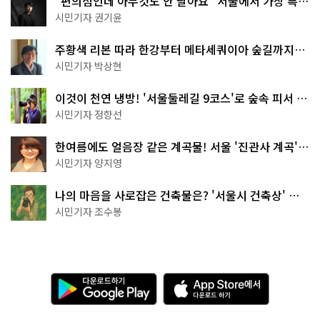
"편의점인데 아무것도 안 팔아요" 서울에서 가장 특별
한 편의점의 정체
시민기자 권기윤
주황색 리본 따라 한강부터 메타세쿼이아 숲길까지…
서울둘레길 15코스
시민기자 박상현
이것이 천연 냉방! '서울둘레길 9코스'로 숲속 피서 떠
나볼까
시민기자 정향선
한여름에도 얼음장 같은 계곡물! 서울 '진관사 계곡'이
천국이네~
시민기자 양지영
나의 마음을 사로잡은 건축물은? '서울시 건축상' 수
상작 공개!
시민기자 조수봉
다
A
운
p
로
p
드
S