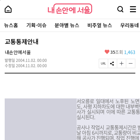
본
페
내
문
이
내
손
검
메
바
지
손
안
색
뉴
로
상
안
주
에
창
전
가
단
에
뉴스홈
기획·이슈
분야별 뉴스
비주얼 뉴스
우리동네
요
서
열
체
기
으
서
서
울
기
보
로
울
비
기
이
-
교통통제안내
스
동
서
바
울
좋
내손안에서울
35
조회
1,463
로
시
아
가
대
발행일
2004.11.02. 00:00
요
기
페
S
글
글
표
수정일
2004.11.02. 00:00
이
N
자
자
소
지
S
크
크
통
U
공
기
기
포
R
유
크
작
털
L
하
게
게
복
기
변
변
서오릉로 일대에서 노후된 노면
사
경
경
도, 사평 지하차도에 대한 내부벽
하
하
사가 실시되며 이에 따른 교통통
기
기
실시된다.
공사나 작업시 교통통제시간은 밤 
날 아침 6시까지로, 교통량이 비
해 공사가 진행되며, 작업 진행에 