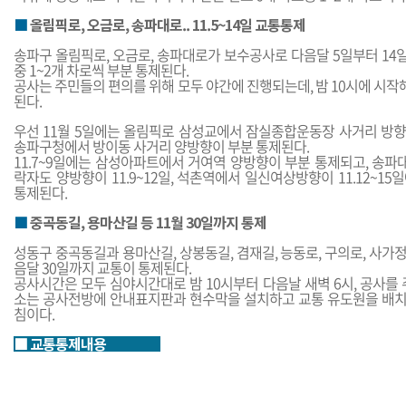
■
올림픽로, 오금로, 송파대로.. 11.5~14일 교통통제
송파구 올림픽로, 오금로, 송파대로가 보수공사로 다음달 5일부터 14일
중 1~2개 차로씩 부분 통제된다.
공사는 주민들의 편의를 위해 모두 야간에 진행되는데, 밤 10시에 시작
된다.
우선 11월 5일에는 올림픽로 삼성교에서 잠실종합운동장 사거리 방향이
송파구청에서 방이동 사거리 양방향이 부분 통제된다.
11.7~9일에는 삼성아파트에서 거여역 양방향이 부분 통제되고, 송
락자도 양방향이 11.9~12일, 석촌역에서 일신여상방향이 11.12~15
통제된다.
■
중곡동길, 용마산길 등 11월 30일까지 통제
성동구 중곡동길과 용마산길, 상봉동길, 겸재길, 능동로, 구의로, 사
음달 30일까지 교통이 통제된다.
공사시간은 모두 심야시간대로 밤 10시부터 다음날 새벽 6시, 공사
소는 공사전방에 안내표지판과 현수막을 설치하고 교통 유도원을 배치
침이다.
■ 교통통제내용