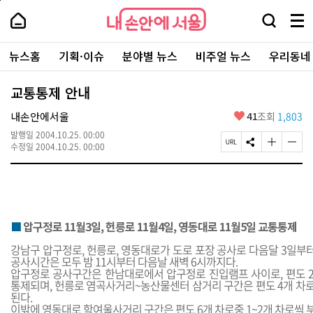
본
페
내
문
이
내
손
검
메
바
지
손
안
색
뉴
로
상
안
주
에
창
전
가
단
에
뉴스홈
기획·이슈
분야별 뉴스
비주얼 뉴스
우리동네
요
서
열
체
기
으
서
서
울
기
보
로
울
비
기
이
-
교통통제 안내
스
동
서
바
울
좋
내손안에서울
41
조회
1,803
로
시
아
가
대
발행일
2004.10.25. 00:00
요
기
페
S
글
글
표
수정일
2004.10.25. 00:00
이
N
자
자
소
지
S
크
크
통
U
공
기
기
포
R
유
크
작
털
L
하
게
게
복
기
변
변
■
압구정로 11월3일, 헌릉로 11월4일, 영동대로 11월5일 교통통제
사
경
경
하
하
강남구 압구정로, 헌릉로, 영동대로가 도로 포장 공사로 다음달 3일부
기
기
공사시간은 모두 밤 11시부터 다음날 새벽 6시까지다.
압구정로 공사구간은 한남대로에서 압구정로 진입램프 사이로, 편도 2
통제되며, 헌릉로 염곡사거리~농산물센터 삼거리 구간은 편도 4개 차로
된다.
이밖에 영동대로 학여울사거리 구간은 편도 6개 차로중 1~2개 차로씩 