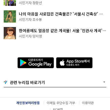
나볼까
시민기자 정향선
나의 마음을 사로잡은 건축물은? '서울시 건축상' 수
상작 공개!
시민기자 조수봉
한여름에도 얼음장 같은 계곡물! 서울 '진관사 계곡'이
천국이네~
시민기자 양지영
다
A
운
p
로
p
드
S
하
t
기
o
관련 누리집 바로가기
G
r
o
e
o
에
g
서
l
다
개인정보처리방침
이메일 무단수집 거부
이용약관
e
운
P
로
PC버전