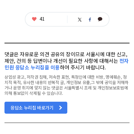
좋
41
카
트
페
아
카
위
이
요
오
터
스
톡
북
댓글은 자유로운 의견 공유의 장이므로 서울시에 대한 신고,
제안, 건의 등 답변이나 개선이 필요한 사항에 대해서는
전자
민원 응답소 누리집을 이용
하여 주시기 바랍니다.
상업성 광고, 저작권 침해, 저속한 표현, 특정인에 대한 비방, 명예훼손, 정
치적 목적, 유사한 내용의 반복적 글, 개인정보 유출,그 밖에 공익을 저해하
거나 운영 취지에 맞지 않는 댓글은 서울특별시 조례 및 개인정보보호법에
의해 통보없이 삭제될 수 있습니다.
응답소 누리집 바로가기