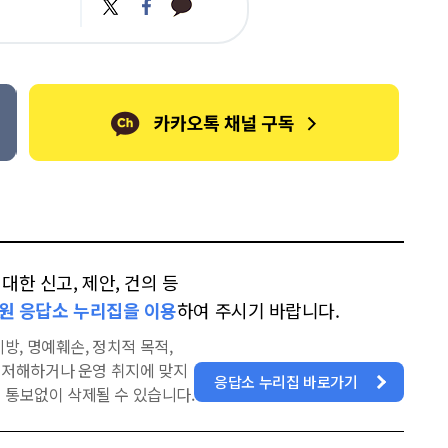
카
트
페
카
위
이
오
터
스
톡
북
한 신고, 제안, 건의 등
원 응답소 누리집을 이용
하여 주시기 바랍니다.
방, 명예훼손, 정치적 목적,
을 저해하거나 운영 취지에 맞지
응답소 누리집 바로가기
 통보없이 삭제될 수 있습니다.