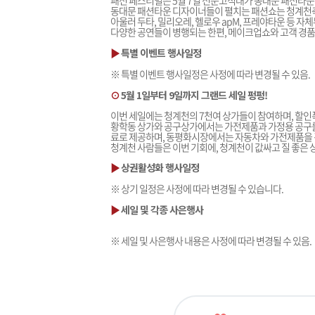
패션 페스티벌은 5월 7일 전문고적대가 동대문 패션타운
동대문 패션타운 디자이너들이 펼치는 패션쇼는 청계천축
아울러 두타, 밀리오레, 헬로우 apM, 프레야타운 등 
다양한 공연들이 병행되는 한편, 메이크업쇼와 고객 경
▶
특별 이벤트 행사일정
※ 특별 이벤트 행사일정은 사정에 따라 변경될 수 있음.
⊙
5월 1일부터 9일까지 그랜드 세일 펑펑!
이번 세일에는 청계천의 7천여 상가들이 참여하며, 할인
황학동 상가와 공구상가에서는 가전제품과 가정용 공구를
료로 제공하며, 동평화시장에서는 자동차와 가전제품을 
청계천 사람들은 이번 기회에, 청계천이 값싸고 질 좋은 
▶
상권활성화 행사일정
※ 상기 일정은 사정에 따라 변경될 수 있습니다.
▶
세일 및 각종 사은행사
※ 세일 및 사은행사 내용은 사정에 따라 변경될 수 있음.