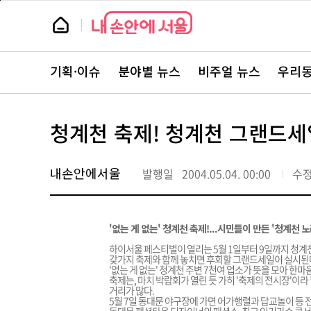
본
페
문
이
뉴
바
지
스
로
상
룸
가
단
뉴
기
으
스
로
기획·이슈
분야별 뉴스
비주얼 뉴스
우리동
주
이
요
동
서
비
스
청계천 축제! 청계천 그랜드세
바
로
가
기
내손안에서울
발행일
2004.05.04. 00:00
수
'없는 게 없는' 청계천 축제!...시민들이 만든 '청계천 노
하이서울 페스티벌이 열리는 5월 1일부터 9일까지 청계
갖가지 축제와 함께 놓치면 후회할 그랜드세일이 실시된
'없는 게 없는' 청계천 주변 7천여 업소가 뜻을 모아 한
축제는, 마치 박람회가 열린 듯 가히 '축제의 전시장'이라 할
거리가 많다.
5월 7일 동대문 야구장에 가면 어가행렬과 답교놀이 등 