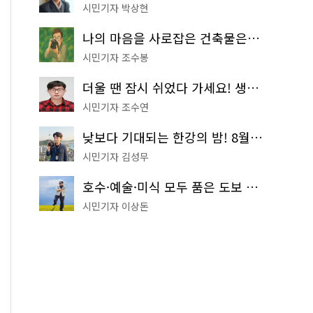
시민기자 박상현
나의 마음을 사로잡은 건축물은? '서울시 건축상' 수상작 공개!
시민기자 조수봉
더울 땐 잠시 쉬었다 가세요! 생수 냉장고부터 해피소·무더위쉼터까지
시민기자 조수연
낮보다 기대되는 한강의 밤! 8월 한정 무료 '한강 밤핑' 예약은?
시민기자 김성무
호수·예술·미식 모두 품은 도보 코스! 서울식물원~LG아트센터~마곡테라스거리
시민기자 이상돈