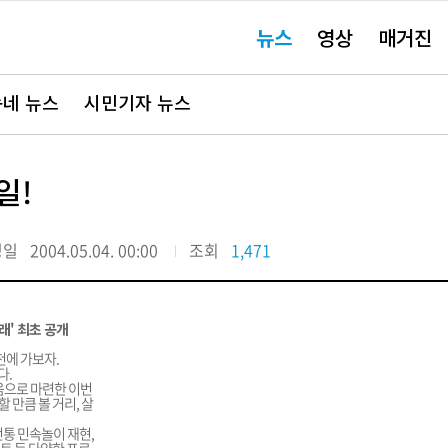
주
뉴스
영상
매거진
요
서
비
스
바
네 뉴스
시민기자 뉴스
로
가
기"
일!
정일
2004.05.04. 00:00
조회
1,471
래' 최초 공개
천에 가보자.
다.
마음으로 마련한 이번
 만큼 볼 거리, 살
전통 민속놀이 재현,