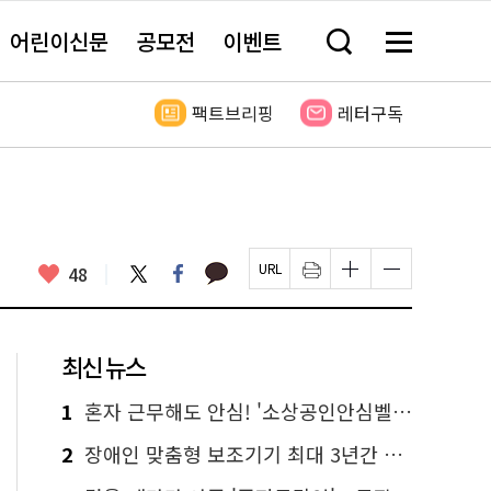
어린이신문
공모전
이벤트
검
메
색
뉴
창
전
열
체
팩트브리핑
레터구독
기
보
기
카
좋
트
페
48
페
인
글
글
카
위
이
아
이
쇄
자
자
오
터
스
요
지
하
크
크
톡
북
U
기
기
기
R
새
크
작
L
창
게
게
최신 뉴스
복
열
변
변
사
림
경
경
하
하
1
혼자 근무해도 안심! '소상공인안심벨' 신청하세요
기
기
2
장애인 맞춤형 보조기기 최대 3년간 무상 대여…삶의 질 높인다