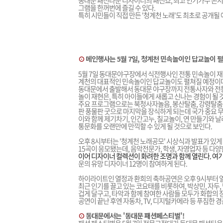
동대문 패션타운 디자이너의 패션쇼, 최고 인기가수 콘서
그램을 한꺼번에 즐길 수 있다.
특히 시민들이 직접 만든 '청계천 노래'도 최초로 공개될
⊙
메인행사는 5월 7일, 청계천 민속놀이인 답교놀이 
5월 7일 동대문야구장에서 식전행사인 전통 민속놀이 재현
계천의 대표적인 민속놀이인 답교놀이도 펼쳐질 예정이다
동대문에서 출발해서 동대문 야구장까지 전통사자와 전
놀이 재현은, 특히 아이들에게 새롭고 신나는 경험이 될 
주요 프로그램으로는 북청사자놀음, 봉산탈춤, 강령탈춤, 양
판 풍물판 굿으로 마지막을 장식하게 되는데 국가 중요
이와 함께 제기차기, 인간고누, 칠교놀이, 연 만들기와 날
통문화를 오랜만에 만끽할 수 있게 될 것으로 보인다.
오후 8시부터는 '청계천 노래공모' 시상식과 발표가 있게 된
15곡이 응모됐는데, 음악전문가, 학생, 자영업자 등 다
이어 디자이너 컬렉션이 화려한 조명과 함께 열린다. 여
운의 유망 디자이너 12명이 참여하게 된다.
하이라이트인 열정과 환희의 축하공연은 오후 9시부터 
최근 인기를 끌고 있는 코요태를 비롯하여, 박상민, 자두
겁게 달구고, 타악과 함께 참여한 사람들 모두가 화합의 
공연이 끝난 후엔 자동차, TV, 디지털카메라 등 푸짐한 
⊙
동대문에서는 '동대문 패션페스티벌'!