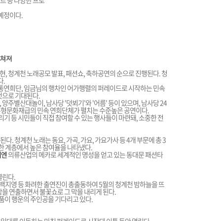
트 등 다양한 프로
 예정이다.
펼쳐져
, 청계천 노래공모 발표, 패션쇼, 축하공연의 순으로 진행된다. 청
.
통연희단, 임금님의 행차인 어가행렬의 퍼레이드로 시작하는 민속
것으로 기대된다.
주별산대놀이, 남사당 '덧뵈기'와 '어름' 등이 있으며, 남사당 24
 무형문화재급의 민속 연희단체가 펼치는 수준높은 공연이다.
리기 등 시민들이 직접 참여할 수 있는 행사들이 마련돼, 소중한 전
다. 청계천 노래는 동요, 가곡, 가요, 가요가사 등 4개 부문에 총 3
양한 계층에서 높은 참여율을 나타냈다.
기엔
의류산업의 메카로 세계적인 명성을 얻고 있는 동대문 패션타
열린다.
, 백지영 등 화려한 출연진이 총출동하여 5월의 청계천 밤하늘을 뜨
장을 연출하면서 불꽃쇼로 그 막을 내리게 된다.
경품이 행운의 주인공을 기다리고 있다.