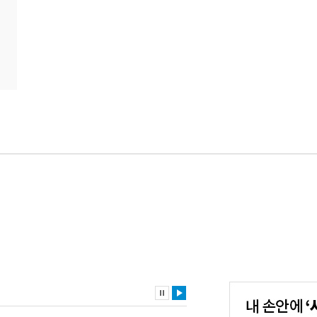
내
손
안