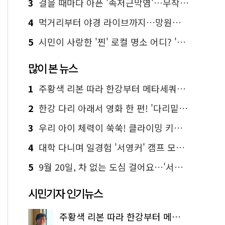
3
걸을 때마다 아픈 '족저근막염'…무작정 참지 말고 '이것' 해보세요!
4
먹거리부터 야경 라이브까지…망원한강공원 알짜 코스
5
시민이 사랑한 '찐' 로컬 명소 어디? '서울에디션25' 추천 코스
많이 본 뉴스
1
주황색 리본 따라 한강부터 메타세쿼이아 숲길까지…서울둘레길 15코스
2
한강 다리 아래서 영화 한 편! '다리밑 영화관' 무료 상영
3
우리 아이 체력이 쑥쑥! 클라이밍 키즈카페·어린이 체력장
4
대학 다니며 일경험 '서영커' 캠프 모집…전액 무료
5
9월 20일, 차 없는 도심 걸어요…'서울 걷자 페스티벌' 선착순 5천명
시민기자 인기뉴스
주황색 리본 따라 한강부터 메타세쿼이아 숲길까지…서울둘레길 15코스