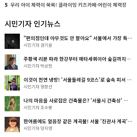
5
우리 아이 체력이 쑥쑥! 클라이밍 키즈카페·어린이 체력장
시민기자 인기뉴스
"편의점인데 아무것도 안 팔아요" 서울에서 가장 특별
한 편의점의 정체
시민기자 권기윤
주황색 리본 따라 한강부터 메타세쿼이아 숲길까지…
서울둘레길 15코스
시민기자 박상현
이것이 천연 냉방! '서울둘레길 9코스'로 숲속 피서 떠
나볼까
시민기자 정향선
나의 마음을 사로잡은 건축물은? '서울시 건축상' 수
상작 공개!
시민기자 조수봉
한여름에도 얼음장 같은 계곡물! 서울 '진관사 계곡'이
천국이네~
시민기자 양지영