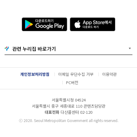
다
A
운
p
로
p
드
S
하
t
기
o
관련 누리집 바로가기
G
r
o
e
o
에
g
서
l
다
개인정보처리방침
이메일 무단수집 거부
이용약관
e
운
P
로
PC버전
l
드
a
하
y
기
서울특별시청 04524
서울특별시 중구 세종대로 110 콘텐츠담당관
대표전화
다산콜센터
02-120
ⓒ
2020. Seoul Metropolitan Government all rights reserved.