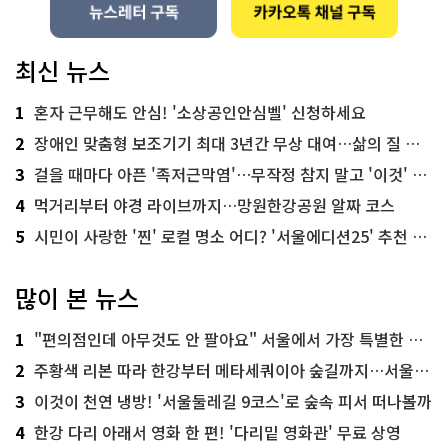
최신 뉴스
1
혼자 근무해도 안심! '소상공인안심벨' 신청하세요
2
장애인 맞춤형 보조기기 최대 3년간 무상 대여…삶의 질 높인다
3
걸을 때마다 아픈 '족저근막염'…무작정 참지 말고 '이것' 해보세요!
4
먹거리부터 야경 라이브까지…망원한강공원 알짜 코스
5
시민이 사랑한 '찐' 로컬 명소 어디? '서울에디션25' 추천 코스
많이 본 뉴스
1
"편의점인데 아무것도 안 팔아요" 서울에서 가장 특별한 편의점의 정체
2
주황색 리본 따라 한강부터 메타세쿼이아 숲길까지…서울둘레길 15코스
3
이것이 천연 냉방! '서울둘레길 9코스'로 숲속 피서 떠나볼까
4
한강 다리 아래서 영화 한 편! '다리밑 영화관' 무료 상영