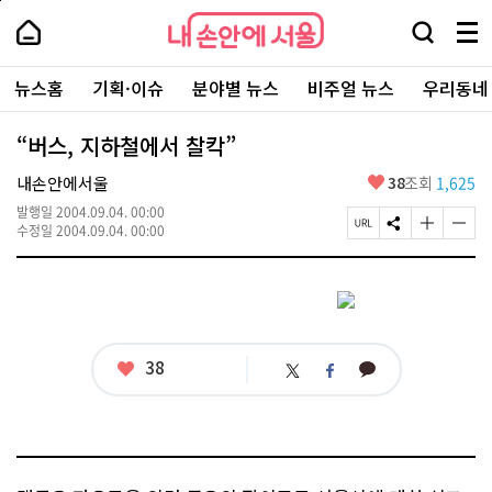
본
페
내
문
이
내
손
검
메
바
지
손
안
색
뉴
로
상
안
주
에
창
전
가
단
에
뉴스홈
기획·이슈
분야별 뉴스
비주얼 뉴스
우리동네
요
서
열
체
기
으
서
서
울
기
보
로
울
비
기
이
-
“버스, 지하철에서 찰칵”
스
동
서
바
울
좋
내손안에서울
38
조회
1,625
로
시
아
가
대
발행일
2004.09.04. 00:00
요
기
페
S
글
글
표
수정일
2004.09.04. 00:00
이
N
자
자
소
지
S
크
크
통
U
공
기
기
포
R
유
크
작
털
L
하
게
게
복
기
변
변
사
경
경
좋
38
카
트
페
하
하
아
카
위
이
기
기
요
오
터
스
톡
북