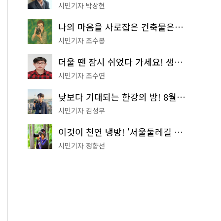
시민기자 박상현
나의 마음을 사로잡은 건축물은? '서울시 건축상' 수상작 공개!
시민기자 조수봉
더울 땐 잠시 쉬었다 가세요! 생수 냉장고부터 해피소·무더위쉼터까지
시민기자 조수연
낮보다 기대되는 한강의 밤! 8월 한정 무료 '한강 밤핑' 예약은?
시민기자 김성무
이것이 천연 냉방! '서울둘레길 9코스'로 숲속 피서 떠나볼까
시민기자 정향선