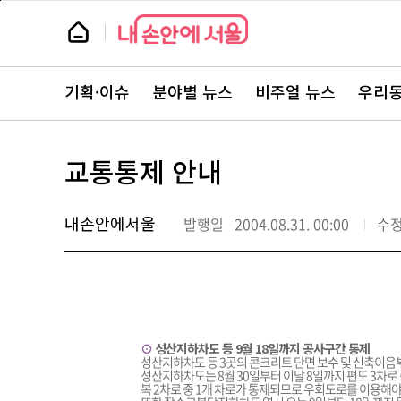
본
페
문
이
뉴
바
지
스
로
상
룸
가
단
뉴
기
으
스
로
기획·이슈
분야별 뉴스
비주얼 뉴스
우리동
주
이
요
동
서
비
스
교통통제 안내
바
로
가
기
내손안에서울
발행일
2004.08.31. 00:00
수
⊙
성산지하차도 등 9월 18일까지 공사구간 통제
성산지하차도 등 3곳의 콘크리트 단면 보수 및 신축이음부
성산지하차도는 8월 30일부터 이달 8일까지 편도 3차로
복 2차로 중 1개 차로가 통제되므로 우회도로를 이용해야