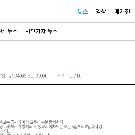
주
뉴스
영상
매거진
요
서
비
스
바
네 뉴스
시민기자 뉴스
로
가
기"
정일
2004.08.31. 00:00
조회
1,710
 보수 공사에 따라 교통이 부분 통제된다.
 중 1개 차로가 통제되고, 동교지하차도는 오는 6일부터 8일까지 왕
 한다.