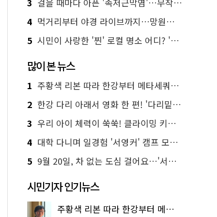
3
걸을 때마다 아픈 '족저근막염'…무작정 참지 말고 '이것' 해보세요!
4
먹거리부터 야경 라이브까지…망원한강공원 알짜 코스
5
시민이 사랑한 '찐' 로컬 명소 어디? '서울에디션25' 추천 코스
많이 본 뉴스
1
주황색 리본 따라 한강부터 메타세쿼이아 숲길까지…서울둘레길 15코스
2
한강 다리 아래서 영화 한 편! '다리밑 영화관' 무료 상영
3
우리 아이 체력이 쑥쑥! 클라이밍 키즈카페·어린이 체력장
4
대학 다니며 일경험 '서영커' 캠프 모집…전액 무료
5
9월 20일, 차 없는 도심 걸어요…'서울 걷자 페스티벌' 선착순 5천명
시민기자 인기뉴스
주황색 리본 따라 한강부터 메타세쿼이아 숲길까지…서울둘레길 15코스