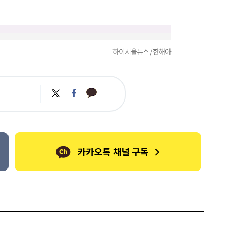
하이서울뉴스 / 한해아
카
트
페
카
위
이
오
터
스
톡
북