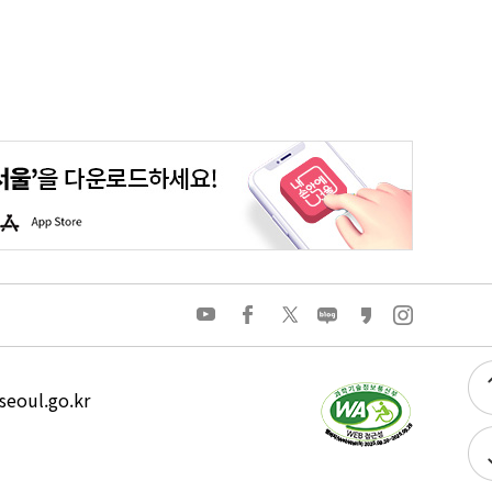
평생학습포털
청년포털
대기환경정보
에코마일리지
A
p
p
S
t
o
유
페
트
네
카
인
r
튜
이
위
이
카
스
e
브
스
터
버
오
타
북
블
스
그
로
토
램
그
리
eoul.go.kr