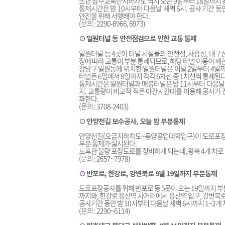
또한 잠수교북단지하차도 역시 오는 9일부터 18일까지 왕
통제시간은 밤 10시부터 다음날 새벽 6시. 공사 기간 
안전을 위해 서행해야 한다.
(문의 : 2290-6966, 6973)
⊙
일원터널 등 안전점검으로 인한 교통 통제
일원터널 등 4곳이 터널 시설물의 안전성, 사용성, 내
정에 따라 교통이 부분 통제되므로, 해당 터널 이용이 제
강남구 일원동에 위치한 일원터널은 이달 2일부터 4일까
터널은 6일에서 8일까지 각각 6차선 중 1차선씩 통제된다
통제시간은 일원터널과 매봉터널은 밤 11시부터 다음날 
지. 교통량이 비교적 적은 야간시간대를 이용해 공사가 
화한다.
(문의 : 3708-2403)
⊙
안양천길 보수공사, 오늘 밤 부분통제
안양천길(오금지하차도~동양공업대학입구)이 도로포장 
부분 통제가 실시된다.
노후한 불량 포장도로를 정비하게 되는데, 왕복 4개 차로 
(문의 : 2657~7978)
⊙
반포로, 한강로, 강변북로 9월 19일까지 부분통제
도로포장공사를 위해 반포로 등 5곳이 오는 19일까지 
까지와, 한강로 용산역 사거리에서 용산역 입구, 강변
공사기간 동안 밤 10시부터 다음날 새벽 6시까지 1~2개
(문의 : 2290~6114)