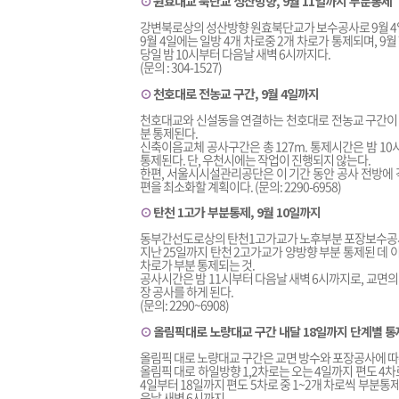
⊙
원효대교 북단교 성산방향, 9월 11일까지 부분통제
강변북로상의 성산방향 원효북단교가 보수공사로 9월 4일,
9월 4일에는 일방 4개 차로중 2개 차로가 통제되며, 9
당일 밤 10시부터 다음날 새벽 6시까지다.
(문의 : 304-1527)
⊙
천호대로 전농교 구간, 9월 4일까지
천호대교와 신설동을 연결하는 천호대로 전농교 구간이 
분 통제된다.
신축이음교체 공사구간은 총 127m. 통제시간은 밤 10시
통제된다. 단, 우천시에는 작업이 진행되지 않는다.
한편, 서울시시설관리공단은 이 기간 동안 공사 전방에
편을 최소화할 계획이다. (문의: 2290-6958)
⊙
탄천 1고가 부분통제, 9월 10일까지
동부간선도로상의 탄천1고가교가 노후부분 포장보수공사를
지난 25일까지 탄천 2고가교가 양방향 부분 통제된 데 이어
차로가 부분 통제되는 것.
공사시간은 밤 11시부터 다음날 새벽 6시까지로, 교면의 
장 공사를 하게 된다.
(문의: 2290~6908)
⊙
올림픽대로 노량대교 구간 내달 18일까지 단계별 통
올림픽 대로 노량대교 구간은 교면 방수와 포장공사에 따
올림픽 대로 하일방향 1,2차로는 오는 4일까지 편도 4차
4일부터 18일까지 편도 5차로 중 1~2개 차로씩 부분통제에
음날 새벽 6시까지.