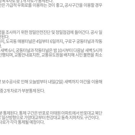
복 4차로 중 1개 차로가 통제된다.
동안은 가급적 우회로를 이용하는 것이 좋고, 공사구간을 이용할 경우
구성을 조사하기 위한 정밀안전진단 및 정밀점검에 들어간다. 공사 일
한된다.
지, 도곡동 매봉터널은 4일부터 6일까지, 구로구 궁동터널과 작동
.
새벽 6시, 궁동터널과 작동터널은 밤 10시부터 다음날 새벽 5시까
진행되며, 교통안내표지판, 교통유도원을 배치해 시민 불편을 최소
보수공사로 인해 오늘밤부터 내일(2일) 새벽까지 야간을 이용해
중 2개 차로가 부분통제 된다.
부분 통제된다. 통제 구간은 반포로 이태원 아파트에서 반포대교 북단
북로 일산방향으로 가양대교부터 한강대교 동측 지하차도 구간이다.
 차로가 각각 통제될 예정이다.