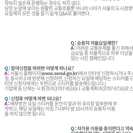
착하지 않은채 운행하는 경우도 적지 않다.
당장 눈앞에 보이는 원활한 교통흐름뿐 아니라 나아가 서울의 도시경쟁력
요일제의 모든 것을 알기 쉽게 Q&A로 풀어본다.
Q :
승용차 자율요일제란?
A :
어려운 교통문제를 풀기 위해서 시민
금요일 중 자율적으로 하루 이상을
않는 시민 캠페인입니다.
Q :
참여신청을 하려면 어떻게 하나요?
A :
서울시 홈페이지(
www.seoul.go.kr
)에서 인터넷 신청하시거나 주
청, 동사무소에 방문해 신청하면, 신청하신 요일에 해당하는 스티커를 드
터넷 신청자에게는 우편으로 스티커를 발송해드립니다.)
기업체 등 단체는 시 환경과(3707-9516)나 교통계획과(3707-9716)로
Q :
신청후 어떻게 하면 되나요?
A :
배부받은 요일 스티커를 운전석 앞과 뒤 유리창 밑부분에 부
착하고, 해당 요일에는 아침 7시부터 밤 10시까지 승용차 이용
을 하지 않으면 됩니다.
Q :
자가용 이용을 중지한다고 약속