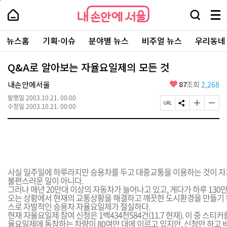
본
페
내
문
이
내
손
검
메
바
지
손
안
색
뉴
로
상
안
주
에
창
전
가
단
에
뉴스홈
기획·이슈
분야별 뉴스
비주얼 뉴스
우리동네
요
서
열
체
기
으
서
서
울
기
보
로
울
비
기
이
-
Q&A로 알아보는 자율요일제의 모든 것
스
동
서
바
울
좋
내손안에서울
87
조회
2,268
로
시
아
가
대
발행일
2003.10.21. 00:00
요
기
페
S
글
글
표
수정일
2003.10.21. 00:00
이
N
자
자
소
지
S
크
크
통
U
공
기
기
포
R
유
크
작
털
L
하
게
게
복
기
변
변
사
경
경
사실 일주일에 하루라지만 승용차를 두고 대중교통을 이용하는 것이 
하
하
불편스러운 일이 아니다.
기
기
그러나 매년 20만대 이상의 자동차가 늘어나고 있고, 게다가 하루 13
오는 상황에서 현재의 교통상황을 해결하고 깨끗한 도시환경을 만들기
스로 자발적인 승용차 자율요일제가 절실하다.
현재 자율요일제 참여 신청은 1백434천584건(11.7 현재). 이 중 스
율요일제에 동참하는 차량이 80여만 대에 이르고 있지만, 신청만 하고 