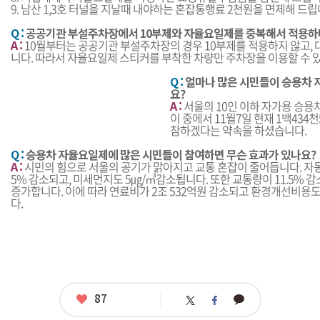
9. 남산 1,3호 터널을 지날때 내야하는 혼잡통행료 2천원을 면제해 드립니
Q :
공공기관 부설주차장에서 10부제와 자율요일제를 중복해서 적용하
A :
10월부터는 공공기관 부설주차장의 경우 10부제를 적용하지 않고,
니다. 따라서 자율요일제 스티커를 부착한 차량만 주차장을 이용할 수 
Q :
얼마나 많은 시민들이 승용차 
요?
A :
서울의 10인 이하 자가용 승용
이 중에서 11월7일 현재 1백434
참하겠다는 약속을 하셨습니다.
Q :
승용차 자율요일제에 많은 시민들이 참여하면 무슨 효과가 있나요?
A :
시민의 힘으로 서울의 공기가 맑아지고 교통 혼잡이 줄어듭니다. 자동
5% 감소되고, 미세먼지도 5㎍/㎥감소됩니다. 또한 교통량이 11.5% 감
증가합니다. 이에 따라 연료비가 2조 532억원 감소되고 환경개선비용도
다.
좋
87
카
트
페
아
카
위
이