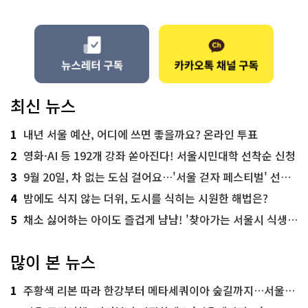
최신 뉴스
1
내년 서울 예산, 어디에 쓰면 좋을까요? 온라인 투표
2
영화·AI 등 192개 강좌 쏟아진다! 서울시민대학 선착순 신청
3
9월 20일, 차 없는 도심 걸어요…'서울 걷자 페스티벌' 선착순 5천명
4
밤에도 식지 않는 더위, 도시를 식히는 시원한 해법은?
5
채소 싫어하는 아이도 즐겁게 냠냠! '찾아가는 서울시 식생활 교육' 현장
많이 본 뉴스
1
주황색 리본 따라 한강부터 메타세쿼이아 숲길까지…서울둘레길 15코스