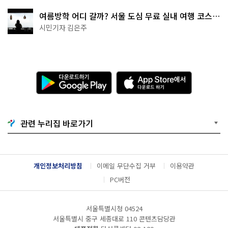
여름방학 어디 갈까? 서울 도심 무료 실내 여행 코스
추천
시민기자 김은주
다
A
운
p
로
p
드
S
하
t
기
o
관련 누리집 바로가기
G
r
o
e
o
에
g
서
l
다
개인정보처리방침
이메일 무단수집 거부
이용약관
e
운
P
로
PC버전
l
드
a
하
y
기
서울특별시청 04524
서울특별시 중구 세종대로 110 콘텐츠담당관