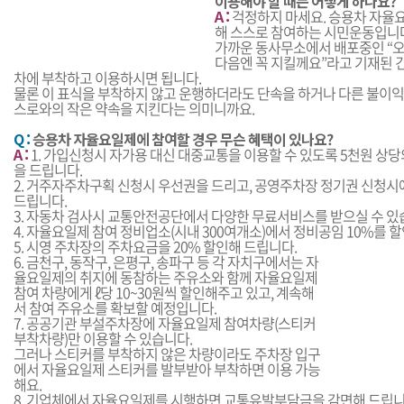
이용해야 할 때는 어떻게 하나요?
A :
걱정하지 마세요. 승용차 자율
해 스스로 참여하는 시민운동입니
가까운 동사무소에서 배포중인 “오
다음엔 꼭 지킬께요”라고 기재된
차에 부착하고 이용하시면 됩니다.
물론 이 표식을 부착하지 않고 운행하더라도 단속을 하거나 다른 불이익은
스로와의 작은 약속을 지킨다는 의미니까요.
Q :
승용차 자율요일제에 참여할 경우 무슨 혜택이 있나요?
A :
1. 가입신청시 자가용 대신 대중교통을 이용할 수 있도록 5천원 상
을 드립니다.
2. 거주자주차구획 신청시 우선권을 드리고, 공영주차장 정기권 신청
드립니다.
3. 자동차 검사시 교통안전공단에서 다양한 무료서비스를 받으실 수 있
4. 자율요일제 참여 정비업소(시내 300여개소)에서 정비공임 10%를 
5. 시영 주차장의 주차요금을 20% 할인해 드립니다.
6. 금천구, 동작구, 은평구, 송파구 등 각 자치구에서는 자
율요일제의 취지에 동참하는 주유소와 함께 자율요일제
참여 차량에게 ℓ당 10~30원씩 할인해주고 있고, 계속해
서 참여 주유소를 확보할 예정입니다.
7. 공공기관 부설주차장에 자율요일제 참여차량(스티커
부착차량)만 이용할 수 있습니다.
그러나 스티커를 부착하지 않은 차량이라도 주차장 입구
에서 자율요일제 스티커를 발부받아 부착하면 이용 가능
해요.
8. 기업체에서 자율요일제를 시행하면 교통유발부담금을 감면해 드립니