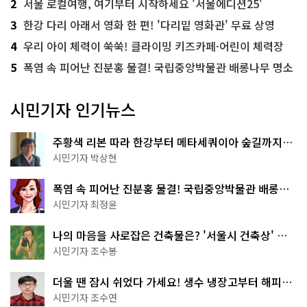
2
서울 로컬여행, 여기부터 시작하세요 '서울에디션25'
3
한강 다리 아래서 영화 한 편! '다리밑 영화관' 무료 상영
4
우리 아이 체력이 쑥쑥! 클라이밍 키즈카페·어린이 체력장
5
폭염 속 피어난 진분홍 물결! 국립중앙박물관 배롱나무 명소
시민기자 인기뉴스
주황색 리본 따라 한강부터 메타세쿼이아 숲길까지…
서울둘레길 15코스
시민기자 박상현
폭염 속 피어난 진분홍 물결! 국립중앙박물관 배롱나
무 명소
시민기자 최정윤
나의 마음을 사로잡은 건축물은? '서울시 건축상' 수
상작 공개!
시민기자 조수봉
더울 땐 잠시 쉬었다 가세요! 생수 냉장고부터 해피소
·무더위쉼터까지
시민기자 조수연