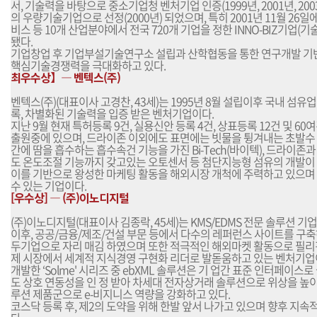
서, 기술력을 바탕으로 중소기업청 벤처기업 인증(1999년, 2001년, 2
의 우량기술기업으로 선정(2000년) 되었으며, 특히 2001년 11월 26일에는
비스 등 10개 산업분야에서 전국 720개 기업을 정한 INNO-BIZ기업(
됐다.
기업창업 후 기업부설기술연구소 설립과 산학협동을 통한 연구개발 기반
핵심기술경쟁력을 극대화하고 있다.
최우수상】― 벤텍스(주)
벤텍스(주)(대표이사 고경찬, 43세)는 1995년 8월 설립이후 국내 섬
록, 차별화된 기술력을 입증 받은 벤처기업이다.
지난 9월 현재 특허등록 9건, 실용신안 등록 4건, 상표등록 12건 및 6
출원중에 있으며, 드라이존 이외에도 표면에는 빗물을 튕겨내는 초발수
간에 땀을 흡수하는 흡수속건 기능을 가진 Bi-Tech(바이텍), 드라이
도 온도조절 기능까지 갖고있는 오토센서 등 첨단지능형 섬유의 개발이
이를 기반으로 왕성한 마케팅 활동을 해외시장 개척에 주력하고 있으며 
수 있는 기업이다.
[우수상] ― (주)이노디지털
(주)이노디지털(대표이사 김종락, 45세)는 KMS/EDMS 전문 솔루션 기업
이후, 공공/금융/제조/건설 부문 등에서 다수의 레퍼런스 사이트를 구축
두기업으로 자리 매김 하였으며 또한 적극적인 해외마켓 활동으로 필리
제 시장에서 세계적 지식경영 구현화 리더로 발돋움하고 있는 벤처기업
개발한 ‘Solme' 시리즈 중 ebXML 솔루션은 기 업간 표준 인터페이스
도 상호 연동성을 인 정 받아 차세대 전자상거래 솔루션으로 위상을 높이
루션 제품군으로 e-비지니스 역량을 강화하고 있다.
코스닥 등록 후, 제2의 도약을 위해 한발 앞서 나가고 있으며 향후 지