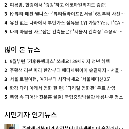
2
여름밤, 한강에서 '줍깅'하고 에코마일리지도 줍줍!
3
K-뷰티·패션·웰니스…'뷰티풀라이프인서울' 6일부터 사전 예약
4
유전 없는 나라에서 부탄가스 점유율 1위 가능? Yes, I 'CAN'
5
나의 마음을 사로잡은 건축물은? '서울시 건축상' 수상작 공개!
많이 본 뉴스
1
9월부턴 '기후동행패스' 쓰세요! 39세까지 청년 혜택
2
주황색 리본 따라 한강부터 메타세쿼이아 숲길까지…서울둘레길 15코스
3
서울 로컬여행, 여기부터 시작하세요 '서울에디션25'
4
한강 다리 아래서 영화 한 편! '다리밑 영화관' 무료 상영
5
폭염 속 피어난 진분홍 물결! 국립중앙박물관 배롱나무 명소
시민기자 인기뉴스
주황색 리본 따라 한강부터 메타세쿼이아 숲길까지…