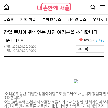
본
페
내
문
이
내
손
검
메
바
지
손
안
색
뉴
로
상
안
주
에
창
전
가
단
에
뉴스홈
기획·이슈
분야별 뉴스
비주얼 뉴스
우리동네
요
서
열
체
기
으
서
서
울
기
보
로
울
비
기
이
-
창업·벤처에 관심있는 시민 여러분을 초대합니다
스
동
서
바
울
좋
내손안에서울
103
조회
2,428
로
시
아
가
대
발행일
2003.09.22. 00:00
요
기
페
S
글
글
표
수정일
2003.09.22. 00:00
이
N
자
자
소
지
S
크
크
통
U
공
기
기
포
R
유
크
작
털
L
하
게
게
복
기
변
변
사
경
경
하
하
기
기
“어려운 취업난, 기발한 창업아이템으로 뚫으세요! 서울시가 창업과 
초대합니다”
오는 24일부터 26일까지 사흘간 서울시에 소재한 창업·벤처기업이 보
과 신제품 전시는 물론 서울벤처대상, 대학생 창업동아리 아이템 경진