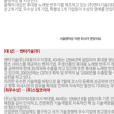
울벤처상’을 시상한다.
올해의 대상은 휴대용 노래방 반주기를 제조하고 있는 (주)엔터기술(대
상 2개 기업, 우수상 3개 기업, 특별상 1개 기업등이 수상의 영예를 안았
서울벤처상 이런 회사가 받았어요
[대 상] ― 엔터기술(주)
엔터기술(주) (대표이사 이경호, 43세)는 1994년에 설립되어 휴대용 영
텐츠 서비스를 제공하는 벤처기업. 주생산품인 휴대용 노래방 반주기 
을 공략하여 현재 35개국에 수출을 하고 있으며 또한 휴대용 노래방 
고 있으며, 2002년에는 CE마크 획득 및 무역의 날 ‘1000만불 수출탑’
공헌을 하고 있다.
이러한 우수한 기술력을 바탕으로 올 7월에 코스닥 등록에 성공하여 
고 향후 국내시장의 점유율 확대로 인하여 지속적인 발전이 기대되는 
[최우수상] ― (주)스틸코리아
(주)스틸코리아(대표이사 박대열, 44세)는 1998년 8월 설립이후 기존
제점을 깊이 인식하고, 전문화한 기술개발로 지속적인 핵 심 기술역량을
의 첨단기업이다.
건설관련기업임에도 불구하고 국가 기술경쟁력 우수기업에 최고점수로 선