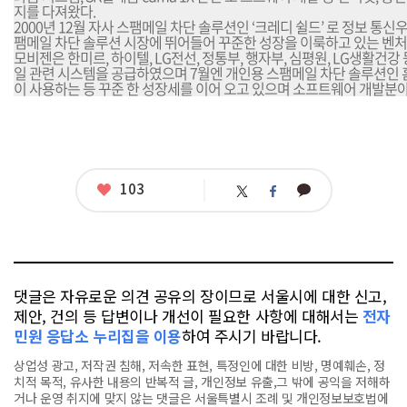
지를 다져왔다.
2000년 12월 자사 스팸메일 차단 솔루션인 ‘크레디 쉴드’ 로 정보 통
팸메일 차단 솔루션 시장에 뛰어들어 꾸준한 성장을 이룩하고 있는 벤
모비젠은 한미르, 하이텔, LG전선, 정통부, 행자부, 심평원, LG생활건강 
일 관련 시스템을 공급하였으며 7월엔 개인용 스팸메일 차단 솔루션인 
이 사용하는 등 꾸준 한 성장세를 이어 오고 있으며 소프트웨어 개발분
좋
103
카
트
페
아
카
위
이
요
오
터
스
톡
북
댓글은 자유로운 의견 공유의 장이므로 서울시에 대한 신고,
제안, 건의 등 답변이나 개선이 필요한 사항에 대해서는
전자
민원 응답소 누리집을 이용
하여 주시기 바랍니다.
상업성 광고, 저작권 침해, 저속한 표현, 특정인에 대한 비방, 명예훼손, 정
치적 목적, 유사한 내용의 반복적 글, 개인정보 유출,그 밖에 공익을 저해하
거나 운영 취지에 맞지 않는 댓글은 서울특별시 조례 및 개인정보보호법에