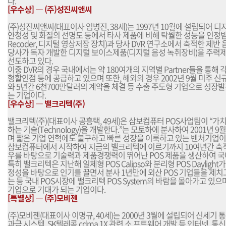
다.
[우수상] ― (주)성진씨앤씨
(주)성진씨앤씨(대표이사 임병진, 38세)는 1997년 10월에 설립되어 
안정성 및 화질의 선명도 등에서 타사 제품에 비해 탁월한 성능을 인정받고 있는 
Recoder, 디지털 영상저장 장치)과 당사 DVR 연구소에서 축적한 제
당사가 독자 개발한 디지털 보이스제품(디지털 음성 녹취장비)을 주력
선도하고 있다.
이중 DVR의 경우 국내에서는 약 180여개의 지역별 Partner들을 통해 
형할인점 등에 공급하고 있으며 또한, 해외의 경우 2002년 9월 미주 
와 5년간 6천700만달러의 계약을 체결 등 수출 주도형 기업으로 성장
는 기업이다.
[우수상] ― 밸크리텍(주)
밸크리텍(주)(대표이사 공흥택, 49세)은 삼보컴퓨터 POS사업팀이 “가치 (Val
하는 기술(Technology)을 개발한다.”는 모토하에 분사하여 2001년 9
며 짧은 기업 연혁에도 불구하고 빠른 성장을 이룩하고 있는 벤처기업이
삼보컴퓨터에서 시작하여 지금의 밸크리텍에 이르기까지 10여년간 축적
우를 바탕으로 기술력과 제품경쟁력이 뛰어난 POS 제품을 생산하여 국
특히 밸크리텍은 지난해 일체형 POS Calipso와 분리형 POS Daylig
정성을 바탕으로 인기를 끌면서 분사 1년만에 외산 POS 기업들을 제치
는 등 국내 POS시장에 밸크리텍 POS System의 바람을 몰아가고 있
기업으로 기대가 되는 기업이다.
[특별상] ― (주)모비젠
(주)모비젠(대표이사 이명규, 40세)는 2000년 3월에 설립되어 신세기
과금 시스템, SK텔레콤 cdma 1X 관련 소 프트웨어 개발 등 인터넷, 