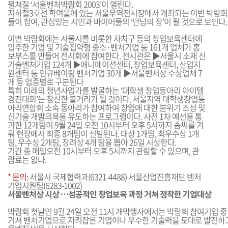
펼쳐질 ‘서울벤처박람회 2003’이 열린다.
지하철3호선 학여울에 있는 서울무역전시장에서 개최되는 이번 박람회
들이 참여, 관심있는 시민과 바이어들의 ‘만남의 장’이 될 것으로 보인다.
이번 박람회에는 서울시를 비롯한 자치구 등의 창업보육센터에
입주한 기업 및 기술집약형 중소·벤처기업 등 161개 업체가 홍
보부스를 만들어 전시회에 참여한다. 전시관은 ▶서울시 소재 신
기술벤처기업 124개 ▶애니메이션센터, 창업보육센터, 산업지
원센터 등 인큐베이팅 벤처기업 30개 ▶서울벤처상 수상업체 7
개 등 업종별로 구분된다
특히 미래의 청년사업가를 발굴하는 ‘대학생 창업동아리 아이템
경진대회’는 참신한 볼거리가 될 것이다. 서울지역 대학생창업동
아리연합회 소속 동아리가 참여하여 창업에 대한 분위기 조성 및
신기술 개발의욕을 유도하는 프로그램이다. 사전 1차 예선을 통
과한 12개팀이 9월 24일 오전 10시부터 오후 5시까지 솜씨를 겨
뤄 현장에서 최종 8개팀이 선발된다. 대상 1개팀, 최우수상 1개
팀, 우수상 2개팀, 장려상 4개 팀을 뽑아 26일 시상한다.
기간 중 매일오전 10시부터 오후 5시까지 관람할 수 있으며, 관
람료는 없다.
* 문의:
서울시 국제협력과(6321-4488) 서울산업진흥재단 벤처
기업지원팀(6283-1002)
서울벤처상 시상 …성공적인 창업보육 과정 거쳐 정착한 기업대상
박람회 첫날인 9월 24일 오전 11시 개막행사에서는 박람회 참여기업 
거쳐 벤처기업으로 자리잡은 기업이나 우수한 기술력을 토대로 발전하고