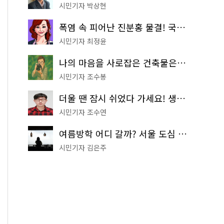
시민기자 박상현
폭염 속 피어난 진분홍 물결! 국립중앙박물관 배롱나무 명소
시민기자 최정윤
나의 마음을 사로잡은 건축물은? '서울시 건축상' 수상작 공개!
시민기자 조수봉
더울 땐 잠시 쉬었다 가세요! 생수 냉장고부터 해피소·무더위쉼터까지
시민기자 조수연
여름방학 어디 갈까? 서울 도심 무료 실내 여행 코스 추천
시민기자 김은주