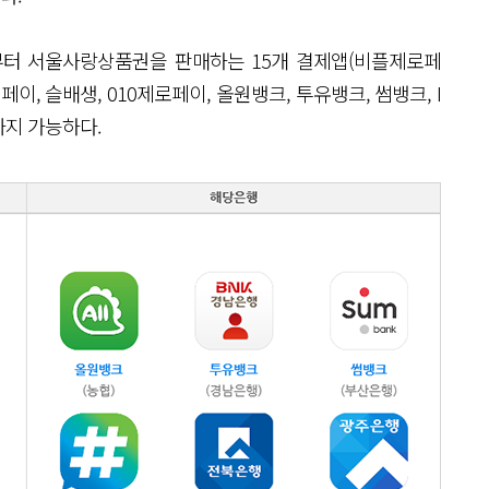
시부터 서울사랑상품권을 판매하는 15개 결제앱(비플제로페
페이, 슬배생, 010제로페이, 올원뱅크, 투유뱅크, 썸뱅크, I
까지 가능하다.