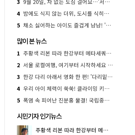
3
9월 20일, 차 없는 도심 걸어요…'서울 걷자 페스티벌' 선착순 5천명
4
밤에도 식지 않는 더위, 도시를 식히는 시원한 해법은?
5
채소 싫어하는 아이도 즐겁게 냠냠! '찾아가는 서울시 식생활 교육' 현장
많이 본 뉴스
1
주황색 리본 따라 한강부터 메타세쿼이아 숲길까지…서울둘레길 15코스
2
서울 로컬여행, 여기부터 시작하세요 '서울에디션25'
3
한강 다리 아래서 영화 한 편! '다리밑 영화관' 무료 상영
4
우리 아이 체력이 쑥쑥! 클라이밍 키즈카페·어린이 체력장
5
폭염 속 피어난 진분홍 물결! 국립중앙박물관 배롱나무 명소
시민기자 인기뉴스
주황색 리본 따라 한강부터 메타세쿼이아 숲길까지…서울둘레길 15코스