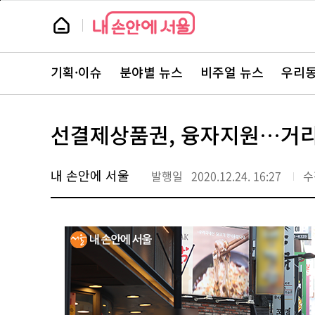
본
페
문
이
뉴
바
지
스
로
상
룸
가
단
뉴
기
으
스
로
기획·이슈
분야별 뉴스
비주얼 뉴스
우리동
주
이
요
동
서
비
스
선결제상품권, 융자지원…거리
바
로
가
기
내 손안에 서울
발행일
2020.12.24. 16:27
수