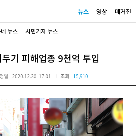
주
뉴스
영상
매거진
요
서
비
스
바
네 뉴스
시민기자 뉴스
로
가
기"
두기 피해업종 9천억 투입
정일
2020.12.30. 17:01
조회
15,910