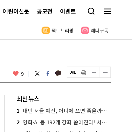
어린이신문
공모전
이벤트
검
메
색
뉴
창
전
열
체
팩트브리핑
레터구독
기
보
기
카
좋
트
페
9
페
인
글
글
카
위
이
아
이
쇄
자
자
오
터
스
요
지
하
크
크
톡
북
U
기
기
기
R
새
크
작
L
창
게
게
최신 뉴스
복
열
변
변
사
림
경
경
하
하
1
내년 서울 예산, 어디에 쓰면 좋을까요? 온라인 투표
기
기
2
영화·AI 등 192개 강좌 쏟아진다! 서울시민대학 선착순 신청