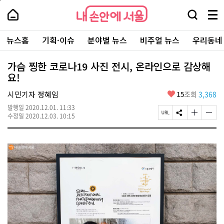
본
페
내
문
이
내
손
검
메
바
지
손
안
색
뉴
로
상
안
주
에
창
전
가
단
에
뉴스홈
기획·이슈
분야별 뉴스
비주얼 뉴스
우리동네
요
서
열
체
기
으
서
서
울
기
보
로
울
비
기
이
-
가슴 찡한 코로나19 사진 전시, 온라인으로 감상해
스
동
서
요!
바
울
로
시
가
좋
시민기자 정혜임
15
조회
3,368
대
기
아
표
발행일
2020.12.01. 11:33
요
소
페
S
글
글
수정일
2020.12.03. 10:15
통
이
N
자
자
포
지
S
크
크
털
U
공
기
기
R
유
크
작
L
하
게
게
복
기
변
변
사
경
경
하
하
기
기