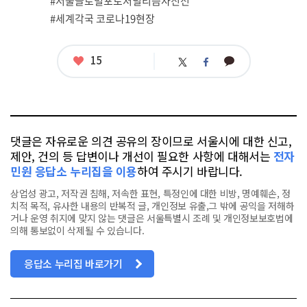
#서울글로벌포토저널리즘사진전
태
그
#세계각국 코로나19현장
좋
15
카
트
페
아
카
위
이
요
오
터
스
톡
북
댓글은 자유로운 의견 공유의 장이므로 서울시에 대한 신고,
제안, 건의 등 답변이나 개선이 필요한 사항에 대해서는
전자
민원 응답소 누리집을 이용
하여 주시기 바랍니다.
상업성 광고, 저작권 침해, 저속한 표현, 특정인에 대한 비방, 명예훼손, 정
치적 목적, 유사한 내용의 반복적 글, 개인정보 유출,그 밖에 공익을 저해하
거나 운영 취지에 맞지 않는 댓글은 서울특별시 조례 및 개인정보보호법에
의해 통보없이 삭제될 수 있습니다.
응답소 누리집 바로가기