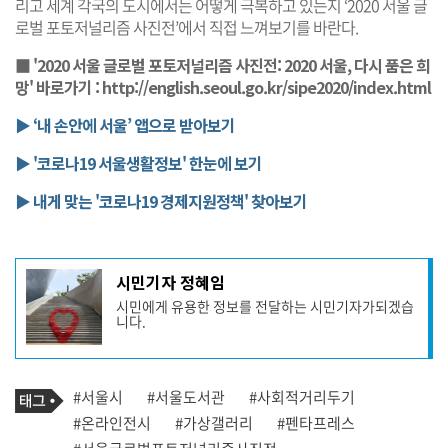
리고 세계 각국의 도시에서는 어떻게 극복하고 있는지 ‘2020 서울 글
로벌 포토저널리즘 사진전’에서 직접 느껴보기를 바란다.
■
'2020 서울 글로벌 포토저널리즘 사진전: 2020 서울, 다시 품은 희
망' 바로가기 :
http://english.seoul.go.kr/sipe2020/index.html
▶ ‘내 손안에 서울’ 앱으로 받아보기
▶ '코로나19 서울생활정보' 한눈에 보기
▶ 내게 맞는 '코로나19 경제지원정책' 찾아보기
기
시민기자 정혜임
사
시민에게 유용한 정보를 전달하는 시민기자가되겠습
작
니다.
성
자
프
로
기
필
태
#서울시
#서울도서관
#사회적거리두기
사
그
관
#온라인전시
#가상갤러리
#펜타프레스
련