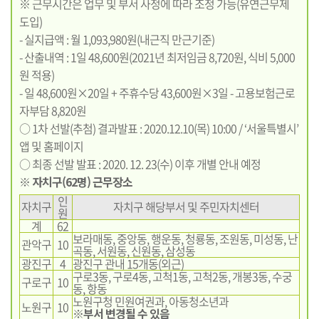
※ 근무시간은 업무 및 부서 사정에 따라 조정 가능(유연근무제
도입)
- 실지급액 : 월 1,093,980원(내근직 만근기준)
- 산출내역 : 1일 48,600원(2021년 최저임금 8,720원, 식비 5,000
원 적용)
- 일 48,600원×20일 + 주휴수당 43,600원×3일 - 고용보험근로
자부담 8,820원
○ 1차 선발(추첨) 결과발표 : 2020.12.10(목) 10:00 / ‘서울특별시’
앱 및 홈페이지
○ 최종 선발 발표 : 2020. 12. 23(수) 이후 개별 안내 예정
※ 자치구(62명) 근무장소
인
자치구
자치구 해당부서 및 주민자치센터
원
계
62
보라매동, 중앙동, 행운동, 청룡동, 조원동, 미성동, 난
관악구
10
곡동, 서원동, 신원동, 삼성동
광진구
4
광진구 관내 15개동(외근)
구로3동, 구로4동, 고척1동, 고척2동, 개봉3동, 수궁
구로구
10
동, 항동
노원구청 민원여권과, 아동청소년과
노원구
10
※부서 변경될 수 있음