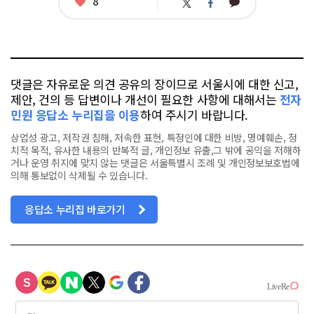
좋
8
카
트
페
아
카
위
이
요
오
터
스
톡
북
댓글은 자유로운 의견 공유의 장이므로 서울시에 대한 신고,
제안, 건의 등 답변이나 개선이 필요한 사항에 대해서는
전자
민원 응답소 누리집을 이용
하여 주시기 바랍니다.
상업성 광고, 저작권 침해, 저속한 표현, 특정인에 대한 비방, 명예훼손, 정
치적 목적, 유사한 내용의 반복적 글, 개인정보 유출,그 밖에 공익을 저해하
거나 운영 취지에 맞지 않는 댓글은 서울특별시 조례 및 개인정보보호법에
의해 통보없이 삭제될 수 있습니다.
응답소 누리집 바로가기