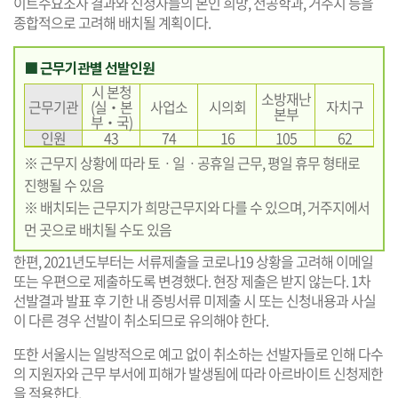
이트수요조사 결과와 신청자들의 본인 희망, 전공학과, 거주지 등을
종합적으로 고려해 배치될 계획이다.
■ 근무기관별 선발인원
시 본청
소방재난
근무기관
(실‧본
사업소
시의회
자치구
본부
부‧국)
인원
43
74
16
105
62
※ 근무지 상황에 따라 토ㆍ일ㆍ공휴일 근무, 평일 휴무 형태로
진행될 수 있음
※ 배치되는 근무지가 희망근무지와 다를 수 있으며, 거주지에서
먼 곳으로 배치될 수도 있음
한편, 2021년도부터는 서류제출을 코로나19 상황을 고려해 이메일
또는 우편으로 제출하도록 변경했다. 현장 제출은 받지 않는다. 1차
선발결과 발표 후 기한 내 증빙서류 미제출 시 또는 신청내용과 사실
이 다른 경우 선발이 취소되므로 유의해야 한다.
또한 서울시는 일방적으로 예고 없이 취소하는 선발자들로 인해 다수
의 지원자와 근무 부서에 피해가 발생됨에 따라 아르바이트 신청제한
을 적용한다.