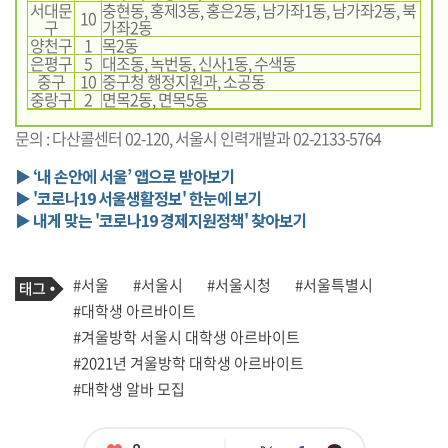
서대문
충현동, 홍제3동, 홍은2동, 남가좌1동, 남가좌2동, 북
10
구
가좌2동
양천구
1
목2동
은평구
5
대조동, 녹번동, 신사1동, 수색동
중구
10
중구청 행정지원과, 소공동
중랑구
2
면목2동, 면목5동
문의 : 다산콜센터 02-120, 서울시 인력개발과 02-2133-5764
▶ ‘내 손안에 서울’ 앱으로 받아보기
▶ '코로나19 서울생활정보' 한눈에 보기
▶ 내게 맞는 '코로나19 경제지원정책' 찾아보기
기
태
#서울
#서울시
#서울시청
#서울특별시
사
그
관
#대학생 아르바이트
련
#겨울방학 서울시 대학생 아르바이트
태
그
#2021년 겨울방학 대학생 아르바이트
#대학생 알바 모집