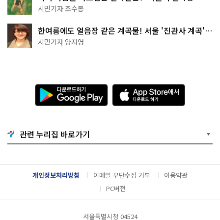
상작 공개!
시민기자 조수봉
한여름에도 얼음장 같은 계곡물! 서울 '진관사 계곡'이
천국이네~
시민기자 양지영
다
A
운
p
로
p
드
S
하
t
기
o
관련 누리집 바로가기
G
r
o
e
o
에
g
서
l
다
개인정보처리방침
이메일 무단수집 거부
이용약관
e
운
P
로
PC버전
l
드
a
하
y
기
서울특별시청 04524