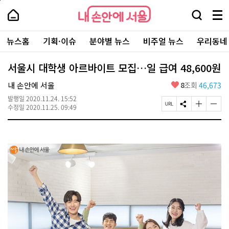
본
페
내
문
이
내
손
검
메
바
지
손
안
색
뉴
로
상
안
주
에
창
전
가
단
에
뉴스홈
기획·이슈
분야별 뉴스
비주얼 뉴스
우리동네
요
서
열
체
기
으
서
서
울
기
보
로
울
비
기
이
-
서울시 대학생 아르바이트 모집…일 급여 48,600원
스
동
서
바
울
좋
내 손안에 서울
8
조회
46,673
로
시
아
가
대
발행일
2020.11.24. 15:52
요
기
페
S
글
글
표
수정일
2020.11.25. 09:49
이
N
자
자
소
지
S
크
크
통
U
공
기
기
포
R
유
크
작
털
L
하
게
게
복
기
변
변
사
경
경
하
하
기
기