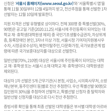
신청은 ‘
서울시 홈페이지(www.seoul.go.kr)
’와 ‘서울특별시 앱’을
통해 11월 30일부터 12월 4일까지 받고, 전산추첨을 통해 선발한 1차
선발자는 12월 10일에 발표한다.
지원 자격은 선발 유형별로 상이하다. 전체 300명 중 특별선발(30%,
90명)은 공고일 기준(2020.11.25) 서울시에 주민등록이 되어있는 대
학교 재·휴학생(대학원생 제외) 중 국민기초생활수급권자, 차상위계
층, 등록장애인 본인, 3자녀 이상 가정, 서울시정 기여자(자원봉사우
수자, 시정공로수상자), 북한이탈주민, 다문화가정, 국가보훈관계 법
령에 따른 국가보훈대상자를 대상으로 선발한다.
일반선발(70%, 210명) 대상은 서울시에 주민등록이 되어있는 대학
교 재·휴학생 또는 서울시 소재 대학교 재·휴학생이다. 대학원생은
제외된다.
대상자 1차 선발은 5개 근무기관(시 본청, 사업소, 시의회사무처, 소방
재난본부, 동주민센터 등)별로 전산 추첨한다. 우선 특별선발 90명(모
집인원의 30%)을 추첨하여 선발하고, 특별선발 신청자 중 탈락자와
일반선발 신청자를 대상으로 다시 전산 추첨한다.
증빙서류 확인을 통해 최종 선발된 대학생들은 부서별 대학생 아르바