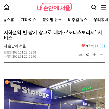
본
페
내
문
이
내
손
검
메
바
지
손
안
색
뉴
로
상
안
주
에
창
전
가
단
에
뉴스홈
기획·이슈
분야별 뉴스
비주얼 뉴스
우리동네
요
서
열
체
기
으
서
서
울
기
보
로
울
비
기
이
-
지하철역 빈 상가 창고로 대여…‘또타스토리지’ 서
스
동
서
비스
바
울
로
시
가
좋
내 손안에 서울
9
조회
14,351
대
기
아
표
발행일
2020.11.23. 13:51
요
소
페
S
글
글
수정일
2021.01.20. 15:05
통
이
N
자
자
포
지
S
크
크
털
U
공
기
기
R
유
크
작
L
하
게
게
복
기
변
변
사
경
경
하
하
기
기