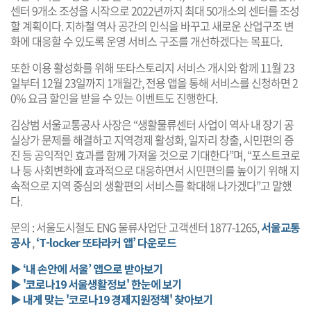
센터 9개소 조성을 시작으로 2022년까지 최대 50개소의 센터를 조성
할 계획이다. 지하철 역사 공간의 인식을 바꾸고 새로운 산업구조 변
화에 대응할 수 있도록 운영 서비스 구조를 개선하겠다는 목표다.
또한 이용 활성화를 위해 또타스토리지 서비스 개시와 함께 11월 23
일부터 12월 23일까지 1개월간, 전용 앱을 통해 서비스를 신청하면 2
0% 요금 할인을 받을 수 있는 이벤트도 진행한다.
김상범 서울교통공사 사장은 “생활물류센터 사업이 역사 내 장기 공
실상가 문제를 해결하고 지역경제 활성화, 일자리 창출, 시민편의 증
진 등 공익적인 효과를 함께 가져올 것으로 기대한다”며, “포스트코로
나 등 사회변화에 효과적으로 대응하면서 시민편의를 높이기 위해 지
속적으로 지역 중심의 생활편의 서비스를 확대해 나가겠다”고 말했
다.
문의 : 서울도시철도 ENG 물류사업단 고객센터 1877-1265,
서울교통
공사
,
‘T-locker 또타라커 앱’ 다운로드
▶ ‘내 손안에 서울’ 앱으로 받아보기
▶ '코로나19 서울생활정보' 한눈에 보기
▶ 내게 맞는 '코로나19 경제지원정책' 찾아보기