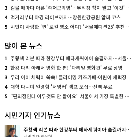
3
걸을 때마다 아픈 '족저근막염'…무작정 참지 말고 '이것' 해보세요!
4
먹거리부터 야경 라이브까지…망원한강공원 알짜 코스
5
시민이 사랑한 '찐' 로컬 명소 어디? '서울에디션25' 추천 코스
많이 본 뉴스
1
주황색 리본 따라 한강부터 메타세쿼이아 숲길까지…서울둘레길 15코스
2
한강 다리 아래서 영화 한 편! '다리밑 영화관' 무료 상영
3
우리 아이 체력이 쑥쑥! 클라이밍 키즈카페·어린이 체력장
4
대학 다니며 일경험 '서영커' 캠프 모집…전액 무료
5
"편의점인데 아무것도 안 팔아요" 서울에서 가장 특별한 편의점의 정체
시민기자 인기뉴스
주황색 리본 따라 한강부터 메타세쿼이아 숲길까지…
서울둘레길 15코스
시민기자 박상현