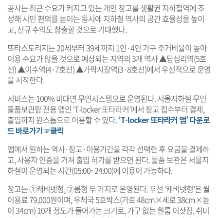
공사는 최근 수요가 커지고 있는 개인 창고를 생활권 지하철역에 조
성해 시민 편의를 높이는 동시에 지하철 역사의 공간 효율성을 높이
고, 신규 수익도 창출할 것으로 기대했다.
또타스토리지는 20세부터 39세까지 1인·4인 가구 주거비율이 높아
이용 수요가 많을 것으로 예상되는 지역의 3개 역사 ▲답십리역(5호
선) ▲이수역(4·7호선) ▲가락시장역(3·8호선)에서 우선적으로 운영
을 시작한다.
서비스는 100% 비대면 무인시스템으로 운영된다. 서울지하철 무인
물품보관함 전용 앱인 ‘T-locker 또타라커’에서 창고 접수부터 결제,
출입까지 원스톱으로 이용할 수 있다.
‘T-locker 또타라커 앱’ 다운로
드 바로가기☞클릭
앱에서 원하는 역사·창고·이용기간을 각각 선택한 후 요금을 결제하
고, 사용자 인증을 거쳐 출입 허가를 받으면 된다. 물품 보관은 서울지
하철이 운영되는 시간(05:00~24:00)에 이용이 가능하다.
창고는 ①캐비넷형, ②룸형 두 가지로 운영된다. 우선 ‘캐비넷형’은 월
이용료 79,000원이며, 우체국 5호박스(가로 48cm×세로 38cm×높
이 34cm) 10개 정도가 들어가는 크기로, 가구 없는 원룸 이삿짐, 취미