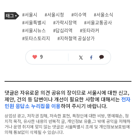
기
태
#서울시
#서울시청
#이수역
#서울소식
사
그
관
#서울특별시
#가락시장역
#서울교통공사
련
#서울시뉴스
#답십리역
#또타라커
태
그
#또타스토리지
#지하철역 공실상가
좋
9
카
트
페
아
카
위
이
요
오
터
스
톡
북
댓글은 자유로운 의견 공유의 장이므로 서울시에 대한 신고,
제안, 건의 등 답변이나 개선이 필요한 사항에 대해서는
전자
민원 응답소 누리집을 이용
하여 주시기 바랍니다.
상업성 광고, 저작권 침해, 저속한 표현, 특정인에 대한 비방, 명예훼손, 정
치적 목적, 유사한 내용의 반복적 글, 개인정보 유출,그 밖에 공익을 저해하
거나 운영 취지에 맞지 않는 댓글은 서울특별시 조례 및 개인정보보호법에
의해 통보없이 삭제될 수 있습니다.