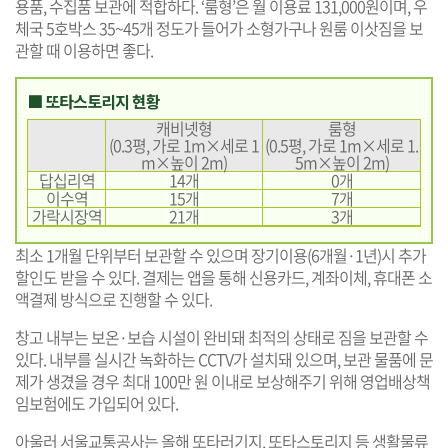
용품, 수집품 보관에 적합하다. ‘룸형’은 월 이용료 131,000원이며, 우
체국 5호박스 35~45개 정도가 들어가 소형가구나 원룸 이삿짐을 보
관할 때 이용하면 좋다.
■ 또타스토리지 현황
캐비넷형
룸형
(0.3평, 가로 1m×세로 1
(0.5평, 가로 1m×세로 1.
m×높이 2m)
5m×높이 2m)
답십리역
14개
0개
이수역
15개
7개
가락시장역
21개
3개
최소 1개월 단위부터 보관할 수 있으며 장기이용(6개월·1년)시 추가
할인도 받을 수 있다. 결제는 앱을 통해 신용카드, 계좌이체, 휴대폰 소
액결제 방식으로 진행할 수 있다.
창고 내부는 보온·보습 시설이 완비돼 최적의 상태로 짐을 보관할 수
있다. 내부를 실시간 녹화하는 CCTV가 설치돼 있으며, 보관 물품에 문
제가 생겼을 경우 최대 100만 원 이내로 보상해주기 위해 영업배상책
임보험에도 가입되어 있다.
아울러 서울교통공사는 올해 또타러기지, 또타스토리지 등 생활물류