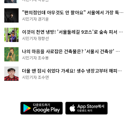
"편의점인데 아무것도 안 팔아요" 서울에서 가장 특별
한 편의점의 정체
시민기자 권기윤
이것이 천연 냉방! '서울둘레길 9코스'로 숲속 피서 떠
나볼까
시민기자 정향선
나의 마음을 사로잡은 건축물은? '서울시 건축상' 수
상작 공개!
시민기자 조수봉
더울 땐 잠시 쉬었다 가세요! 생수 냉장고부터 해피소
·무더위쉼터까지
시민기자 조수연
다
A
운
p
로
p
드
S
하
t