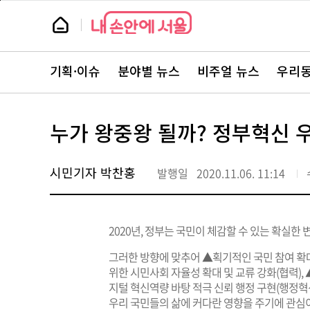
본
페
문
이
뉴
바
지
스
로
상
룸
가
단
뉴
기
으
스
로
기획·이슈
분야별 뉴스
비주얼 뉴스
우리동
주
이
요
동
서
비
스
누가 왕중왕 될까? 정부혁신 
바
로
가
기
시민기자 박찬홍
발행일
2020.11.06. 11:14
2020년, 정부는 국민이 체감할 수 있는 확실
그러한 방향에 맞추어 ▲획기적인 국민 참여 확대
위한 시민사회 자율성 확대 및 교류 강화(협력),
지털 혁신역량 바탕 적극 신뢰 행정 구현(행정혁
우리 국민들의 삶에 커다란 영향을 주기에 관심이