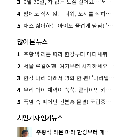
3
9월 20일, 차 없는 도심 걸어요…'서울 걷자 페스티벌' 선착순 5천명
4
밤에도 식지 않는 더위, 도시를 식히는 시원한 해법은?
5
채소 싫어하는 아이도 즐겁게 냠냠! '찾아가는 서울시 식생활 교육' 현장
많이 본 뉴스
1
주황색 리본 따라 한강부터 메타세쿼이아 숲길까지…서울둘레길 15코스
2
서울 로컬여행, 여기부터 시작하세요 '서울에디션25'
3
한강 다리 아래서 영화 한 편! '다리밑 영화관' 무료 상영
4
우리 아이 체력이 쑥쑥! 클라이밍 키즈카페·어린이 체력장
5
폭염 속 피어난 진분홍 물결! 국립중앙박물관 배롱나무 명소
시민기자 인기뉴스
주황색 리본 따라 한강부터 메타세쿼이아 숲길까지…서울둘레길 15코스