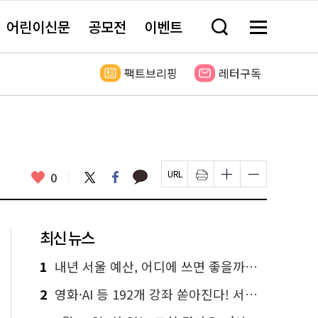
어린이신문
공모전
이벤트
검
메
색
뉴
창
전
열
체
팩트브리핑
레터구독
기
보
기
카
좋
트
페
0
페
인
글
글
카
위
이
아
이
쇄
자
자
오
터
스
요
지
하
크
크
톡
북
U
기
기
기
R
새
크
작
L
창
게
게
최신 뉴스
복
열
변
변
사
림
경
경
하
하
1
내년 서울 예산, 어디에 쓰면 좋을까요? 온라인 투표
기
기
2
영화·AI 등 192개 강좌 쏟아진다! 서울시민대학 선착순 신청