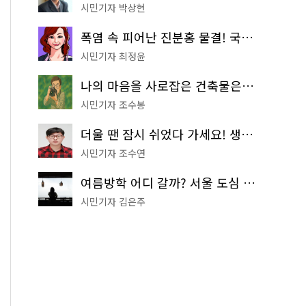
시민기자 박상현
폭염 속 피어난 진분홍 물결! 국립중앙박물관 배롱나무 명소
시민기자 최정윤
나의 마음을 사로잡은 건축물은? '서울시 건축상' 수상작 공개!
시민기자 조수봉
더울 땐 잠시 쉬었다 가세요! 생수 냉장고부터 해피소·무더위쉼터까지
시민기자 조수연
여름방학 어디 갈까? 서울 도심 무료 실내 여행 코스 추천
시민기자 김은주