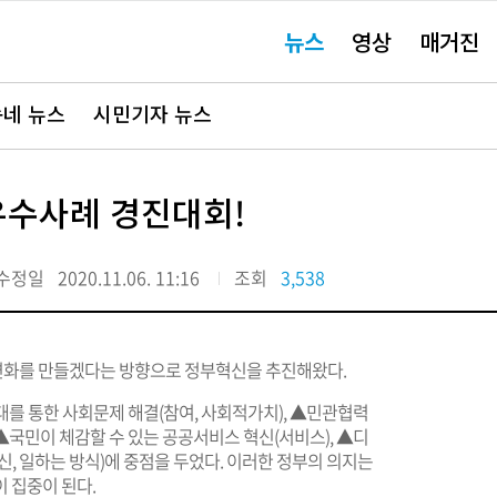
주
뉴스
영상
매거진
요
서
비
스
바
네 뉴스
시민기자 뉴스
로
가
기"
우수사례 경진대회!
수정일
2020.11.06. 11:16
조회
3,538
한 변화를 만들겠다는 방향으로 정부혁신을 추진해왔다.
를 통한 사회문제 해결(참여, 사회적가치), ▲민관협력
 ▲국민이 체감할 수 있는 공공서비스 혁신(서비스), ▲디
신, 일하는 방식)에 중점을 두었다. 이러한 정부의 의지는
 집중이 된다.