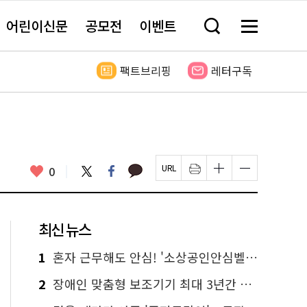
어린이신문
공모전
이벤트
검
메
색
뉴
창
전
열
체
팩트브리핑
레터구독
기
보
기
카
좋
트
페
0
페
인
글
글
카
위
이
아
이
쇄
자
자
오
터
스
요
지
하
크
크
톡
북
U
기
기
기
R
새
크
작
L
창
게
게
최신 뉴스
복
열
변
변
사
림
경
경
하
하
1
혼자 근무해도 안심! '소상공인안심벨' 신청하세요
기
기
2
장애인 맞춤형 보조기기 최대 3년간 무상 대여…삶의 질 높인다