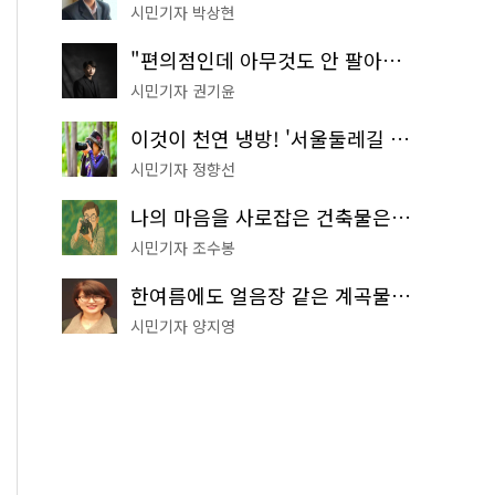
시민기자 박상현
"편의점인데 아무것도 안 팔아요" 서울에서 가장 특별한 편의점의 정체
시민기자 권기윤
이것이 천연 냉방! '서울둘레길 9코스'로 숲속 피서 떠나볼까
시민기자 정향선
나의 마음을 사로잡은 건축물은? '서울시 건축상' 수상작 공개!
시민기자 조수봉
한여름에도 얼음장 같은 계곡물! 서울 '진관사 계곡'이 천국이네~
시민기자 양지영