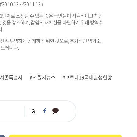
0.13.∼’20.11.12.)
 1단계로 조정할 수 있는 것은 국민들이 자율적이고 책임
 것을 강조하며, 감염의 재확산을 차단하기 위해 방역수
.
 신속 투명하게 공개하기 위한 것으로, 추가적인 역학조
려드립니다.
#서울특별시
#서울시뉴스
#코로나19국내발생현황
카
트
페
카
위
이
오
터
스
톡
북