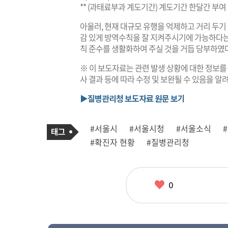
** (과태료부과 계도기간) 계도기간 한달간 부여 (’20.1
아울러, 현재 대규모 유행을 억제하고 거리 두기
감 있게 방역수칙을 잘 지켜주시기에 가능하다는
칙 준수를 생활화하여 주실 것을 거듭 당부하였다
※ 이 보도자료는 관련 발생 상황에 대한 정보를
사 결과 등에 따라 수정 및 보완될 수 있음을 알
▶질병관리청 보도자료 원문 보기
기
태
#서울시
#서울시청
#서울소식
사
그
관
#확진자 현황
#질병관리청
련
태
그
좋
0
아
요