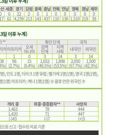
1.3일 이후 누계)
울산
세종
경기
강원
충북
충남
전북
전남
경북
경남
제주
0
0
22
2
0
1
0
0
0
0
0
17
61
4,239
213
143
437
110
136
1,510
219
39
.3일 이후 누계)
 **
확인 단계
국적
오세
검역
지역
리카
아프리카
내국인
외국인
아니아
단계
사회
1
0
3
14
3
14
08
96
15
1,652
1,898
2,050
1,500
4%)
(2.7%)
(0.4%)
(46.5%)
(53.5%)
(57.7%)
(42.3%)
명), 인도 1명, 이라크 1명 유럽 : 벨기에 1명(1명), 영국 1명(1명),
명(1명) 아프리카 : 케냐 1명(1명) ※ 괄호 안은 외국인 수
격리 중
위중·중증환자**
사망자
1,463
78
444
1,420
71
447
(-)43
(-)7
(+)3
관리청으로 신고·접수된 자료 기준