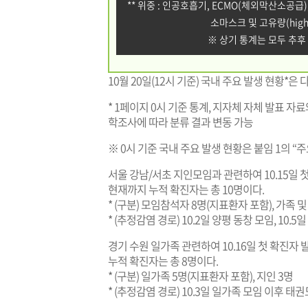
** 위중 : 인공호흡기, ECMO(체외막산소공급)
소마스크 및 고유량(high
※ 상기 통계는 모두 추후
10월 20일(12시 기준) 국내 주요 발생 현황*은 
* 1페이지 0시 기준 통계, 지자체 자체 발표 자
학조사에 따라 분류 결과 변동 가능
※ 0시 기준 국내 주요 발생 현황은 붙임 1의 “
서울 강남/서초 지인모임과 관련하여 10.15일 
현재까지 누적 확진자는 총 10명이다.
* (구분) 모임참석자 8명(지표환자 포함), 가족 및
* (추정감염 경로) 10.2일 양평 동창 모임, 10.
경기 수원 일가족 관련하여 10.16일 첫 확진자
누적 확진자는 총 8명이다.
* (구분) 일가족 5명(지표환자 포함), 지인 3명
* (추정감염 경로) 10.3일 일가족 모임 이후 