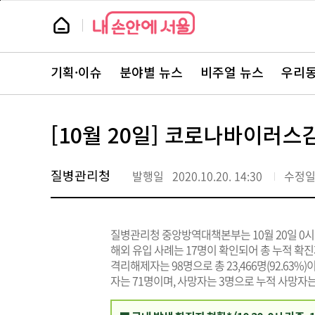
본
페
문
이
뉴
바
지
스
로
상
룸
가
단
뉴
기
으
스
로
기획·이슈
분야별 뉴스
비주얼 뉴스
우리동
주
이
요
동
서
비
스
[10월 20일] 코로나바이러스
바
로
가
기
질병관리청
발행일
2020.10.20. 14:30
수정
질병관리청 중앙방역대책본부는 10월 20일 0시
해외 유입 사례는 17명이 확인되어 총 누적 확진자
격리해제자는 98명으로 총 23,466명(92.63%)
자는 71명이며, 사망자는 3명으로 누적 사망자는 4