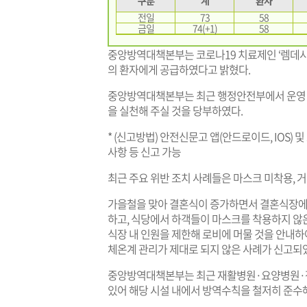
구분
계
환자
전일
73
58
금일
74(+1)
58
중앙방역대책본부는 코로나19 치료제인 ‘렘데시비르’
의 환자에게 공급하였다고 밝혔다.
중앙방역대책본부는 최근 행정안전부에서 운영 
을 실천해 주실 것을 당부하였다.
* (신고방법) 안전신문고 앱(안드로이드, IOS) 및
사항 등 신고 가능
최근 주요 위반 조치 사례들은 마스크 미착용, 거
가을철을 맞아 결혼식이 증가하면서 결혼식장에서
하고, 식당에서 하객들이 마스크를 착용하지 않은
식장 내 인원을 제한해 로비에 머물 것을 안내
체온계 관리가 제대로 되지 않은 사례가 신고되
중앙방역대책본부는 최근 재활병원·요양병원·정
있어 해당 시설 내에서 방역수칙을 철저히 준수해