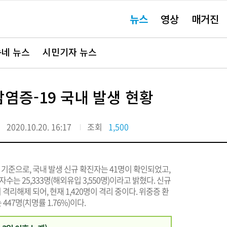
주
뉴스
영상
매거진
요
서
비
스
바
네 뉴스
시민기자 뉴스
로
가
기"
감염증-19 국내 발생 현황
일
2020.10.20. 16:17
조회
1,500
 기준으로, 국내 발생 신규 확진자는 41명이 확인되었고,
수는 25,333명(해외유입 3,550명)이라고 밝혔다. 신규
이 격리해제 되어, 현재 1,420명이 격리 중이다. 위중증 환
47명(치명률 1.76%)이다.