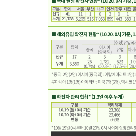
■ 국내 발생 확진자 현황* (10.20. 0시 기준, 
구분
합계
서울
부산
대구
인천
광주
대전
신규
41
11
1
0
3
0
1
누계
21,783
5,265
516
7,053
899
443
383
1
■ 해외유입 확진자 현황* (10.20. 0시 기준, 1
(추정)유입국가
구분
합계
아시아
중국
유럽
아메
(중국 외)
신규
17
2
3
3
8
26
1,782
623
1,0
누계
3,550
(0.7%)
(50.3%)
(17.5%)
(28.
* 중국 : 2명(2명) 아시아(중국 외) : 아랍에미리트 1명(1
루마니아 1명(1명) 아메리카 : 미국 7명(6명), 멕시코 1
■ 확진자 관리 현황* (1.3일 이후 누계)
구분
격리해제
10.19.(월) 0시 기준
23,368
10.20.(화) 0시 기준
23,466
변동
(+)98
* 10월 19일 0시부터 10월 20일 0시 사이에 질병