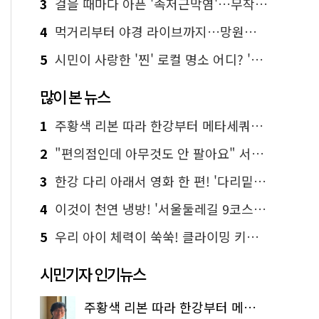
3
걸을 때마다 아픈 '족저근막염'…무작정 참지 말고 '이것' 해보세요!
4
먹거리부터 야경 라이브까지…망원한강공원 알짜 코스
5
시민이 사랑한 '찐' 로컬 명소 어디? '서울에디션25' 추천 코스
많이 본 뉴스
1
주황색 리본 따라 한강부터 메타세쿼이아 숲길까지…서울둘레길 15코스
2
"편의점인데 아무것도 안 팔아요" 서울에서 가장 특별한 편의점의 정체
3
한강 다리 아래서 영화 한 편! '다리밑 영화관' 무료 상영
4
이것이 천연 냉방! '서울둘레길 9코스'로 숲속 피서 떠나볼까
5
우리 아이 체력이 쑥쑥! 클라이밍 키즈카페·어린이 체력장
시민기자 인기뉴스
주황색 리본 따라 한강부터 메타세쿼이아 숲길까지…서울둘레길 15코스