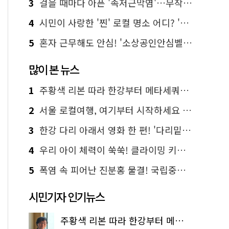
3
걸을 때마다 아픈 '족저근막염'…무작정 참지 말고 '이것' 해보세요!
4
시민이 사랑한 '찐' 로컬 명소 어디? '서울에디션25' 추천 코스
5
혼자 근무해도 안심! '소상공인안심벨' 신청하세요
많이 본 뉴스
1
주황색 리본 따라 한강부터 메타세쿼이아 숲길까지…서울둘레길 15코스
2
서울 로컬여행, 여기부터 시작하세요 '서울에디션25'
3
한강 다리 아래서 영화 한 편! '다리밑 영화관' 무료 상영
4
우리 아이 체력이 쑥쑥! 클라이밍 키즈카페·어린이 체력장
5
폭염 속 피어난 진분홍 물결! 국립중앙박물관 배롱나무 명소
시민기자 인기뉴스
주황색 리본 따라 한강부터 메타세쿼이아 숲길까지…서울둘레길 15코스