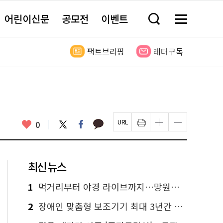
어린이신문
공모전
이벤트
검
메
색
뉴
창
전
열
체
팩트브리핑
레터구독
기
보
기
카
좋
트
페
0
페
인
글
글
카
위
이
아
이
쇄
자
자
오
터
스
요
지
하
크
크
톡
북
U
기
기
기
R
새
크
작
L
창
게
게
최신 뉴스
복
열
변
변
사
림
경
경
하
하
1
먹거리부터 야경 라이브까지…망원한강공원 알짜 코스
기
기
2
장애인 맞춤형 보조기기 최대 3년간 무상 대여…삶의 질 높인다