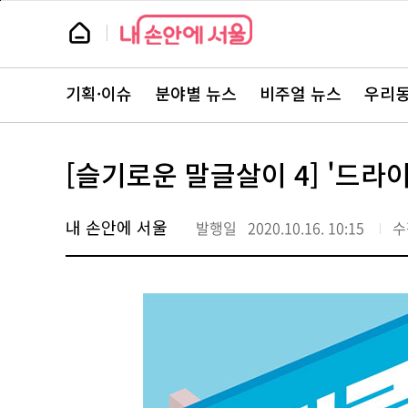
본
페
문
이
뉴
바
지
스
로
상
룸
가
단
뉴
기
으
스
로
기획·이슈
분야별 뉴스
비주얼 뉴스
우리동
주
이
요
동
서
비
스
[슬기로운 말글살이 4] '드라이
바
로
가
기
내 손안에 서울
발행일
2020.10.16. 10:15
수