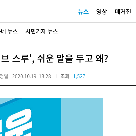
주
뉴스
영상
매거진
요
서
비
스
바
네 뉴스
시민기자 뉴스
로
가
기"
브 스루', 쉬운 말을 두고 왜?
정일
2020.10.19. 13:28
조회
1,527