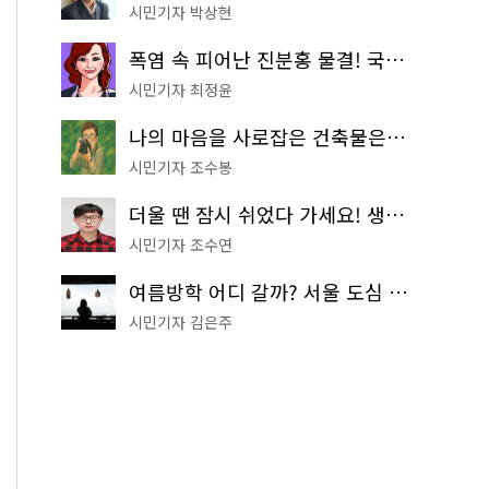
시민기자 박상현
폭염 속 피어난 진분홍 물결! 국립중앙박물관 배롱나무 명소
시민기자 최정윤
나의 마음을 사로잡은 건축물은? '서울시 건축상' 수상작 공개!
시민기자 조수봉
더울 땐 잠시 쉬었다 가세요! 생수 냉장고부터 해피소·무더위쉼터까지
시민기자 조수연
여름방학 어디 갈까? 서울 도심 무료 실내 여행 코스 추천
시민기자 김은주