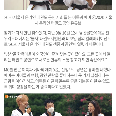
2020 서울시 온라인 태권도 공연 사회를 본 이특과 에바 ⓒ2020 서울
시 온라인 태권도 공연 유튜브
활기가 다시 한번 찾아왔다. 지난 9월 16일 12시 남산골한옥마을 천
우각무대에서는 ‘놀자’ 태권도시범단과 비보잉 팀의 컬래버레이션으
로 ‘2020 서울시 온라인 태권도 생중계 공연’이 열렸기 때문이다.
“남산골 한옥마을이 외국인이 즐겨 찾는 곳이잖아요. 그런 곳에서 열
리는 태권도 공연으로 새로운 한류의 소통 창고가 되면 좋겠어요.”
MC를 맡은 이특과 에바의 재치 있는 진행으로 공연은 흥미를 더했다.
에바는 아이들과 여행, 공연 관람을 좋아하는데 못 가서 섭섭하다는
근황을 이야기하고, 이특은 이럴 때일수록 좋은 기분을 이끌 수 있도
록 취미 생활을 하는 게 중요하다고 말했다.