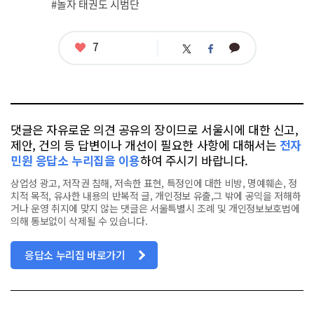
#놀자 태권도 시범단
좋
7
카
트
페
아
카
위
이
요
오
터
스
톡
북
댓글은 자유로운 의견 공유의 장이므로 서울시에 대한 신고,
제안, 건의 등 답변이나 개선이 필요한 사항에 대해서는
전자
민원 응답소 누리집을 이용
하여 주시기 바랍니다.
상업성 광고, 저작권 침해, 저속한 표현, 특정인에 대한 비방, 명예훼손, 정
치적 목적, 유사한 내용의 반복적 글, 개인정보 유출,그 밖에 공익을 저해하
거나 운영 취지에 맞지 않는 댓글은 서울특별시 조례 및 개인정보보호법에
의해 통보없이 삭제될 수 있습니다.
응답소 누리집 바로가기