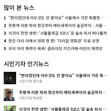
많이 본 뉴스
1
"편의점인데 아무것도 안 팔아요" 서울에서 가장 특별한 편의점의 정체
2
주황색 리본 따라 한강부터 메타세쿼이아 숲길까지…서울둘레길 15코스
3
이것이 천연 냉방! '서울둘레길 9코스'로 숲속 피서 떠나볼까
4
한강 다리 아래서 영화 한 편! '다리밑 영화관' 무료 상영
5
우리 아이 체력이 쑥쑥! 클라이밍 키즈카페·어린이 체력장
시민기자 인기뉴스
"편의점인데 아무것도 안 팔아요" 서울에서 가장 특별
한 편의점의 정체
시민기자 권기윤
주황색 리본 따라 한강부터 메타세쿼이아 숲길까지…
서울둘레길 15코스
시민기자 박상현
이것이 천연 냉방! '서울둘레길 9코스'로 숲속 피서 떠