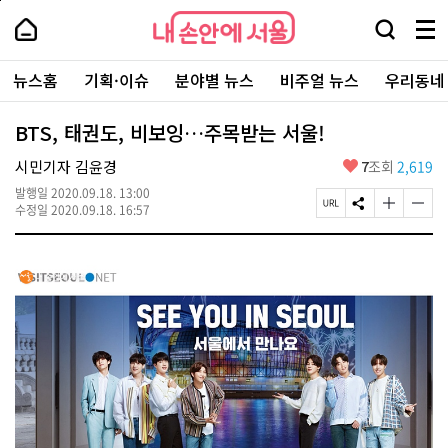
본
페
내
문
이
내
손
검
메
바
지
손
안
색
뉴
로
상
안
주
에
창
전
가
단
에
뉴스홈
기획·이슈
분야별 뉴스
비주얼 뉴스
우리동네
요
서
열
체
기
으
서
서
울
기
보
로
울
비
기
이
-
BTS, 태권도, 비보잉…주목받는 서울!
스
동
서
바
울
좋
시민기자 김윤경
7
조회
2,619
로
시
아
가
대
발행일
2020.09.18. 13:00
요
기
페
S
글
글
표
수정일
2020.09.18. 16:57
이
N
자
자
소
지
S
크
크
통
U
공
기
기
포
R
유
크
작
털
L
하
게
게
복
기
변
변
사
경
경
하
하
기
기