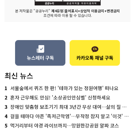
본 저작물은 "공공누리"
제4유형:출처표시+상업적 이용금지+변경금지
조건에 따라 이용 할 수 있습니다.
최신 뉴스
1
서울숲에서 퀴즈 한 판! '테마가 있는 정원여행' 떠나요
2
혼자 근무해도 안심! '소상공인안심벨' 신청하세요
3
장애인 맞춤형 보조기기 최대 3년간 무상 대여…삶의 질 높인다
4
걸을 때마다 아픈 '족저근막염'…무작정 참지 말고 '이것' 해보세요!
5
먹거리부터 야경 라이브까지…망원한강공원 알짜 코스