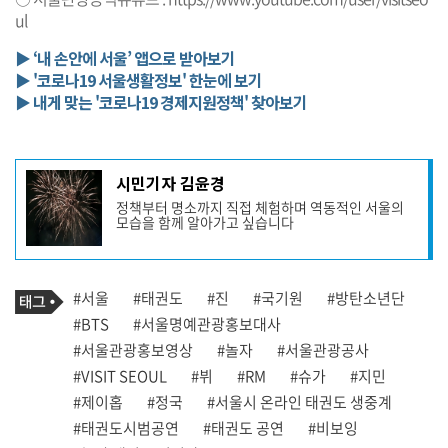
ul
▶ ‘내 손안에 서울’ 앱으로 받아보기
▶ '코로나19 서울생활정보' 한눈에 보기
▶ 내게 맞는 '코로나19 경제지원정책' 찾아보기
기
시민기자 김윤경
사
정책부터 명소까지 직접 체험하며 역동적인 서울의
작
모습을 함께 알아가고 싶습니다
성
자
프
로
기
필
태
#서울
#태권도
#진
#국기원
#방탄소년단
사
그
관
#BTS
#서울명예관광홍보대사
련
#서울관광홍보영상
#놀자
#서울관광공사
태
그
#VISIT SEOUL
#뷔
#RM
#슈가
#지민
#제이홉
#정국
#서울시 온라인 태권도 생중계
#태권도시범공연
#태권도 공연
#비보잉