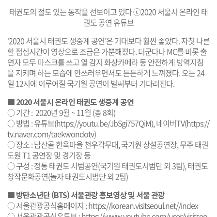
태권도의 절도 있는 동작을 선보이고 있다 ⓒ2020 서울시 온라인 태
권도 공연 유튜브
‘2020 서울시 태권도 생중계 공연’은 기대보다 훨씬 좋았다. 자칫 나른
할 점심시간이 영상으로 조금은 가뿐해졌다. 더군다나 MC를 비롯 출
연자 모두 마스크를 쓰고 열 감지 화상카메라 등 안전하게 방역지침
을 지키며 하는 모습에 안쓰러우면서도 든든하게 느껴졌다. 오는 24
일 12시에 이루어질 국기원 공연이 벌써부터 기다려진다.
■ 2020 서울시 온라인 태권도 생중계 공연
○ 기간 : 2020년 9월 ~ 11월 (총 8회)
○ 방법 : 유튜브(
https://youtu.be/JbSgi757QiM
), 네이버TV(
https://
tv.naver.com/taekwondotv
)
○ 장소 : 남산골 한옥마을 천우각무대, 국기원 상설공연장, 무주 태권
도원 T1 공연장 및 경기장 등
○ 구성 : 정통 태권도 시범공연(국기원 태권도시범단 외 3팀), 태권도
창작문화공연(놀자 태권도시범단 외 2팀)
■ 방탄소년단 (BTS) 서울관광 홍보영상 및 서울 관광
○ 서울관광공식홈페이지 :
https://korean.visitseoul.net//index
○ 서울관광공식유튜브 :
https://www.youtube.com/user/visitseo