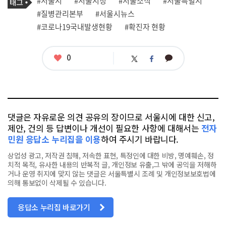
태
#서울시
#서울시청
#서울소식
#서울특별시
사
그
관
#질병관리본부
#서울시뉴스
련
#코로나19국내발생현황
#확진자 현황
태
그
좋
0
카
트
페
아
카
위
이
요
오
터
스
톡
북
댓글은 자유로운 의견 공유의 장이므로 서울시에 대한 신고,
제안, 건의 등 답변이나 개선이 필요한 사항에 대해서는
전자
민원 응답소 누리집을 이용
하여 주시기 바랍니다.
상업성 광고, 저작권 침해, 저속한 표현, 특정인에 대한 비방, 명예훼손, 정
치적 목적, 유사한 내용의 반복적 글, 개인정보 유출,그 밖에 공익을 저해하
거나 운영 취지에 맞지 않는 댓글은 서울특별시 조례 및 개인정보보호법에
의해 통보없이 삭제될 수 있습니다.
응답소 누리집 바로가기