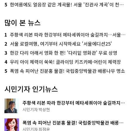
5
한여름에도 얼음장 같은 계곡물! 서울 '진관사 계곡'이 천국이네~
많이 본 뉴스
1
주황색 리본 따라 한강부터 메타세쿼이아 숲길까지…서울둘레길 15코스
2
서울 로컬여행, 여기부터 시작하세요 '서울에디션25'
3
한강 다리 아래서 영화 한 편! '다리밑 영화관' 무료 상영
4
우리 아이 체력이 쑥쑥! 클라이밍 키즈카페·어린이 체력장
5
폭염 속 피어난 진분홍 물결! 국립중앙박물관 배롱나무 명소
시민기자 인기뉴스
주황색 리본 따라 한강부터 메타세쿼이아 숲길까지…
서울둘레길 15코스
시민기자 박상현
폭염 속 피어난 진분홍 물결! 국립중앙박물관 배롱나
무 명소
시민기자 최정윤