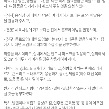
의료기관 방문, 생필품 구매, 출·퇴근 외에, 불요불급한 외출·모임·행
사·여행 등은 연기하거나 취소해 주실 것을 요청 하였다.
- (식사) 음식점·카페에서 방문하여 식사하기 보다는 포장·배달음식
을 활용해 주시고,
- (운동) 체육시설에 가기보다는 집에서 홈트레이닝을 권장하며,
- (친구·동료모임) 대면 모임보다는 PC나 휴대폰을 활용하여 각자 집
에서 비대면 모임으로 대체해 주실 것을 당부하였다.
외출을 하시더라도, 실내에서는 반드시 마스크를 착용하고, 실외에서
도 2m 거리두기가 어려운 경우 착용하여야 하며,
사람 간 2m(최소 1m)이상 거리를 두고, 침방울이 튀는 행위(소리지
르기, 큰소리로 노래부르기, 응원하기 등), 신체접촉(악수 대신 목례
로, 포옹 등)은 하지 말아 주시고,
환기가 안 되고 사람이 많은 밀집·밀폐·밀접한 장소는 가지 말아 주
실 것을 당부하였다.
특히, 발열이나 호흡기 증상(기침, 인후통, 근육통 등) 등 몸이 아프면
외출·출근·등교하지 말아 주실 것을 요청하였다.