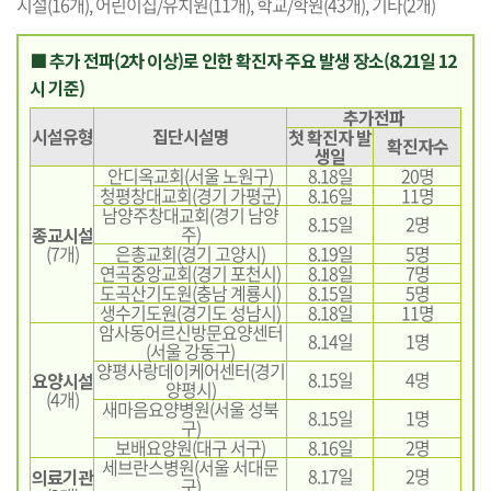
시설(16개), 어린이집/유치원(11개), 학교/학원(43개), 기타(2개)
■ 추가 전파(2차 이상)로 인한 확진자 주요 발생 장소(8.21일 12
시 기준)
추가전파
시설유형
집단시설명
첫 확진자 발
확진자수
생일
안디옥교회(서울 노원구)
8.18일
20명
청평창대교회(경기 가평군)
8.16일
11명
남양주창대교회(경기 남양
8.15일
2명
주)
종교시설
(7개)
은총교회(경기 고양시)
8.19일
5명
연곡중앙교회(경기 포천시)
8.18일
7명
도곡산기도원(충남 계룡시)
8.15일
5명
생수기도원(경기도 성남시)
8.18일
11명
암사동어르신방문요양센터
8.14일
1명
(서울 강동구)
양평사랑데이케어센터(경기
8.15일
4명
요양시설
양평시)
(4개)
새마음요양병원(서울 성북
8.15일
1명
구)
보배요양원(대구 서구)
8.16일
2명
세브란스병원(서울 서대문
8.17일
2명
의료기관
구)