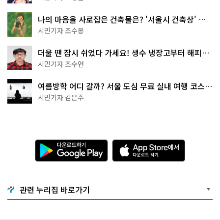
나의 마음을 사로잡은 건축물은? '서울시 건축상' 수
상작 공개!
시민기자 조수봉
더울 땐 잠시 쉬었다 가세요! 생수 냉장고부터 해피소
·무더위쉼터까지
시민기자 조수연
여름방학 어디 갈까? 서울 도심 무료 실내 여행 코스
추천
시민기자 김은주
다
A
운
p
로
p
드
S
하
t
기
o
관련 누리집 바로가기
G
r
o
e
o
에
g
서