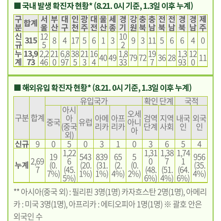
■ 국내 발생 확진자 현황* (8.21. 0시 기준, 1.3일 이후 누계)
구
서
부
대
인
광
대
울
세
경
강
충
충
전
전
경
경
제
합계
분
울
산
구
천
주
전
산
종
기
원
북
남
북
남
북
남
주
신
12
10
315
8
4
17
5
6
1
3
9
3
11
5
6
6
4
0
규
5
2
누
13,9
2,2
21
6,8
38
21
16
1,8
19
1,3
12
40
49
79
72
36
28
11
계
73
46
0
97
5
3
4
33
7
93
0
■ 해외유입 확진자 현황* (8.21. 0시 기준, 1.3일 이후 누계)
유입국가
확인 단계
국적
아시
오세
구분
합계
아
아메
아프
검역
지역
내국
외국
중국
유럽
아니
(중국
리카
리카
단계
사회
인
인
아
외)
신규
9
0
5
0
3
1
0
3
6
5
4
1,22
1,31
1,38
1,74
19
543
839
65
5
956
2,69
6
0
7
1
누계
(0.
(20.
(31.
(2.
(0.
(35.
7
(45.
(48.
(51.
(64.
7%)
1%)
1%)
4%)
2%)
4%)
5%)
6%)
4%)
6%)
** 아시아(중국 외) : 필리핀 3명(1명) 카자흐스탄 2명(1명), 아메리
카 : 미국 3명(1명), 아프리카 : 에티오피아 1명(1명) ※ 괄호 안은
외국인 수