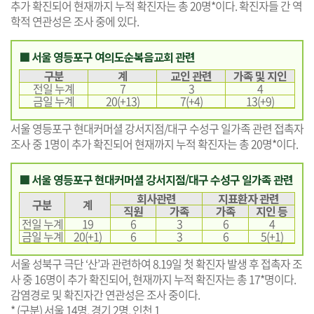
추가 확진되어 현재까지 누적 확진자는 총 20명*이다. 확진자들 간 역
학적 연관성은 조사 중에 있다.
■ 서울 영등포구 여의도순복음교회 관련
구분
계
교인 관련
가족 및 지인
전일 누계
7
3
4
금일 누계
20(+13)
7(+4)
13(+9)
서울 영등포구 현대커머셜 강서지점/대구 수성구 일가족 관련 접촉자
조사 중 1명이 추가 확진되어 현재까지 누적 확진자는 총 20명*이다.
■ 서울 영등포구 현대커머셜 강서지점/대구 수성구 일가족 관련
회사관련
지표환자 관련
구분
계
직원
가족
가족
지인 등
전일 누계
19
6
3
6
4
금일 누계
20(+1)
6
3
6
5(+1)
서울 성북구 극단 ‘산’과 관련하여 8.19일 첫 확진자 발생 후 접촉자 조
사 중 16명이 추가 확진되어, 현재까지 누적 확진자는 총 17*명이다.
감염경로 및 확진자간 연관성은 조사 중이다.
* (구분) 서울 14명, 경기 2명, 인천 1