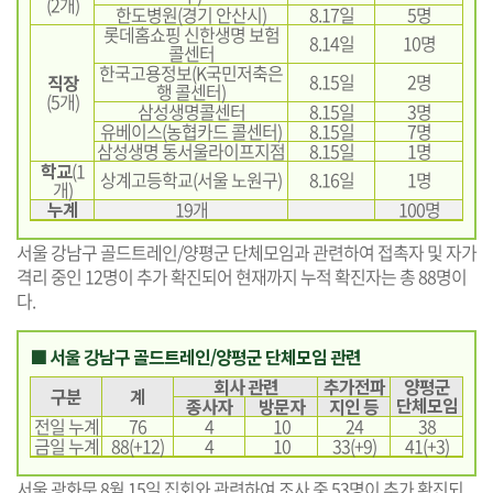
(2개)
한도병원(경기 안산시)
8.17일
5명
롯데홈쇼핑 신한생명 보험
8.14일
10명
콜센터
한국고용정보(K국민저축은
8.15일
2명
직장
행 콜센터)
(5개)
삼성생명콜센터
8.15일
3명
유베이스(농협카드 콜센터)
8.15일
7명
삼성생명 동서울라이프지점
8.15일
1명
학교
(1
상계고등학교(서울 노원구)
8.16일
1명
개)
누계
19개
100명
서울 강남구 골드트레인/양평군 단체모임과 관련하여 접촉자 및 자가
격리 중인 12명이 추가 확진되어 현재까지 누적 확진자는 총 88명이
다.
■ 서울 강남구 골드트레인/양평군 단체모임 관련
회사 관련
추가전파
양평군
구분
계
단체모임
종사자
방문자
지인 등
전일 누계
76
4
10
24
38
금일 누계
88(+12)
4
10
33(+9)
41(+3)
서울 광화문 8월 15일 집회와 관련하여 조사 중 53명이 추가 확진되