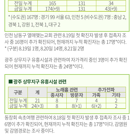
전일 누계
165
131
34
금일 누계
174(+9)
131
43(+9)
* (수도권) 167명 : 경기 99 서울 63, 인천 5 (비수도권) 7명 : 충남 2,
경북 1, 강원 1, 전북 1, 대구 2
인천 남동구 열매맺는교회 관련 8.19일 첫 확진자 발생 후 접촉자 조
사 중 16명이 추가 확진되어, 현재까지 누적 확진자는 총 17명*이다.
* (구분) 8.19일 1명, 8.20일 14명, 8.21일 2명
광주 상무지구 유흥시설과 관련하여 자가격리 중인 3명이 추가 확진
되어 현재까지 누적 확진자는 총 24명*이다.
■ 광주 상무지구 유흥시설 관련
노래홀 관련
추가전파
구분
계
종사자
방문자
가족
기타
전일 누계
21
8
7
4
2
금일 누계
24(+3)
8
8(+1)
6(+2)
2
동창회 속초여행 관련하여 8.18일 첫 확진자 발생 후 접촉자 조사 중 1
6명이 추가 확진되어, 현재까지 누적 확진자는 총 17명*이다. 감염원
및 감염경로는 조사 중이다.