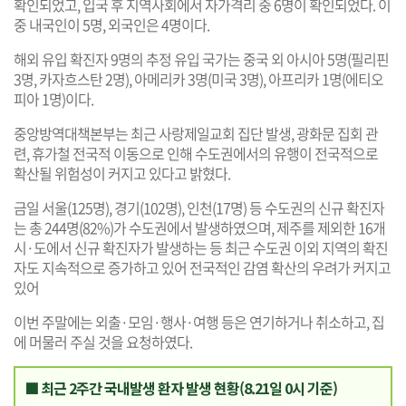
확인되었고, 입국 후 지역사회에서 자가격리 중 6명이 확인되었다. 이
중 내국인이 5명, 외국인은 4명이다.
해외 유입 확진자 9명의 추정 유입 국가는 중국 외 아시아 5명(필리핀
3명, 카자흐스탄 2명), 아메리카 3명(미국 3명), 아프리카 1명(에티오
피아 1명)이다.
중앙방역대책본부는 최근 사랑제일교회 집단 발생, 광화문 집회 관
련, 휴가철 전국적 이동으로 인해 수도권에서의 유행이 전국적으로
확산될 위험성이 커지고 있다고 밝혔다.
금일 서울(125명), 경기(102명), 인천(17명) 등 수도권의 신규 확진자
는 총 244명(82%)가 수도권에서 발생하였으며, 제주를 제외한 16개
시·도에서 신규 확진자가 발생하는 등 최근 수도권 이외 지역의 확진
자도 지속적으로 증가하고 있어 전국적인 감염 확산의 우려가 커지고
있어
이번 주말에는 외출·모임·행사·여행 등은 연기하거나 취소하고, 집
에 머물러 주실 것을 요청하였다.
■ 최근 2주간 국내발생 환자 발생 현황(8.21일 0시 기준)