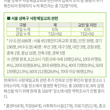
서울 성북구 사랑제일교회와 관련하여 접촉자 조사 중 56명이 추가
확진되어 현재까지 누적 확진자는 총 732명*이며,
■ 서울 성북구 사랑제일교회 관련
구분
계
교인 및 지인
전일 누계
676
676
금일 누계
732(+56)
732(+56)
* (수도권) 686명 : 서울 451명(안디옥교회 포함), 인천 39명, 경기
196명, (비수도권) 46명 : 부산 3명, 대구 5명, 대전 3명, 강원 8명,
충북 1명, 충남 16명, 전북 5명, 경북 5명
※ (연령 분포, 8.21.0시 기준) 0세~9세 19명(2.6%), 10대 47명(6.
4%), 20대 65명(8.8%), 30대 69명(9.3%), 40대 73명(9.9%), 50대
159명(21.5%), 60대 211명(28.6%), 70대 이상 96명(13%)
현재까지 사랑제일교회 관련 추가 전파로 인한 확진자 발생 장소는 1
9개소이며, 이들 장소에서 발생한 확진자는 총 100명으로, N차 감염
확산을 막기 위해 현재 총 168개* 장소에 대한 역학조사가 진행 중이
다.
* 콜센터(4개), 직장(64개), 사회복지시설(17개), 의료기관(11개), 종교