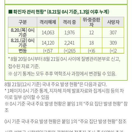
■ 확진자 관리 현황* (8.21일 0시 기준, 1.3일 이후 누계)
위·중증환
구분
격리해제
격리 중
사망자
자
8.20.(목) 0시
14,063
1,976
12
307
기준
8.21.(금) 0시
14,120
2,241
18
309
기준
변동
(+)57
(+)265
(+)6
(+)2
* 8월 20일 0시부터 8월 21일 0시 사이에 질병관리본부로 신고,
접수된 자료 기준.
※ 상기 통계는 모두 추후 역학조사 과정에서 변경될 수 있음.
8월 21일(12시 기준) 국내 주요 발생 현황*은 다음과 같다.
* 1페이지 0시 기준 통계, 지자체 자체 발표자료와 집계시점 등의 차
이로 일부 상이할 수 있음
※ 0시 기준 국내 주요 발생 현황은 붙임 1의 “주요 집단 발생 현황” 참
조
0시 기준 국내 주요 발생 현황은 붙임 1의 “주요 집단 발생 현황” 참조