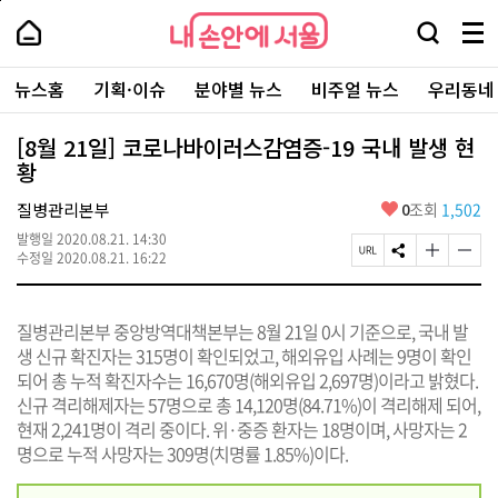
본
페
내
문
이
내
손
검
메
바
지
손
안
색
뉴
로
상
안
주
에
창
전
가
단
에
뉴스홈
기획·이슈
분야별 뉴스
비주얼 뉴스
우리동네
요
서
열
체
기
으
서
서
울
기
보
로
울
비
기
이
-
[8월 21일] 코로나바이러스감염증-19 국내 발생 현
스
동
서
황
바
울
로
시
가
좋
질병관리본부
0
조회
1,502
대
기
아
표
발행일
2020.08.21. 14:30
요
소
페
S
글
글
수정일
2020.08.21. 16:22
통
이
N
자
자
포
지
S
크
크
털
U
공
기
기
질병관리본부 중앙방역대책본부는 8월 21일 0시 기준으로, 국내 발
R
유
크
작
L
하
게
게
생 신규 확진자는 315명이 확인되었고, 해외유입 사례는 9명이 확인
복
기
변
변
되어 총 누적 확진자수는 16,670명(해외유입 2,697명)이라고 밝혔다.
사
경
경
신규 격리해제자는 57명으로 총 14,120명(84.71%)이 격리해제 되어,
하
하
기
기
현재 2,241명이 격리 중이다. 위·중증 환자는 18명이며, 사망자는 2
명으로 누적 사망자는 309명(치명률 1.85%)이다.