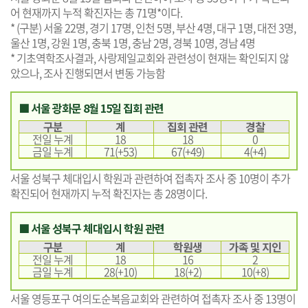
어 현재까지 누적 확진자는 총 71명*이다.
* (구분) 서울 22명, 경기 17명, 인천 5명, 부산 4명, 대구 1명, 대전 3명,
울산 1명, 강원 1명, 충북 1명, 충남 2명, 경북 10명, 경남 4명
* 기초역학조사결과, 사랑제일교회와 관련성이 현재는 확인되지 않
았으나, 조사 진행되면서 변동 가능함
■ 서울 광화문 8월 15일 집회 관련
구분
계
집회 관련
경찰
전일 누계
18
18
0
금일 누계
71(+53)
67(+49)
4(+4)
서울 성북구 체대입시 학원과 관련하여 접촉자 조사 중 10명이 추가
확진되어 현재까지 누적 확진자는 총 28명이다.
■ 서울 성북구 체대입시 학원 관련
구분
계
학원생
가족 및 지인
전일 누계
18
16
2
금일 누계
28(+10)
18(+2)
10(+8)
서울 영등포구 여의도순복음교회와 관련하여 접촉자 조사 중 13명이