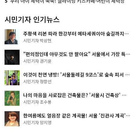
5
우리 아이 체력이 쑥쑥! 클라이밍 키즈카페·어린이 체력장
시민기자 인기뉴스
주황색 리본 따라 한강부터 메타세쿼이아 숲길까지…
서울둘레길 15코스
시민기자 박상현
"편의점인데 아무것도 안 팔아요" 서울에서 가장 특별
한 편의점의 정체
시민기자 권기윤
이것이 천연 냉방! '서울둘레길 9코스'로 숲속 피서 떠
나볼까
시민기자 정향선
나의 마음을 사로잡은 건축물은? '서울시 건축상' 수
상작 공개!
시민기자 조수봉
한여름에도 얼음장 같은 계곡물! 서울 '진관사 계곡'이
천국이네~
시민기자 양지영