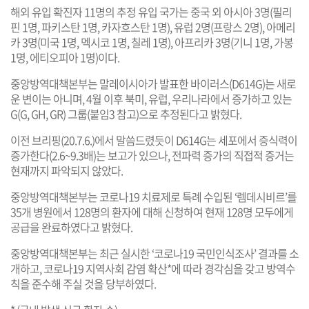
해외 유입 확진자 11명의 추정 유입 국가는 중국 외 아시아 3명(필리
핀 1명, 파키스탄 1명, 카자흐스탄 1명), 유럽 2명(프랑스 2명), 아메리
카 3명(미국 1명, 멕시코 1명, 칠레 1명), 아프리카 3명(기니 1명, 가봉
1명, 에티오피아 1명)이다.
중앙방역대책본부는 말레이시아가 발표한 바이러스(D614G)는 새로
운 변이는 아니며, 4월 이후 북미, 유럽, 우리나라에서 증가하고 있는
G(G, GH, GR) 그룹(붙임3 참고)으로 추정된다고 밝혔다.
이전 브리핑(20.7.6.)에서 말씀드렸듯이 D614G는 세포에서 증식력이
증가한다(2.6~9.3배)는 보고가 있으나, 전파력 증가의 직접적 증거는
현재까지 파악되지 않았다.
중앙방역대책본부는 코로나19 치료제로 특례 수입된 ‘렘데시비르’를
35개 병원에서 128명의 환자에 대해 신청하여 현재 128명 모두에게
공급을 완료하였다고 밝혔다.
중앙방역대책본부는 최근 실시한 ‘코로나19 국민인식조사’ 결과를 소
개하고, 코로나19 지역사회 감염 확산*에 따라 경각심을 갖고 방역수
칙을 준수해 주실 것을 당부하였다.