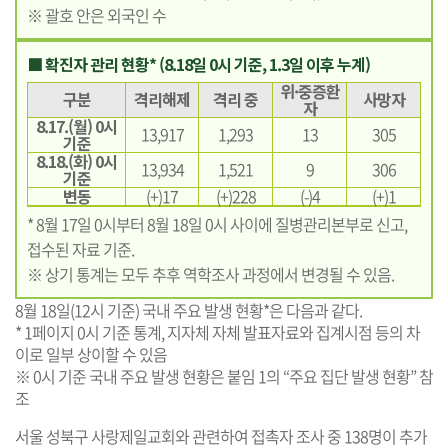
※ 괄호 안은 외국인 수
■ 확진자 관리 현황* (8.18일 0시 기준, 1.3일 이후 누계)
위·중증환
구분
격리해제
격리 중
사망자
자
8.17.(월) 0시
13,917
1,293
13
305
기준
8.18.(화) 0시
13,934
1,521
9
306
기준
변동
(+)17
(+)228
(-)4
(+)1
* 8월 17일 0시부터 8월 18일 0시 사이에 질병관리본부로 신고,
접수된 자료 기준.
※ 상기 통계는 모두 추후 역학조사 과정에서 변경될 수 있음.
8월 18일(12시 기준) 국내 주요 발생 현황*은 다음과 같다.
* 1페이지 0시 기준 통계, 지자체 자체 발표자료와 집계시점 등의 차
이로 일부 상이할 수 있음
※ 0시 기준 국내 주요 발생 현황은 붙임 1의 “주요 집단 발생 현황” 참
조
서울 성북구 사랑제일교회와 관련하여 접촉자 조사 중 138명이 추가