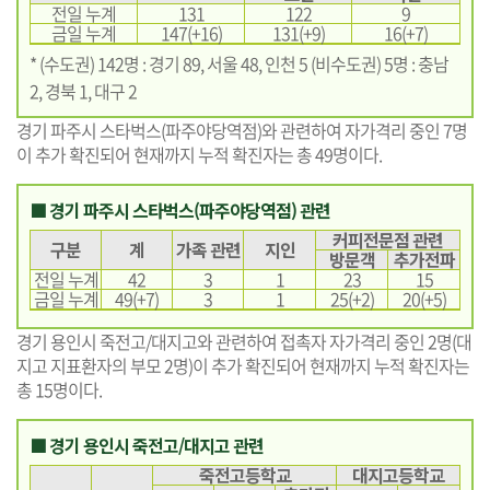
전일 누계
131
122
9
금일 누계
147(+16)
131(+9)
16(+7)
* (수도권) 142명 : 경기 89, 서울 48, 인천 5 (비수도권) 5명 : 충남
2, 경북 1, 대구 2
경기 파주시 스타벅스(파주야당역점)와 관련하여 자가격리 중인 7명
이 추가 확진되어 현재까지 누적 확진자는 총 49명이다.
■ 경기 파주시 스타벅스(파주야당역점) 관련
커피전문점 관련
구분
계
가족 관련
지인
방문객
추가전파
전일 누계
42
3
1
23
15
금일 누계
49(+7)
3
1
25(+2)
20(+5)
경기 용인시 죽전고/대지고와 관련하여 접촉자 자가격리 중인 2명(대
지고 지표환자의 부모 2명)이 추가 확진되어 현재까지 누적 확진자는
총 15명이다.
■ 경기 용인시 죽전고/대지고 관련
죽전고등학교
대지고등학교