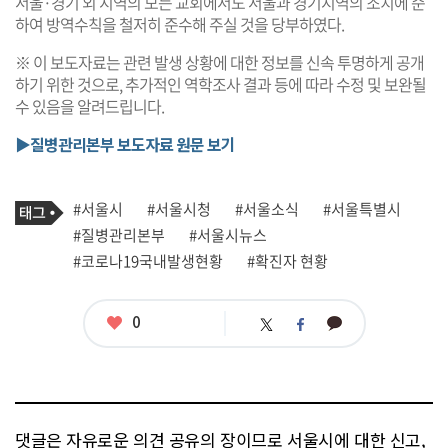
서울·경기 외 지역의 모든 교회에서도 서울과 경기지역의 조치에 준
하여 방역수칙을 철저히 준수해 주실 것을 당부하였다.
※ 이 보도자료는 관련 발생 상황에 대한 정보를 신속 투명하게 공개
하기 위한 것으로, 추가적인 역학조사 결과 등에 따라 수정 및 보완될
수 있음을 알려드립니다.
▶질병관리본부 보도자료 원문 보기
기
태
#서울시
#서울시청
#서울소식
#서울특별시
사
그
관
#질병관리본부
#서울시뉴스
련
#코로나19국내발생현황
#확진자 현황
태
그
좋
0
카
트
페
아
카
위
이
요
오
터
스
톡
북
댓글은 자유로운 의견 공유의 장이므로 서울시에 대한 신고,