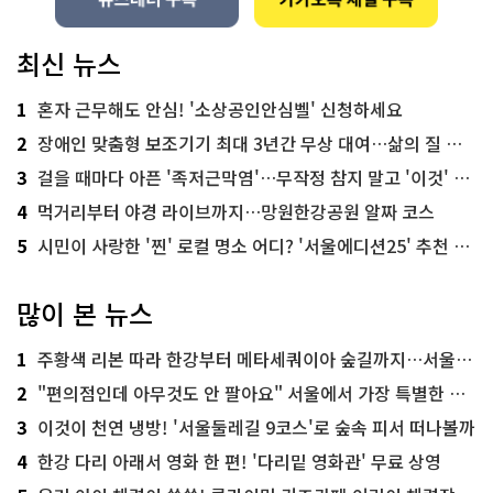
최신 뉴스
1
혼자 근무해도 안심! '소상공인안심벨' 신청하세요
2
장애인 맞춤형 보조기기 최대 3년간 무상 대여…삶의 질 높인다
3
걸을 때마다 아픈 '족저근막염'…무작정 참지 말고 '이것' 해보세요!
4
먹거리부터 야경 라이브까지…망원한강공원 알짜 코스
5
시민이 사랑한 '찐' 로컬 명소 어디? '서울에디션25' 추천 코스
많이 본 뉴스
1
주황색 리본 따라 한강부터 메타세쿼이아 숲길까지…서울둘레길 15코스
2
"편의점인데 아무것도 안 팔아요" 서울에서 가장 특별한 편의점의 정체
3
이것이 천연 냉방! '서울둘레길 9코스'로 숲속 피서 떠나볼까
4
한강 다리 아래서 영화 한 편! '다리밑 영화관' 무료 상영