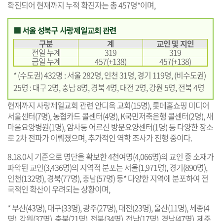
확진되어 현재까지 누적 확진자는 총 457명*이며,
■ 서울 성북구 사랑제일교회 관련
구분
계
교인 및 지인
전일 누계
319
319
금일 누계
457(+138)
457(+138)
* (수도권) 432명 : 서울 282명, 인천 31명, 경기 119명, (비수도권)
25명 : 대구 2명, 충남 8명, 경북 4명, 대전 2명, 강원 5명, 전북 4명
현재까지 사랑제일교회 관련 안디옥 교회(15명), 롯데홈쇼핑 미디어
서울센터(7명), 농협카드 콜센터(4명), K국민저축은행 콜센터(2명), 새
마음요양병원(1명), 암사동 어르신 방문요양센터(1명) 등 다양한 장소
로 2차 전파가 이뤄졌으며, 추가적인 역학 조사가 진행 중이다.
8.18.0시 기준으로 명단을 확보한 4천여명(4,066명)의 교인 중 소재가
파악된 교인(3,436명)의 지역적 분포는 서울(1,971명), 경기(890명),
인천(132명), 경북(77명), 충남(57명) 등* 다양한 지역에 분포하여 전
국적인 확산이 우려되는 상황이며,
* 부산(43명), 대구(33명), 광주(27명), 대전(23명), 울산(11명), 세종(4
명), 강원(37명), 충북(21명), 전북(34명), 전남(17명), 경남(47명), 제주