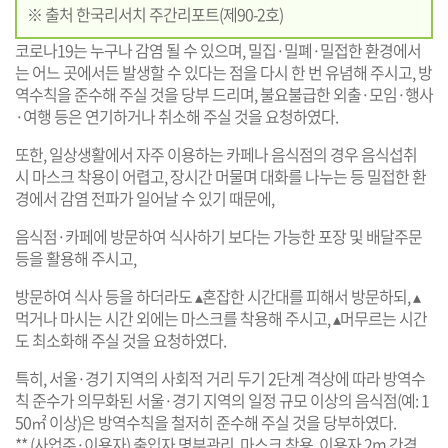
※ 출처 한국리서치 주간리포트(제90-2호)
코로나19는 누구나 감염 될 수 있으며, 밀집·밀폐·밀접한 환경에서
는 어느 곳에서든 발생할 수 있다는 점을 다시 한 번 유념해 주시고, 방
역수칙을 준수해 주실 것을 당부 드리며, 불요불급한 외출·모임·행사
·여행 등은 연기하거나 취소해 주실 것을 요청하였다.
또한, 일상생활에서 자주 이용하는 카페나 음식점의 경우 음식섭취
시 마스크 착용이 어렵고, 장시간 머물며 대화를 나누는 등 밀접한 환
경에서 감염 전파가 일어날 수 있기 때문에,
음식점·카페에 방문하여 식사하기 보다는 가능한 포장 및 배달주문
등을 활용해 주시고,
방문하여 식사 등을 하더라도 ▴혼잡한 시간대를 피해서 방문하되, ▴
먹거나 마시는 시간 외에는 마스크를 착용해 주시고, ▴머무르는 시간
도 최소화해 주실 것을 요청하였다.
특히, 서울·경기 지역의 사회적 거리 두기 2단계 격상에 따라 방역수
칙 준수가 의무화된 서울·경기 지역의 일정 규모 이상의 음식점(예: 1
50㎡ 이상)은 방역수칙을 철저히 준수해 주실 것을 당부하였다.
** (사업주·이용자) 출입자 명부관리, 마스크 착용, 이용자 2m 간격