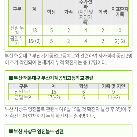
추가전
파
구분
계
지표환자
학생
가족
(지인 및
학생
가족
지인가
족)
전일 누
13
5
2
4
2
0
계
금일 누
15(+2)
5
2
4
2
2(+2)
계
부산 해운대구 부산기계공업고등학교와 관련하여 자가격리 중인 2명
이 추가 확진되어 현재까지 누적 확진자는 총 17명이다.
■ 부산 해운대구 부산기계공업고등학교 관련
구분
계
학생
가족 및 지인
전일 누계
15
6
9
금일 누계
17(+2)
6
11(+2)
부산 사상구 영진볼트 관련하여 8월 15일 첫 확진자 발생 후 3명이 추
가 확진되어 현재까지 누적 확진자는 총 4명이다.
■ 부산 사상구 영진볼트 관련