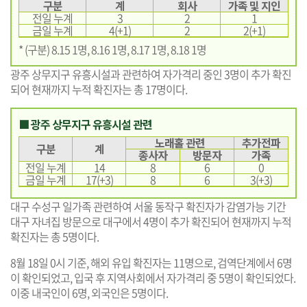
구분
계
회사
가족 및 지인
전일 누계
3
2
1
금일 누계
4(+1)
2
2(+1)
* (구분) 8.15 1명, 8.16 1명, 8.17 1명, 8.18 1명
광주 상무지구 유흥시설과 관련하여 자가격리 중인 3명이 추가 확진
되어 현재까지 누적 확진자는 총 17명이다.
■ 광주 상무지구 유흥시설 관련
노래홀 관련
추가전파
구분
계
종사자
방문자
가족
전일 누계
14
8
6
0
금일 누계
17(+3)
8
6
3(+3)
대구 수성구 일가족 관련하여 서울 동작구 확진자가 감염가능 기간
대구 자녀집 방문으로 대구에서 4명이 추가 확진되어 현재까지 누적
확진자는 총 5명이다.
8월 18일 0시 기준, 해외 유입 확진자는 11명으로, 검역단계에서 6명
이 확인되었고, 입국 후 지역사회에서 자가격리 중 5명이 확인되었다.
이중 내국인이 6명, 외국인은 5명이다.