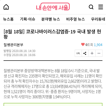
본
페
내
문
이
내
손
검
메
바
지
손
안
색
뉴
로
상
안
주
에
창
전
가
단
에
뉴스홈
기획·이슈
분야별 뉴스
비주얼 뉴스
우리동네
요
서
열
체
기
으
서
서
울
기
보
로
울
비
기
이
-
[8월 18일] 코로나바이러스감염증-19 국내 발생 현
스
동
서
황
바
울
로
시
가
좋
질병관리본부
0
조회
1,904
대
기
아
표
발행일
2020.08.18. 14:30
요
소
페
S
글
글
수정일
2020.08.18. 16:06
통
이
N
자
자
포
지
S
크
크
털
U
공
기
기
질병관리본부 중앙방역대책본부는 8월 18일 0시 기준으로, 국내 발
R
유
크
작
L
하
게
게
생 신규 확진자는 235명이 확인되었고, 해외유입 사례는 11명이 확인
복
기
변
변
되어 총 누적 확진자수는 15,761명(해외유입 2,662명)이라고 밝혔다.
사
경
경
신규 격리해제자는 17명으로 총 13,934명(88.41%)이 격리해제 되어,
하
하
기
기
현재 1,521명이 격리 중이다. 위·중증 환자는 9명이며, 사망자는 1명
으로 누적 사망자는 306명(치명률 1.94%)이다.