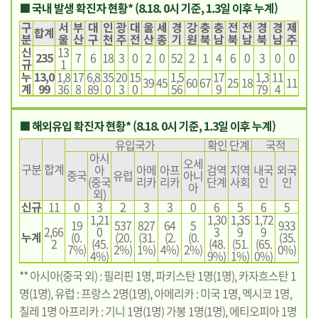
■ 국내 발생 확진자 현황* (8.18. 0시 기준, 1.3일 이후 누계)
구
서
부
대
인
광
대
울
세
경
강
충
충
전
전
경
경
제
합계
분
울
산
구
천
주
전
산
종
기
원
북
남
북
남
북
남
주
신
13
235
7
6
18
3
0
2
0
52
2
1
4
6
0
3
0
0
규
1
누
13,0
1,8
17
6,8
35
20
15
1,5
17
1,3
11
39
45
60
67
25
18
11
계
99
36
8
89
0
3
0
56
9
79
4
■ 해외유입 확진자 현황* (8.18. 0시 기준, 1.3일 이후 누계)
유입국가
확인 단계
국적
아시
오세
구분
합계
아
아메
아프
검역
지역
내국
외국
중국
유럽
아니
(중국
리카
리카
단계
사회
인
인
아
외)
신규
11
0
3
2
3
3
0
6
5
6
5
1,21
1,30
1,35
1,72
19
537
827
64
5
933
2,66
0
3
9
9
누계
(0.
(20.
(31.
(2.
(0.
(35.
2
(45.
(48.
(51.
(65.
7%)
2%)
1%)
4%)
2%)
0%)
4%)
9%)
1%)
0%)
** 아시아(중국 외) : 필리핀 1명, 파키스탄 1명(1명), 카자흐스탄 1
명(1명), 유럽 : 프랑스 2명(1명), 아메리카 : 미국 1명, 멕시코 1명,
칠레 1명 아프리카 : 기니 1명(1명) 가봉 1명(1명), 에티오피아 1명