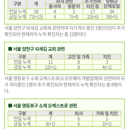
회사 관련
추가전파
양평군
구분
계
단체모임
종사자
방문자
지인 등
전일 누계
58
4
3
17
34
금일 누계
73(+15)
4
7(+4)
23(+6)
39(+5)
서울 양천구 되새김 교회와 관련하여 자가격리 중인 1명(지인)이 추가
확진되어 현재까지 누적 확진자는 총 12명이다.
■ 서울 양천구 되새김 교회 관련
구분
계
교인 및 가족
지인
전일 누계
11
8
3
금일 누계
12(+1)
8
4(+1)
서울 영등포구 소재 오케스트로(소프트웨어 개발업체)와 관련하여 자
가 격리중인 1명이 추가 확진되어 현재까지 누적 확진자는 총 8명이
다.
■ 서울 영등포구 소재 오케스트로 관련
구분
계
회사
가족 및 지인
전일 누계
7
6
1
금일 누계
8(+1)
6
2(+1)