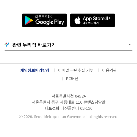
다
A
운
p
로
p
드
S
하
t
기
o
관련 누리집 바로가기
G
r
o
e
o
에
g
서
l
다
개인정보처리방침
이메일 무단수집 거부
이용약관
e
운
P
로
PC버전
l
드
a
하
y
기
서울특별시청 04524
서울특별시 중구 세종대로 110 콘텐츠담당관
대표전화
다산콜센터
02-120
ⓒ
2020. Seoul Metropolitan Government all rights reserved.