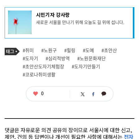
기
시민기자 강사랑
사
새로운 서울을 만나기 위해 오늘도 길 위에 섭니다.
작
성
자
프
로
기
필
태
#취미
#노원구
#힐링
#도예
#초안산
사
그
관
#도자기
#심리적방역
#노원문화재단
련
#초안산도자기체험장
#도자기만들기
태
그
#코로나취미생활
좋
0
카
트
페
아
카
위
이
요
오
터
스
톡
북
댓글은 자유로운 의견 공유의 장이므로 서울시에 대한 신고,
제안, 건의 등 답변이나 개선이 필요한 사항에 대해서는
전자