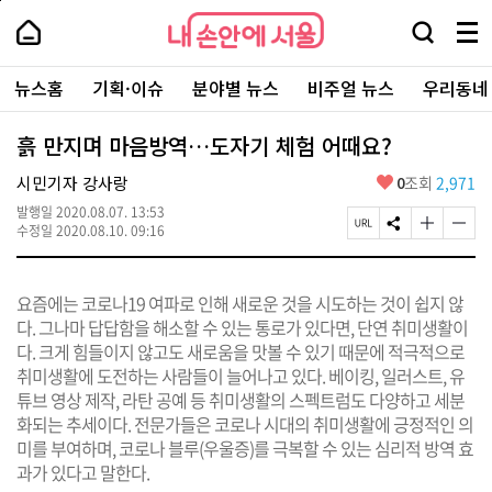
본
페
내
문
이
내
손
검
메
바
지
손
안
색
뉴
로
상
안
주
에
창
전
가
단
에
뉴스홈
기획·이슈
분야별 뉴스
비주얼 뉴스
우리동네
요
서
열
체
기
으
서
서
울
기
보
로
울
비
기
이
-
흙 만지며 마음방역…도자기 체험 어때요?
스
동
서
바
울
좋
시민기자 강사랑
0
조회
2,971
로
시
아
가
대
발행일
2020.08.07. 13:53
요
기
페
S
글
글
표
수정일
2020.08.10. 09:16
이
N
자
자
소
지
S
크
크
통
U
공
기
기
포
요즘에는 코로나19 여파로 인해 새로운 것을 시도하는 것이 쉽지 않
R
유
크
작
털
L
하
게
게
다. 그나마 답답함을 해소할 수 있는 통로가 있다면, 단연 취미생활이
복
기
변
변
다. 크게 힘들이지 않고도 새로움을 맛볼 수 있기 때문에 적극적으로
사
경
경
취미생활에 도전하는 사람들이 늘어나고 있다. 베이킹, 일러스트, 유
하
하
기
기
튜브 영상 제작, 라탄 공예 등 취미생활의 스펙트럼도 다양하고 세분
화되는 추세이다. 전문가들은 코로나 시대의 취미생활에 긍정적인 의
미를 부여하며, 코로나 블루(우울증)를 극복할 수 있는 심리적 방역 효
과가 있다고 말한다.