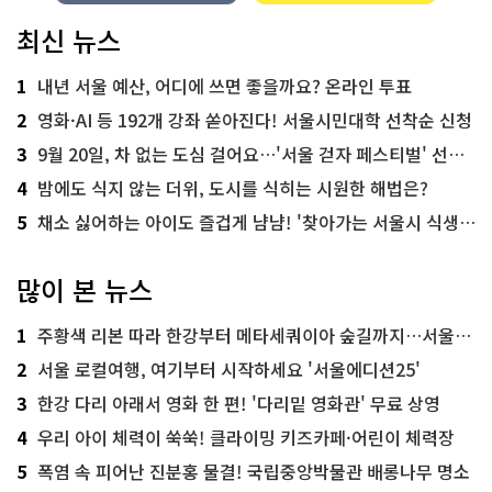
최신 뉴스
1
내년 서울 예산, 어디에 쓰면 좋을까요? 온라인 투표
2
영화·AI 등 192개 강좌 쏟아진다! 서울시민대학 선착순 신청
3
9월 20일, 차 없는 도심 걸어요…'서울 걷자 페스티벌' 선착순 5천명
4
밤에도 식지 않는 더위, 도시를 식히는 시원한 해법은?
5
채소 싫어하는 아이도 즐겁게 냠냠! '찾아가는 서울시 식생활 교육' 현장
많이 본 뉴스
1
주황색 리본 따라 한강부터 메타세쿼이아 숲길까지…서울둘레길 15코스
2
서울 로컬여행, 여기부터 시작하세요 '서울에디션25'
3
한강 다리 아래서 영화 한 편! '다리밑 영화관' 무료 상영
4
우리 아이 체력이 쑥쑥! 클라이밍 키즈카페·어린이 체력장
5
폭염 속 피어난 진분홍 물결! 국립중앙박물관 배롱나무 명소