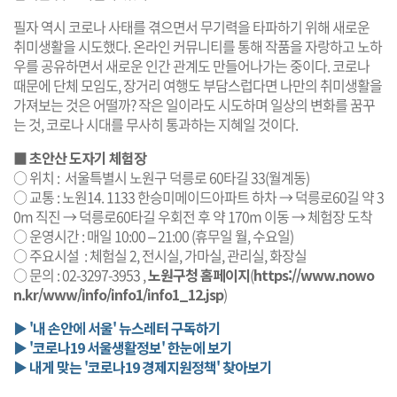
필자 역시 코로나 사태를 겪으면서 무기력을 타파하기 위해 새로운
취미생활을 시도했다. 온라인 커뮤니티를 통해 작품을 자랑하고 노하
우를 공유하면서 새로운 인간 관계도 만들어나가는 중이다. 코로나
때문에 단체 모임도, 장거리 여행도 부담스럽다면 나만의 취미생활을
가져보는 것은 어떨까? 작은 일이라도 시도하며 일상의 변화를 꿈꾸
는 것, 코로나 시대를 무사히 통과하는 지혜일 것이다.
■
초안산 도자기 체험장
○ 위치 : 서울특별시 노원구 덕릉로 60타길 33(월계동)
○ 교통 : 노원14. 1133 한승미메이드아파트 하차 → 덕릉로60길 약 3
0m 직진 → 덕릉로60타길 우회전 후 약 170m 이동 → 체험장 도착
○ 운영시간 : 매일 10:00 – 21:00 (휴무일 월, 수요일)
○ 주요시설 : 체험실 2, 전시실, 가마실, 관리실, 화장실
○ 문의 : 02-3297-3953 ,
노원구청 홈페이지
(
https://www.nowo
n.kr/www/info/info1/info1_12.jsp
)
▶ '내 손안에 서울' 뉴스레터 구독하기
▶ '코로나19 서울생활정보' 한눈에 보기
▶ 내게 맞는 '코로나19 경제지원정책' 찾아보기