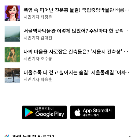
폭염 속 피어난 진분홍 물결! 국립중앙박물관 배롱나
무 명소
시민기자 최정윤
서울역사박물관 이렇게 많았어? 주말마다 한 곳씩 떠
나는 역사 산책
시민기자 김대진
나의 마음을 사로잡은 건축물은? '서울시 건축상' 수
상작 공개!
시민기자 조수봉
더울수록 더 걷고 싶어지는 숲길! 서울둘레길 '아차산
코스'
시민기자 백승훈
다
A
운
p
로
p
드
S
하
t
기
o
관련 누리집 바로가기