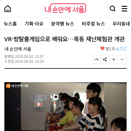
본
페
내
문
이
내
손
검
메
바
지
손
안
색
뉴
로
상
안
주
에
창
전
가
단
에
뉴스홈
기획·이슈
분야별 뉴스
비주얼 뉴스
우리동네
요
서
열
체
기
으
서
서
울
기
보
로
울
비
기
이
-
VR·방탈출게임으로 배워요…목동 재난체험관 개관
스
동
서
바
울
좋
내 손안에 서울
3
조회
4,717
로
시
아
가
대
발행일
2020.08.03. 15:07
요
기
페
S
글
글
표
수정일
2020.08.04. 10:29
이
N
자
자
소
지
S
크
크
통
U
공
기
기
포
R
유
크
작
털
L
하
게
게
복
기
변
변
사
경
경
하
하
기
기