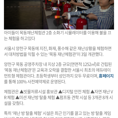
아이들이 목동재난체험관 2층 소화기 시뮬레이터를 이용해 불을 끄
는 체험을 하고있다
서울시 양천구 목동에 지진, 화재, 풍수해 같은 재난상황을 체험하면
서 대처방법을 익힐 수 있는 ‘목동 재난체험관’이 3일 개관했다.
양천구 목동 공영주차장 내 지상 2층 규모(연면적 1252㎡)로 건립된
‘목동 재난체험관’은 교육과 오락을 결합한 서울시 최초의 에듀테이
먼트형 체험관이다. 초등학생부터 성인까지 모두 무료이며,
홈페이지
를 통해 100% 사전예약제로 운영된다.
체험관은 ▲빗물저류시설 홍보관 ▲디지털 안전 체험 ▲자연 재난 V
R 체험 ▲미션 재난방 탈출 체험 ▲펌프동 견학 시설 등 3개관 8개 시
설을 갖췄다.
특히 ‘재난 방 탈출 체험’ 시설은 최근 인기를 끌고 있는 방 탈출 게임