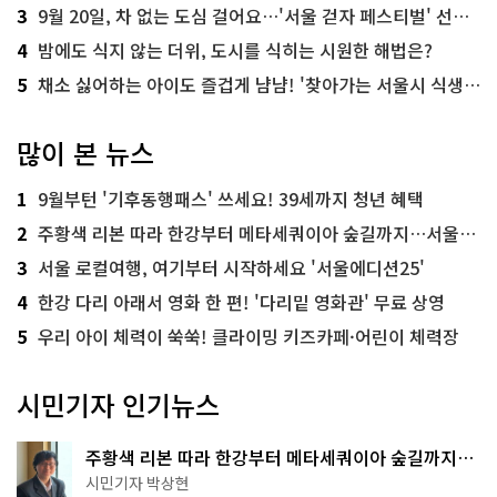
3
9월 20일, 차 없는 도심 걸어요…'서울 걷자 페스티벌' 선착순 5천명
4
밤에도 식지 않는 더위, 도시를 식히는 시원한 해법은?
5
채소 싫어하는 아이도 즐겁게 냠냠! '찾아가는 서울시 식생활 교육' 현장
많이 본 뉴스
1
9월부턴 '기후동행패스' 쓰세요! 39세까지 청년 혜택
2
주황색 리본 따라 한강부터 메타세쿼이아 숲길까지…서울둘레길 15코스
3
서울 로컬여행, 여기부터 시작하세요 '서울에디션25'
4
한강 다리 아래서 영화 한 편! '다리밑 영화관' 무료 상영
5
우리 아이 체력이 쑥쑥! 클라이밍 키즈카페·어린이 체력장
시민기자 인기뉴스
주황색 리본 따라 한강부터 메타세쿼이아 숲길까지…
서울둘레길 15코스
시민기자 박상현