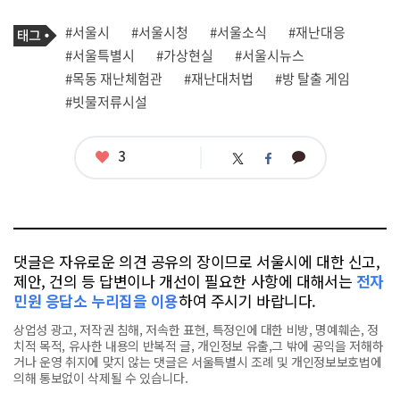
기
태
#서울시
#서울시청
#서울소식
#재난대응
사
그
관
#서울특별시
#가상현실
#서울시뉴스
련
#목동 재난체험관
#재난대처법
#방 탈출 게임
태
그
#빗물저류시설
좋
3
카
트
페
아
카
위
이
요
오
터
스
톡
북
댓글은 자유로운 의견 공유의 장이므로 서울시에 대한 신고,
제안, 건의 등 답변이나 개선이 필요한 사항에 대해서는
전자
민원 응답소 누리집을 이용
하여 주시기 바랍니다.
상업성 광고, 저작권 침해, 저속한 표현, 특정인에 대한 비방, 명예훼손, 정
치적 목적, 유사한 내용의 반복적 글, 개인정보 유출,그 밖에 공익을 저해하
거나 운영 취지에 맞지 않는 댓글은 서울특별시 조례 및 개인정보보호법에
의해 통보없이 삭제될 수 있습니다.