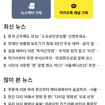
최신 뉴스
1
혼자 근무해도 안심! '소상공인안심벨' 신청하세요
2
장애인 맞춤형 보조기기 최대 3년간 무상 대여…삶의 질 높인다
3
걸을 때마다 아픈 '족저근막염'…무작정 참지 말고 '이것' 해보세요!
4
먹거리부터 야경 라이브까지…망원한강공원 알짜 코스
5
시민이 사랑한 '찐' 로컬 명소 어디? '서울에디션25' 추천 코스
많이 본 뉴스
1
주황색 리본 따라 한강부터 메타세쿼이아 숲길까지…서울둘레길 15코스
2
한강 다리 아래서 영화 한 편! '다리밑 영화관' 무료 상영
3
우리 아이 체력이 쑥쑥! 클라이밍 키즈카페·어린이 체력장