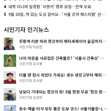
4
대학 다니며 일경험 '서영커' 캠프 모집…전액 무료
5
9월 20일, 차 없는 도심 걸어요…'서울 걷자 페스티벌' 선착순 5천명
시민기자 인기뉴스
주황색 리본 따라 한강부터 메타세쿼이아 숲길까지…
서울둘레길 15코스
시민기자 박상현
나의 마음을 사로잡은 건축물은? '서울시 건축상' 수
상작 공개!
시민기자 조수봉
더울 땐 잠시 쉬었다 가세요! 생수 냉장고부터 해피소
·무더위쉼터까지
시민기자 조수연
낮보다 기대되는 한강의 밤! 8월 한정 무료 '한강 밤
핑' 예약은?
시민기자 김성무
호수·예술·미식 모두 품은 도보 코스! 서울식물원~LG