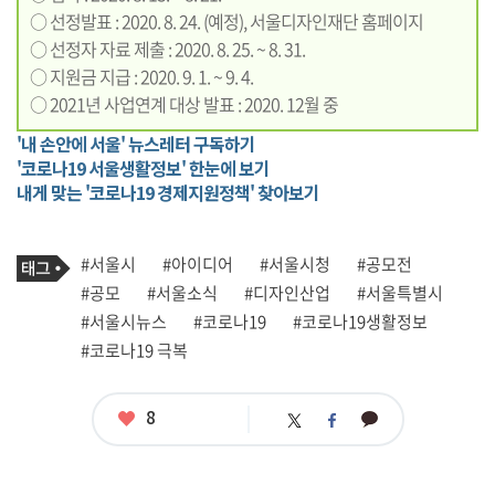
○ 선정발표 : 2020. 8. 24. (예정), 서울디자인재단 홈페이지
○ 선정자 자료 제출 : 2020. 8. 25. ~ 8. 31.
○ 지원금 지급 : 2020. 9. 1. ~ 9. 4.
○ 2021년 사업연계 대상 발표 : 2020. 12월 중
'내 손안에 서울' 뉴스레터 구독하기
'코로나19 서울생활정보' 한눈에 보기
내게 맞는 '코로나19 경제지원정책' 찾아보기
기
태
#서울시
#아이디어
#서울시청
#공모전
사
그
관
#공모
#서울소식
#디자인산업
#서울특별시
련
#서울시뉴스
#코로나19
#코로나19생활정보
태
그
#코로나19 극복
좋
8
카
트
페
아
카
위
이
요
오
터
스
톡
북