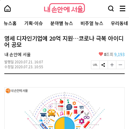
본
페
내
문
이
내
손
검
메
바
지
손
안
색
뉴
로
상
안
주
에
창
전
가
단
에
뉴스홈
기획·이슈
분야별 뉴스
비주얼 뉴스
우리동네
요
서
열
체
기
으
서
서
울
기
보
로
울
비
기
이
-
영세 디자인기업에 20억 지원…코로나 극복 아이디
스
동
서
어 공모
바
울
로
시
가
좋
내 손안에 서울
8
조회
9,193
대
기
아
표
발행일
2020.07.21. 16:07
요
소
페
S
글
글
수정일
2020.07.23. 10:55
통
이
N
자
자
포
지
S
크
크
털
U
공
기
기
R
유
크
작
L
하
게
게
복
기
변
변
사
경
경
하
하
기
기