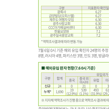
구분
지표환자 확진일
광륵사
6.27
금양빌딩(오피스텔)
6.27
제주도 여행자 모임
6.30
광주사랑교회
6.30
CCC아가페실버센터
6.30
한울요양원
7.1
광주일곡중앙교회
7.2
* 역학조사결과에 따라 변동 가능
7월 6일 0시 기준 해외 유입 확진자 24명의 추
8명, 러시아 4명, 파키스탄 3명, 인도 3명, 방글라
■ 해외유입 환자 현황(7.6 0시 기준)
유입국가
구분
합계
중국 외
중국
유럽
미
아시아
신규
24
0
21
0
3
19
539
493
61
누계*
1,690
(12.9%)
(1.1%)
(31.9%)
(29.
※ 지자체 역학조사가 진행 중으로 역학조사 결과에 따
중앙방역대책본부는 국내 코로나19 확진자에서 