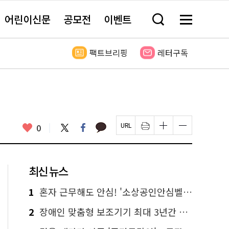
어린이신문
공모전
이벤트
검
메
색
뉴
창
전
열
체
팩트브리핑
레터구독
기
보
기
카
좋
트
페
0
페
인
글
글
카
위
이
아
이
쇄
자
자
오
터
스
요
지
하
크
크
톡
북
U
기
기
기
R
새
크
작
L
창
게
게
최신 뉴스
복
열
변
변
사
림
경
경
하
하
1
혼자 근무해도 안심! '소상공인안심벨' 신청하세요
기
기
2
장애인 맞춤형 보조기기 최대 3년간 무상 대여…삶의 질 높인다