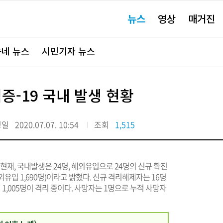
주
뉴스
영상
매거진
요
서
비
스
바
네 뉴스
시민기자 뉴스
로
가
기"
증-19 국내 발생 현황
정일
2020.07.07. 10:54
조회
1,515
현재, 국내발생은 24명, 해외유입으로 24명의 신규 확진
외유입 1,690명)이라고 밝혔다. 신규 격리해제자는 16명
현재 1,005명이 격리 중이다. 사망자는 1명으로 누적 사망자