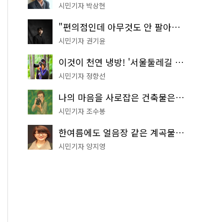
시민기자 박상현
"편의점인데 아무것도 안 팔아요" 서울에서 가장 특별한 편의점의 정체
시민기자 권기윤
이것이 천연 냉방! '서울둘레길 9코스'로 숲속 피서 떠나볼까
시민기자 정향선
나의 마음을 사로잡은 건축물은? '서울시 건축상' 수상작 공개!
시민기자 조수봉
한여름에도 얼음장 같은 계곡물! 서울 '진관사 계곡'이 천국이네~
시민기자 양지영