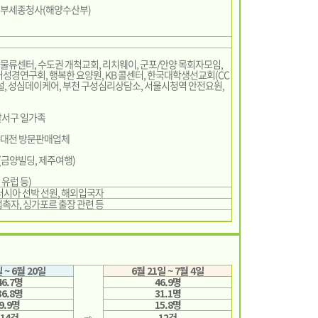
 정부세종청사(해양수산부)
쿠팡물류센터, 수도권 개척교회, 리치웨이, 군포/안양 목회자모임,
성경연구회, 행복한 요양원, KB 콜센터, 한국대학생선교회(CC
시설, 성심데이케어, 부천 구성심리상담소, 서울시청역 안전요원,
 달서구 일가족
, 대전 방문판매업체
련(금양빌딩, 제주여행)
 유럽 등)
러시아 선박 선원, 해외입국자
촉자, 싱가포르 출장 관련 등
 ~ 6월 20일
6월 21일 ~ 7월 4일
46.7명
46.9명
36.8명
31.1명
9.9명
15.8명
14건
12건