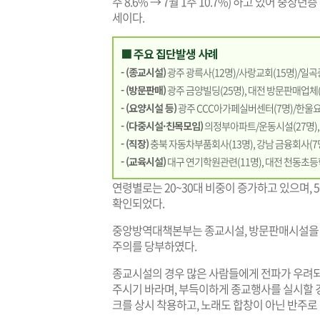
주 8.6% → 7월 1주 10.7%) 하고 있어 중
세이다.
■ 주요 집단발생 사례
- (종교시설)
광주 광륵사(12명)/사랑교회(15명)/일곡중
- (방문판매)
광주 금양빌딩(25명), 대전 방문판매업체(8
- (요양시설 등)
광주 CCC아가페실버센터(7명)/한울요
- (다중시설·친목모임)
의정부아파트/운동시설(27명), 
- (직장)
충북 자동차부품회사(13명), 강남 금융회사(7명
- (교육시설)
대구 연기학원관련(11명), 대전 천동초등
연령별로는 20~30대 비중이 증가하고 있으며, 
확인되었다.
중앙방역대책본부는 종교시설, 방문판매시설을 
주의를 당부하였다.
종교시설의 경우 많은 사람들에게 전파가 우려
주시기 바라며, 부득이하게 종교행사를 실시할 경
크를 상시 착용하고, 노래도 합창이 아닌 반주로