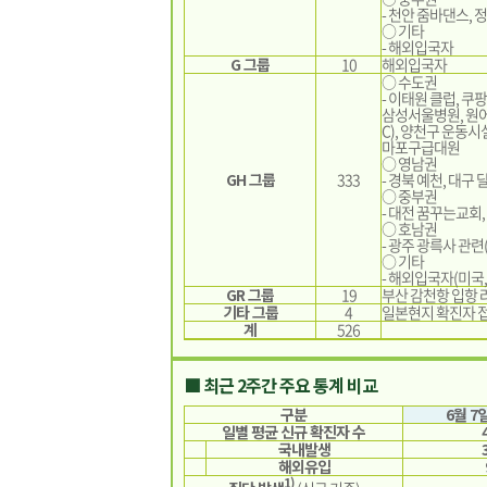
- 천안 줌바댄스,
○ 기타
- 해외입국자
G 그룹
10
해외입국자
○ 수도권
- 이태원 클럽, 
삼성서울병원, 원어
C), 양천구 운동
마포구급대원
○ 영남권
GH 그룹
333
- 경북 예천, 대구
○ 중부권
- 대전 꿈꾸는교회
○ 호남권
- 광주 광륵사 관
○ 기타
- 해외입국자(미국,
GR 그룹
19
부산 감천항 입항 
기타 그룹
4
일본현지 확진자 접
계
526
■ 최근 2주간 주요 통계 비교
구분
6월 7일
일별 평균 신규 확진자 수
국내발생
해외유입
1)