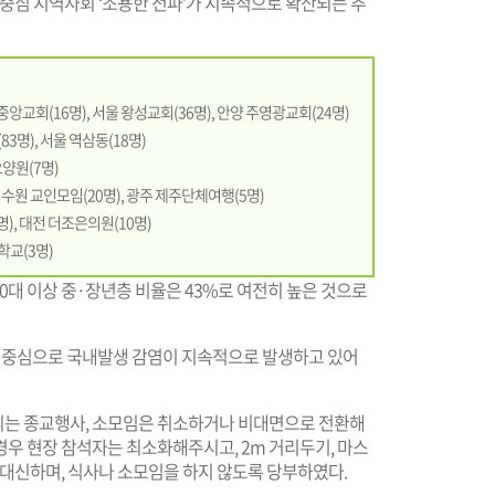
장년층 중심 지역사회 ‘조용한 전파’가 지속적으로 확산되는 추
앙교회(16명), 서울 왕성교회(36명), 안양 주영광교회(24명)
3명), 서울 역삼동(18명)
양원(7명)
수원 교인모임(20명), 광주 제주단체여행(5명)
), 대전 더조은의원(10명)
학교(3명)
50대 이상 중·장년층 비율은 43%로 여전히 높은 것으로
중심으로 국내발생 감염이 지속적으로 발생하고 있어
되는 종교행사, 소모임은 취소하거나 비대면으로 전환해
우 현장 참석자는 최소화해주시고, 2m 거리두기, 마스
 대신하며, 식사나 소모임을 하지 않도록 당부하였다.