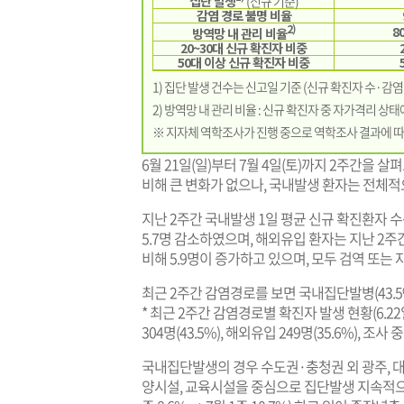
집단 발생
(신규 기준)
감염 경로 불명 비율
2)
8
방역망 내 관리 비율
20~30대 신규 확진자 비중
50대 이상 신규 확진자 비중
1) 집단 발생 건수는 신고일 기준 (신규 확진자 수·감
2) 방역망 내 관리 비율 : 신규 확진자 중 자가격리 상
※ 지자체 역학조사가 진행 중으로 역학조사 결과에 따
6월 21일(일)부터 7월 4일(토)까지 2주간을 살
비해 큰 변화가 없으나, 국내발생 환자는 전체적
지난 2주간 국내발생 1일 평균 신규 확진환자 수는 31
5.7명 감소하였으며, 해외유입 환자는 지난 2주간 1일 
비해 5.9명이 증가하고 있으며, 모두 검역 또는
최근 2주간 감염경로를 보면 국내집단발병(43.5%
* 최근 2주간 감염경로별 확진자 발생 현황(6.22
304명(43.5%), 해외유입 249명(35.6%), 조사 중
국내집단발생의 경우 수도권·충청권 외 광주, 
양시설, 교육시설을 중심으로 집단발생 지속적으로