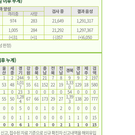
3일 이후 누계)
과 양성
검사 중
결과 음성
격리중
사망
974
283
21,649
1,291,317
1,005
284
21,292
1,297,367
(+)31
(+)1
(-)357
(+)6,050
성 판정)
이후 누계)
울
세
경
강
충
충
전
전
경
제
검
경북
산
종
기
원
북
남
북
남
남
주
역
1
2
244
9
5
21
7
8
9
9
2
197
1,01
1,33
53
48
55
61
152
22
19
129
18
580
7
0
1
0
23
3
0
0
0
0
54
0
0
0
1,28
1,39
55
50
67
66
173
29
27
138
20
777
4
3
0
0
5
0
0
1
0
2
0
0
0
0
0
0
1
1
0
0
0
0
1
1
0
15
0
0
6
1
0
1
0
2
1
1
0
15
부로 신고, 접수된 자료 기준으로 신규 확진자 신고내역을 해외유입