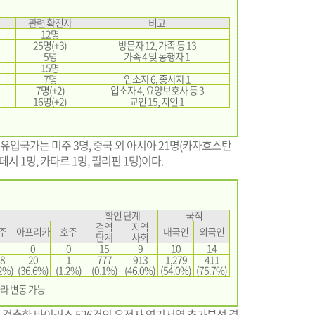
관련 확진자
비고
12명
25명(+3)
방문자 12, 가족 등 13
5명
가족 4 및 동행자 1
15명
7명
입소자 6, 종사자 1
7명(+2)
입소자 4, 요양보호사 등 3
16명(+2)
교인 15, 지인 1
정 유입국가는 미주 3명, 중국 외 아시아 21명(카자흐스탄
데시 1명, 카타르 1명, 필리핀 1명)이다.
확인 단계
국적
검역
지역
주
아프리카
호주
내국인
외국인
단계
사회
0
0
15
9
10
14
8
20
1
777
913
1,279
411
2%)
(36.6%)
(1.2%)
(0.1%)
(46.0%)
(54.0%)
(75.7%)
라 변동 가능
검출한 바이러스 526건의 유전자 염기서열 추가분석 결