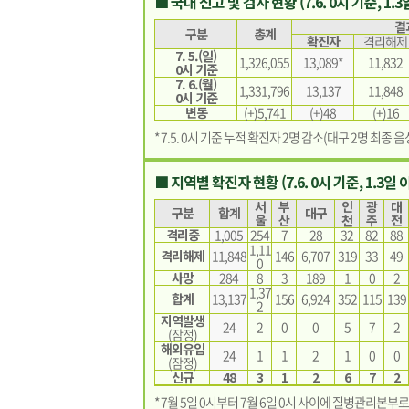
■ 국내 신고 및 검사 현황 (7.6. 0시 기준, 1.
결
구분
총계
확진자
격리해제
7. 5.(일)
1,326,055
13,089*
11,832
0시 기준
7. 6.(월)
1,331,796
13,137
11,848
0시 기준
변동
(+)5,741
(+)48
(+)16
* 7.5. 0시 기준 누적 확진자 2명 감소(대구 2명 최종 음
■ 지역별 확진자 현황 (7.6. 0시 기준, 1.3일 
서
부
인
광
대
구분
합계
대구
울
산
천
주
전
격리중
1,005
254
7
28
32
82
88
1,11
격리해제
11,848
146
6,707
319
33
49
0
사망
284
8
3
189
1
0
2
1,37
합계
13,137
156
6,924
352
115
139
2
지역발생
24
2
0
0
5
7
2
(잠정)
해외유입
24
1
1
2
1
0
0
(잠정)
신규
48
3
1
2
6
7
2
* 7월 5일 0시부터 7월 6일 0시 사이에 질병관리본