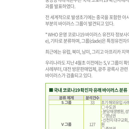
과를 발표하였다.
전 세계적으로 발생초기에는 중국을 포함한 아시
부분의 바이러스 그룹이 발견되고 있다.
* WHO 운영 코로나19 바이러스 유전자 정보사이트(GIS
e), 기타로 분류하며, 그룹(clade)은 특정유
최근에는 유럽, 북미, 남미, 그리고 아프리카 지역에
우리나라도 지난 4월초 이전에는 S, V 그룹이 
사례부터, 대전 방문판매업체, 광주 광륵사 관련
바이러스가 검출되고 있다.
■ 국내 코로나19 확진자 유래 바이러스 분류
분류 체계
분석건수
S 그룹
33
초기 해외유입 사례
○ 수도권
- 분당재생병원, 
○ 영남권
- 신천지 대구교회
V 그룹
127
원
○ 중부권