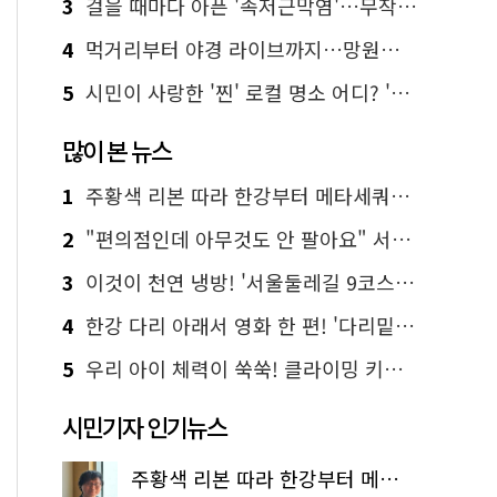
3
걸을 때마다 아픈 '족저근막염'…무작정 참지 말고 '이것' 해보세요!
4
먹거리부터 야경 라이브까지…망원한강공원 알짜 코스
5
시민이 사랑한 '찐' 로컬 명소 어디? '서울에디션25' 추천 코스
많이 본 뉴스
1
주황색 리본 따라 한강부터 메타세쿼이아 숲길까지…서울둘레길 15코스
2
"편의점인데 아무것도 안 팔아요" 서울에서 가장 특별한 편의점의 정체
3
이것이 천연 냉방! '서울둘레길 9코스'로 숲속 피서 떠나볼까
4
한강 다리 아래서 영화 한 편! '다리밑 영화관' 무료 상영
5
우리 아이 체력이 쑥쑥! 클라이밍 키즈카페·어린이 체력장
시민기자 인기뉴스
주황색 리본 따라 한강부터 메타세쿼이아 숲길까지…서울둘레길 15코스