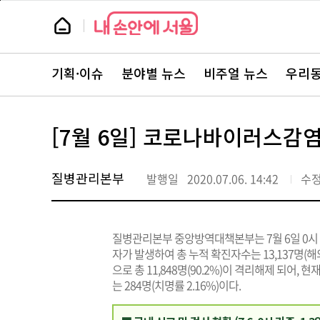
본
페
문
이
뉴
바
지
스
로
상
룸
가
단
뉴
기
으
스
로
기획·이슈
분야별 뉴스
비주얼 뉴스
우리동
주
이
요
동
서
비
스
[7월 6일] 코로나바이러스감염
바
로
가
기
질병관리본부
발행일
2020.07.06. 14:42
수
질병관리본부 중앙방역대책본부는 7월 6일 0시 
자가 발생하여 총 누적 확진자수는 13,137명(해
으로 총 11,848명(90.2%)이 격리해제 되어, 
는 284명(치명률 2.16%)이다.