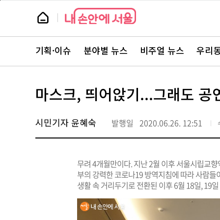
본
페
문
이
뉴
바
지
스
로
상
룸
가
단
뉴
기
으
스
로
기획·이슈
분야별 뉴스
비주얼 뉴스
우리동
주
이
요
동
서
비
스
마스크, 띄어앉기...그래도 공
바
로
가
기
시민기자 윤혜숙
발행일
2020.06.26. 12:51
무려 4개월만이다. 지난 2월 이후 서울시립교향
부의 강력한 코로나19 방역지침에 따라 사람들이
생활 속 거리두기로 전환된 이후 6월 18일, 1