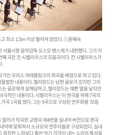
 최소 1.5m 이상 떨어져 앉았다. ⓒ윤혜숙
던 서울시향 음악감독 오스모 벤스케가 내한했다. 그가 지
번째 곡은 잔 시벨리우스의 모음곡이다. 잔 시벨리우스가
.
작가인 모리스 마테를링크의 희곡을 배경으로 하고 있다.
올법한 내용이다. 멜리장드는 남편 골로가 있지만 그의
스는 골로에게 살해당하고, 멜리장드는 예쁜 딸을 낳지만
비극적인 내용이다. 시벨리우스는 이 연극을 위해 7곡의
가곡 1곡을 썼다. 그는 9곡으로 구성된 연주회용 ‘모음
프 말러가 작곡한 교향곡 제4번을 실내악 버전으로 편곡
 실내악에 맞춰져서 소규모의 연주자들로 구성되었다. 실내
고 웅장한 느낌보다 훨씬 악기 각각이 내는 소리의 특성을