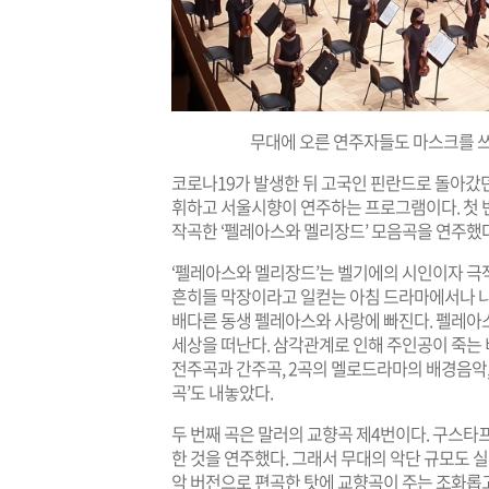
무대에 오른 연주자들도 마스크를 쓰고
코로나19가 발생한 뒤 고국인 핀란드로 돌아갔
휘하고 서울시향이 연주하는 프로그램이다. 첫 
작곡한 ‘펠레아스와 멜리장드’ 모음곡을 연주했다
‘펠레아스와 멜리장드’는 벨기에의 시인이자 극
흔히들 막장이라고 일컫는 아침 드라마에서나 나
배다른 동생 펠레아스와 사랑에 빠진다. 펠레아
세상을 떠난다. 삼각관계로 인해 주인공이 죽는 
전주곡과 간주곡, 2곡의 멜로드라마의 배경음악, 
곡’도 내놓았다.
두 번째 곡은 말러의 교향곡 제4번이다. 구스타
한 것을 연주했다. 그래서 무대의 악단 규모도
악 버전으로 편곡한 탓에 교향곡이 주는 조화롭