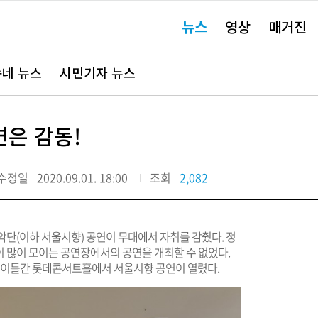
주
뉴스
영상
매거진
요
서
비
스
바
네 뉴스
시민기자 뉴스
로
가
기"
연은 감동!
수정일
2020.09.01. 18:00
조회
2,082
악단(이하 서울시향) 공연이 무대에서 자취를 감췄다. 정
 많이 모이는 공연장에서의 공연을 개최할 수 없었다.
9일 이틀간 롯데콘서트홀에서 서울시향 공연이 열렸다.