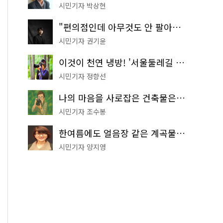
시민기자 박상현
"편의점인데 아무것도 안 팔아요" 서울에서 가장 특별한 편의점의 정체
시민기자 권기윤
이것이 천연 냉방! '서울둘레길 9코스'로 숲속 피서 떠나볼까
시민기자 정향선
나의 마음을 사로잡은 건축물은? '서울시 건축상' 수상작 공개!
시민기자 조수봉
한여름에도 얼음장 같은 계곡물! 서울 '진관사 계곡'이 천국이네~
시민기자 양지영