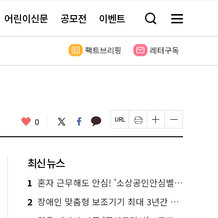
어린이신문
공모전
이벤트
검
메
색
뉴
창
전
열
체
팩트브리핑
레터구독
기
보
기
카
좋
트
페
0
페
인
글
글
카
위
이
아
이
쇄
자
자
오
터
스
요
지
하
크
크
톡
북
U
기
기
기
R
새
크
작
L
창
게
게
최신 뉴스
복
열
변
변
사
림
경
경
하
하
1
혼자 근무해도 안심! '소상공인안심벨' 신청하세요
기
기
2
장애인 맞춤형 보조기기 최대 3년간 무상 대여…삶의 질 높인다