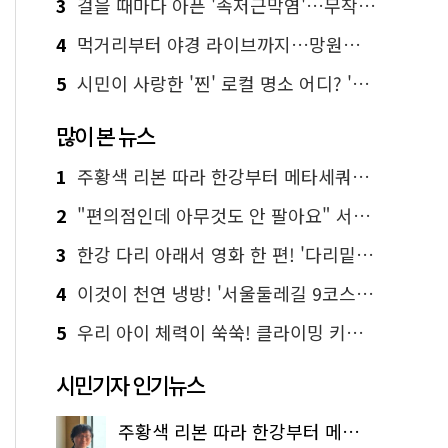
3
걸을 때마다 아픈 '족저근막염'…무작정 참지 말고 '이것' 해보세요!
4
먹거리부터 야경 라이브까지…망원한강공원 알짜 코스
5
시민이 사랑한 '찐' 로컬 명소 어디? '서울에디션25' 추천 코스
많이 본 뉴스
1
주황색 리본 따라 한강부터 메타세쿼이아 숲길까지…서울둘레길 15코스
2
"편의점인데 아무것도 안 팔아요" 서울에서 가장 특별한 편의점의 정체
3
한강 다리 아래서 영화 한 편! '다리밑 영화관' 무료 상영
4
이것이 천연 냉방! '서울둘레길 9코스'로 숲속 피서 떠나볼까
5
우리 아이 체력이 쑥쑥! 클라이밍 키즈카페·어린이 체력장
시민기자 인기뉴스
주황색 리본 따라 한강부터 메타세쿼이아 숲길까지…서울둘레길 15코스