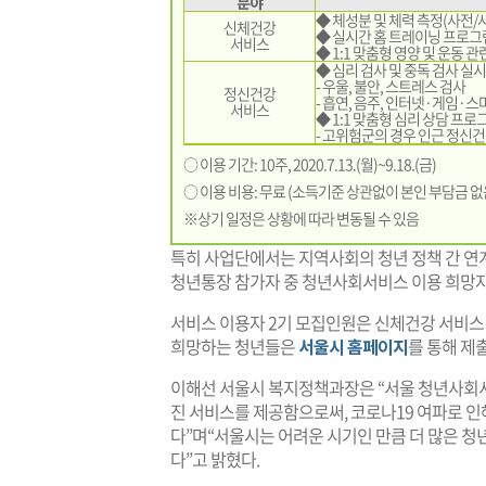
분야
◆ 체성분 및 체력 측정(사전/사
신체건강
◆ 실시간 홈 트레이닝 프로그램 
서비스
◆ 1:1 맞춤형 영양 및 운동 관
◆ 심리 검사 및 중독 검사 실시
- 우울, 불안, 스트레스 검사
정신건강
- 흡연, 음주, 인터넷·게임·
서비스
◆ 1:1 맞춤형 심리 상담 프로그
- 고위험군의 경우 인근 정신
○ 이용 기간: 10주, 2020.7.13.(월)~9.18.(금)
○ 이용 비용: 무료 (소득기준 상관없이 본인 부담금 없
※상기 일정은 상황에 따라 변동될 수 있음
특히 사업단에서는 지역사회의 청년 정책 간 연
청년통장 참가자 중 청년사회서비스 이용 희망자
서비스 이용자 2기 모집인원은 신체건강 서비스 8
희망하는 청년들은
서울시 홈페이지
를 통해 제
이해선 서울시 복지정책과장은 “서울 청년사회서
진 서비스를 제공함으로써, 코로나19 여파로 
다”며“서울시는 어려운 시기인 만큼 더 많은 
다”고 밝혔다.