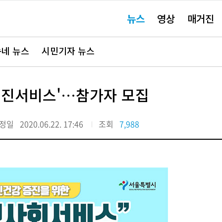
주
뉴스
영상
매거진
요
서
비
스
바
네 뉴스
시민기자 뉴스
로
가
기"
증진서비스'…참가자 모집
정일
2020.06.22. 17:46
조회
7,988