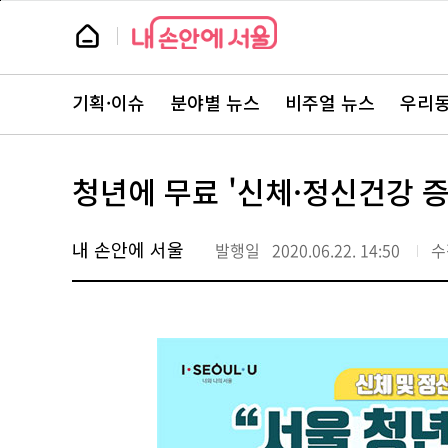
본
페
문
이
뉴
바
지
스
로
상
룸
가
단
뉴
기
으
스
로
기획·이슈
분야별 뉴스
비주얼 뉴스
우리동
주
이
요
동
서
비
스
청년에 무료 '신체·정신건강 
바
로
가
기
내 손안에 서울
발행일
2020.06.22. 14:50
수