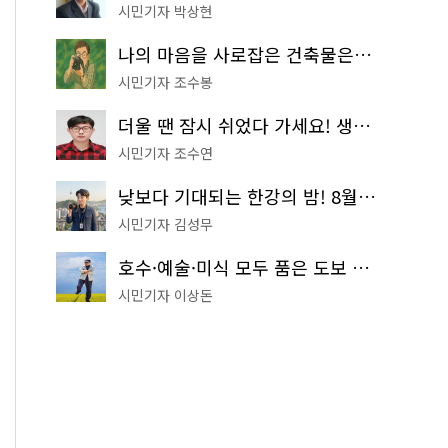
시민기자 박상현
나의 마음을 사로잡은 건축물은? '서울시 건축상' 수상작 공개!
시민기자 조수봉
더울 땐 잠시 쉬었다 가세요! 생수 냉장고부터 해피소·무더위쉼터까지
시민기자 조수연
낮보다 기대되는 한강의 밤! 8월 한정 무료 '한강 밤핑' 예약은?
시민기자 김성무
호수·예술·미식 모두 품은 도보 코스! 서울식물원~LG아트센터~마곡테라스거리
시민기자 이상돈