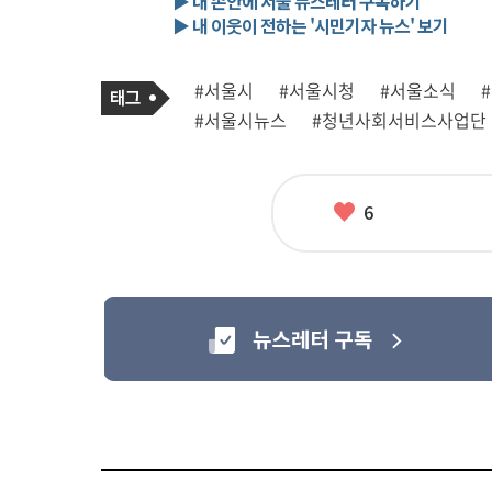
▶ 내 손안에 서울 뉴스레터 구독하기
▶ 내 이웃이 전하는 '시민기자 뉴스' 보기
기
태
#서울시
#서울시청
#서울소식
사
그
관
#서울시뉴스
#청년사회서비스사업단
련
태
그
좋
6
아
요