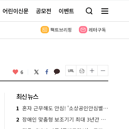
어린이신문
공모전
이벤트
검
메
색
뉴
창
전
열
체
팩트브리핑
레터구독
기
보
기
카
좋
트
페
6
페
인
글
글
카
위
이
아
이
쇄
자
자
오
터
스
요
지
하
크
크
톡
북
U
기
기
기
R
새
크
작
L
창
게
게
최신 뉴스
복
열
변
변
사
림
경
경
하
하
1
혼자 근무해도 안심! '소상공인안심벨' 신청하세요
기
기
2
장애인 맞춤형 보조기기 최대 3년간 무상 대여…삶의 질 높인다