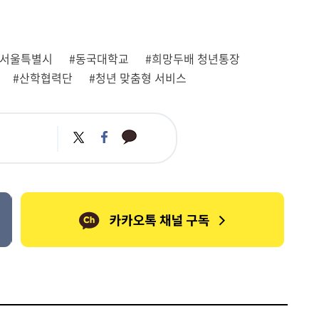
#서울특별시
#동국대학교
#희망두배 청년통장
#산학협력단
#청년 맞춤형 서비스
카
트
페
카
위
이
오
터
스
톡
북