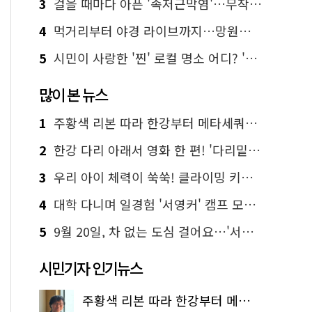
3
걸을 때마다 아픈 '족저근막염'…무작정 참지 말고 '이것' 해보세요!
4
먹거리부터 야경 라이브까지…망원한강공원 알짜 코스
5
시민이 사랑한 '찐' 로컬 명소 어디? '서울에디션25' 추천 코스
많이 본 뉴스
1
주황색 리본 따라 한강부터 메타세쿼이아 숲길까지…서울둘레길 15코스
2
한강 다리 아래서 영화 한 편! '다리밑 영화관' 무료 상영
3
우리 아이 체력이 쑥쑥! 클라이밍 키즈카페·어린이 체력장
4
대학 다니며 일경험 '서영커' 캠프 모집…전액 무료
5
9월 20일, 차 없는 도심 걸어요…'서울 걷자 페스티벌' 선착순 5천명
시민기자 인기뉴스
주황색 리본 따라 한강부터 메타세쿼이아 숲길까지…서울둘레길 15코스