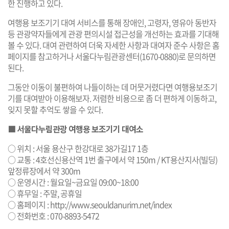
한 진행하고 있다.
여행용 보조기기 대여 서비스를 통해 장애인, 고령자, 영유아 동반자
등 관광약자들에게 관광 편의시설 접근성을 개선하는 효과를 기대해
볼 수 있다. 대여 관련하여 더욱 자세한 사항과 대여자 준수 사항은 홈
페이지를 참고하거나 서울다누림관광센터(1670-0880)로 문의하면
된다.
그동안 이동이 불편하여 나들이하는 데 머뭇거렸다면 여행용보조기
기를 대여받아 이용해보자. 저렴한 비용으로 좀 더 편하게 이동하고,
잊지 못할 추억도 쌓을 수 있다.
■ 서울다누림관광 여행용 보조기기 대여소
○ 위치 : 서울 용산구 한강대로 38가길17 1층
○ 교통 : 4호선신용산역 1번 출구에서 약 150m / KT용산지사(빌딩)
앞정류장에서 약 300m
○ 운영시간 : 월요일~금요일 09:00~18:00
○ 휴무일 : 주말, 공휴일
○ 홈페이지 :
http://www.seouldanurim.net/index
○ 전화번호 : 070-8893-5472