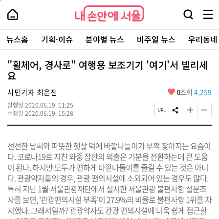
본
페
내
문
이
내
손
검
메
바
지
손
안
색
뉴
로
상
안
주
에
창
전
가
단
에
뉴스홈
기획·이슈
분야별 뉴스
비주얼 뉴스
우리동네
요
서
열
체
기
으
서
서
울
기
보
로
울
비
기
이
-
"휠체어, 경사로" 여행용 보조기기 '여기'서 빌리세
스
동
서
요
바
울
로
시
가
좋
시민기자 최은진
0
조회
4,259
대
기
아
표
발행일
2020.06.19. 11:25
요
소
페
S
글
글
수정일
2020.06.19. 15:28
통
이
N
자
자
포
지
S
크
크
털
U
공
기
기
선선한 날씨와 따뜻한 햇살 덕에 바깥나들이가 부쩍 잦아지는 요즘이
R
유
크
작
L
하
게
게
다. 코로나19로 지친 와중 잠깐의 외출은 기분을 전환하는데 큰 도움
복
기
변
변
이 된다. 하지만 모두가 편하게 바깥나들이를 즐길 수 있는 것은 아니
사
경
경
다. 관광약자들의 경우, 관광 편의시설에 소외되어 있는 경우도 많다.
하
하
기
기
특히 지난 1월 서울관광재단에서 실시한 서울관광 불편사항 설문조
사를 보면, '관광편의시설 부족'이 27.9%의 비율로 불편사항 1위를 차
지했다. 그래서일까? 관광약자도 관광 편의시설에 더욱 쉽게 접근할