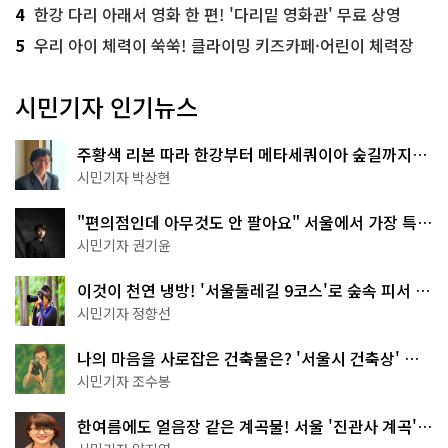
4
한강 다리 아래서 영화 한 편! '다리밑 영화관' 무료 상영
5
우리 아이 체력이 쑥쑥! 클라이밍 키즈카페·어린이 체력장
시민기자 인기뉴스
주황색 리본 따라 한강부터 메타세쿼이아 숲길까지…
서울둘레길 15코스
시민기자 박상현
"편의점인데 아무것도 안 팔아요" 서울에서 가장 특별
한 편의점의 정체
시민기자 권기윤
이것이 천연 냉방! '서울둘레길 9코스'로 숲속 피서 떠
나볼까
시민기자 정향선
나의 마음을 사로잡은 건축물은? '서울시 건축상' 수
상작 공개!
시민기자 조수봉
한여름에도 얼음장 같은 계곡물! 서울 '진관사 계곡'이
천국이네~