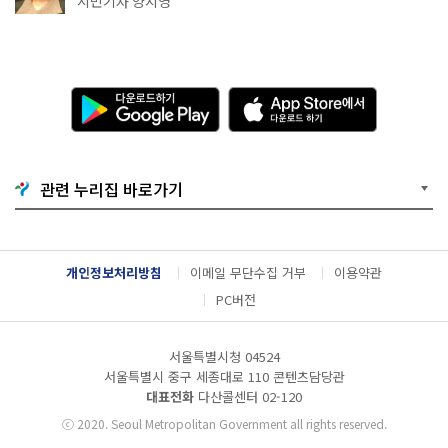
시민기자 양지영
다
A
운
p
로
p
드
S
하
t
기
o
관련 누리집 바로가기
G
r
o
e
o
에
g
서
l
다
개인정보처리방침
이메일 무단수집 거부
이용약관
e
운
P
로
PC버전
l
드
a
하
y
기
서울특별시청 04524
서울특별시 중구 세종대로 110 콘텐츠담당관
대표전화
다산콜센터
02-120
ⓒ
2020. Seoul Metropolitan Government all rights reserved.