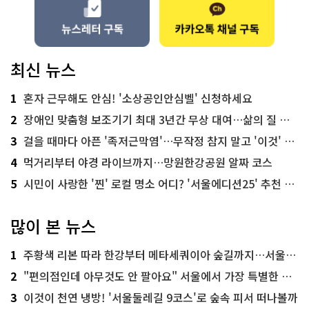
최신 뉴스
1
혼자 근무해도 안심! '소상공인안심벨' 신청하세요
2
장애인 맞춤형 보조기기 최대 3년간 무상 대여…삶의 질 높인다
3
걸을 때마다 아픈 '족저근막염'…무작정 참지 말고 '이것' 해보세요!
4
먹거리부터 야경 라이브까지…망원한강공원 알짜 코스
5
시민이 사랑한 '찐' 로컬 명소 어디? '서울에디션25' 추천 코스
많이 본 뉴스
1
주황색 리본 따라 한강부터 메타세쿼이아 숲길까지…서울둘레길 15코스
2
"편의점인데 아무것도 안 팔아요" 서울에서 가장 특별한 편의점의 정체
3
이것이 천연 냉방! '서울둘레길 9코스'로 숲속 피서 떠나볼까