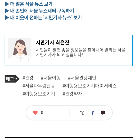
▶ 더 많은 서울 뉴스 보기
▶ 내 손안에 서울 뉴스레터 구독하기
▶ 내 이웃이 전하는 '시민기자 뉴스' 보기
기
시민기자 최은진
사
시민들이 알면 좋을 정보들을 찾아내어 알리는 서울
작
시민기자가 되고 싶습니다!
성
자
프
로
기
필
태
#관광
#서울여행
#서울관광재단
사
그
관
#서울다누림관광
#여행용보조기기대여서비스
련
#여행용보조기기
#관광약자
태
그
좋
0
카
트
페
아
카
위
이
요
오
터
스
톡
북