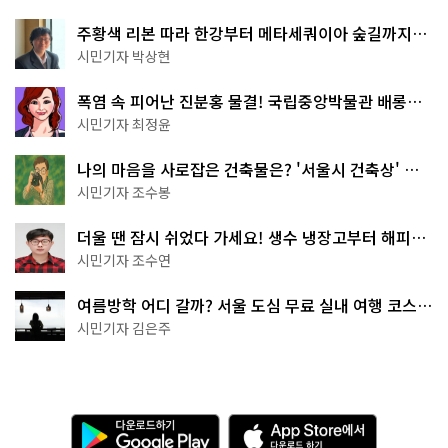
주황색 리본 따라 한강부터 메타세쿼이아 숲길까지…
서울둘레길 15코스
시민기자 박상현
폭염 속 피어난 진분홍 물결! 국립중앙박물관 배롱나
무 명소
시민기자 최정윤
나의 마음을 사로잡은 건축물은? '서울시 건축상' 수
상작 공개!
시민기자 조수봉
더울 땐 잠시 쉬었다 가세요! 생수 냉장고부터 해피소
·무더위쉼터까지
시민기자 조수연
여름방학 어디 갈까? 서울 도심 무료 실내 여행 코스
추천
시민기자 김은주
다
A
운
p