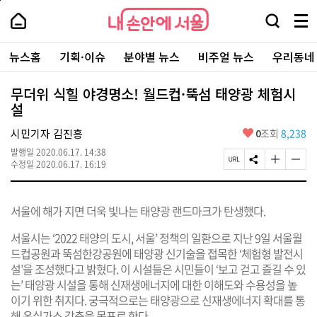
본
페
내
문
이
내
손
검
메
바
지
손
안
색
뉴
로
상
안
주
에
창
전
가
단
에
뉴스홈
기획·이슈
분야별 뉴스
비주얼 뉴스
우리동네
요
서
열
체
기
으
서
서
울
기
보
로
울
비
기
이
-
무더위 식힐 야경명소! 월드컵·뚝섬 태양광 체험시
스
동
서
설
바
울
로
시
가
좋
시민기자 김진흥
0
조회
8,238
대
기
아
표
발행일
2020.06.17. 14:38
요
소
페
S
글
글
수정일
2020.06.17. 16:19
통
이
N
자
자
포
지
S
크
크
털
U
공
기
기
서울에 해가 지면 더욱 빛나는 태양광 랜드마크가 탄생했다.
R
유
크
작
L
하
게
게
복
기
변
변
서울시는 ‘2022 태양의 도시, 서울’ 정책의 일환으로 지난 9일 서울월
사
경
경
드컵공원과 뚝섬한강공원에 태양광 신기술을 접목한 ‘체험형 발전시
하
하
설’을 조성했다고 밝혔다. 이 시설들은 시민들이 ‘보고 걷고 즐길 수 있
기
기
는’ 태양광 시설을 통해 신재생에너지에 대한 이해도와 수용성을 높
이기 위한 취지다. 궁극적으로는 태양광으로 신재생에너지 확대를 통
해 온실가스 감축을 목표로 한다.