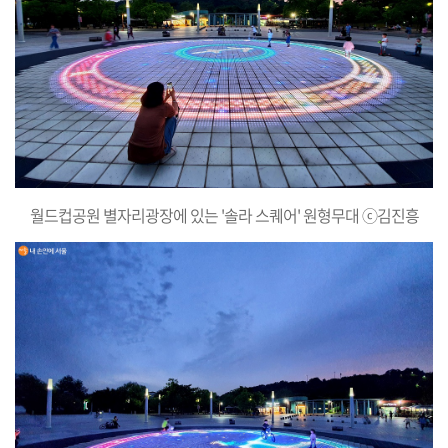
월드컵공원 별자리광장에 있는 '솔라 스퀘어' 원형무대 ⓒ김진흥