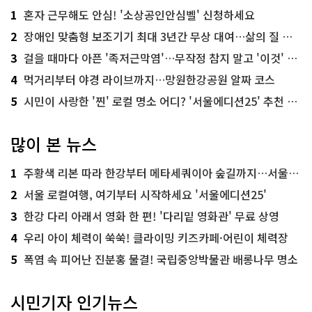
1
혼자 근무해도 안심! '소상공인안심벨' 신청하세요
2
장애인 맞춤형 보조기기 최대 3년간 무상 대여…삶의 질 높인다
3
걸을 때마다 아픈 '족저근막염'…무작정 참지 말고 '이것' 해보세요!
4
먹거리부터 야경 라이브까지…망원한강공원 알짜 코스
5
시민이 사랑한 '찐' 로컬 명소 어디? '서울에디션25' 추천 코스
많이 본 뉴스
1
주황색 리본 따라 한강부터 메타세쿼이아 숲길까지…서울둘레길 15코스
2
서울 로컬여행, 여기부터 시작하세요 '서울에디션25'
3
한강 다리 아래서 영화 한 편! '다리밑 영화관' 무료 상영
4
우리 아이 체력이 쑥쑥! 클라이밍 키즈카페·어린이 체력장
5
폭염 속 피어난 진분홍 물결! 국립중앙박물관 배롱나무 명소
시민기자 인기뉴스