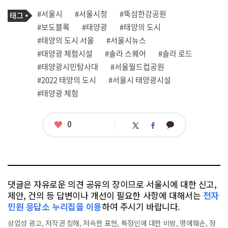
로
기
필
태
#서울시
#서울시청
#뚝섬한강공원
사
그
관
#보도블록
#태양광
#태양의 도시
련
#태양의 도시 서울
#서울시뉴스
태
그
#태양광 체험시설
#솔라 스퀘어
#솔라 로드
#태양광시민탐사대
#서울월드컵공원
#2022 태양의 도시
#서울시 태양광시설
#태양광 체험
좋
0
카
트
페
아
카
위
이
요
오
터
스
톡
북
댓글은 자유로운 의견 공유의 장이므로 서울시에 대한 신고,
제안, 건의 등 답변이나 개선이 필요한 사항에 대해서는
전자
민원 응답소 누리집을 이용
하여 주시기 바랍니다.
상업성 광고, 저작권 침해, 저속한 표현, 특정인에 대한 비방, 명예훼손, 정