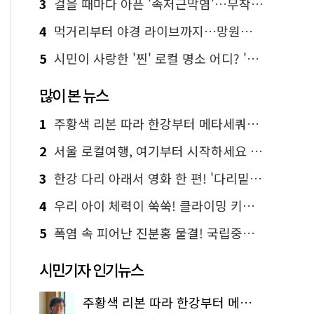
3
걸을 때마다 아픈 '족저근막염'…무작정 참지 말고 '이것' 해보세요!
4
먹거리부터 야경 라이브까지…망원한강공원 알짜 코스
5
시민이 사랑한 '찐' 로컬 명소 어디? '서울에디션25' 추천 코스
많이 본 뉴스
1
주황색 리본 따라 한강부터 메타세쿼이아 숲길까지…서울둘레길 15코스
2
서울 로컬여행, 여기부터 시작하세요 '서울에디션25'
3
한강 다리 아래서 영화 한 편! '다리밑 영화관' 무료 상영
4
우리 아이 체력이 쑥쑥! 클라이밍 키즈카페·어린이 체력장
5
폭염 속 피어난 진분홍 물결! 국립중앙박물관 배롱나무 명소
시민기자 인기뉴스
주황색 리본 따라 한강부터 메타세쿼이아 숲길까지…서울둘레길 15코스