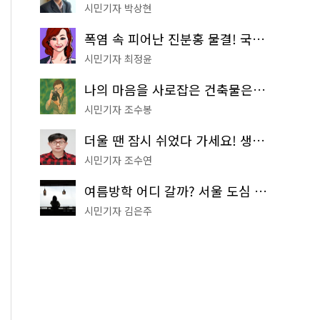
시민기자 박상현
폭염 속 피어난 진분홍 물결! 국립중앙박물관 배롱나무 명소
시민기자 최정윤
나의 마음을 사로잡은 건축물은? '서울시 건축상' 수상작 공개!
시민기자 조수봉
더울 땐 잠시 쉬었다 가세요! 생수 냉장고부터 해피소·무더위쉼터까지
시민기자 조수연
여름방학 어디 갈까? 서울 도심 무료 실내 여행 코스 추천
시민기자 김은주