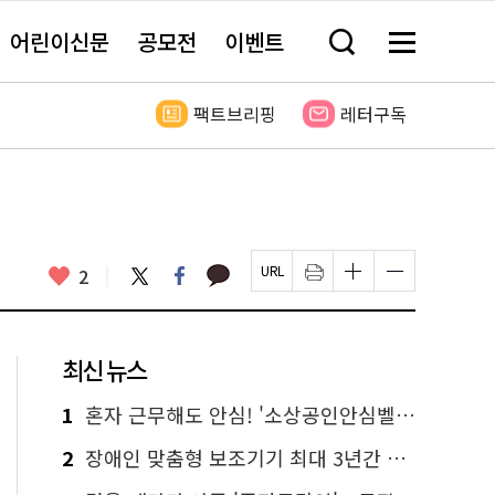
어린이신문
공모전
이벤트
검
메
색
뉴
창
전
열
체
팩트브리핑
레터구독
기
보
기
카
좋
트
페
2
페
인
글
글
카
위
이
아
이
쇄
자
자
오
터
스
요
지
하
크
크
톡
북
U
기
기
기
R
새
크
작
L
창
게
게
최신 뉴스
복
열
변
변
사
림
경
경
하
하
1
혼자 근무해도 안심! '소상공인안심벨' 신청하세요
기
기
2
장애인 맞춤형 보조기기 최대 3년간 무상 대여…삶의 질 높인다