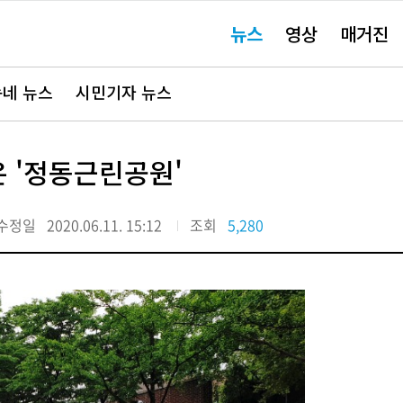
주
뉴스
영상
매거진
요
서
비
스
바
네 뉴스
시민기자 뉴스
로
가
기"
은 '정동근린공원'
수정일
2020.06.11. 15:12
조회
5,280