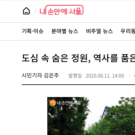
본
페
문
이
뉴
바
지
스
로
상
룸
가
단
뉴
기
으
스
로
기획·이슈
분야별 뉴스
비주얼 뉴스
우리동
주
이
요
동
서
비
스
도심 속 숨은 정원, 역사를 품
바
로
가
기
시민기자 김은주
발행일
2020.06.11. 14:00