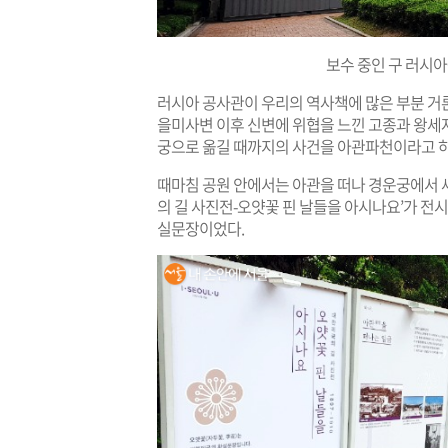
보수 중인 구 러시
러시아 공사관이 우리의 역사책에 많은 부분 거
을미사변 이후 신변에 위협을 느낀 고종과 왕세자
궁으로 옮길 때까지의 사건을 아관파천이라고 하
때마침 공원 안에서는 아관을 떠나 경운궁에서 
의 길 사진전-오얏꽃 핀 날들을 아시나요’가 전
실문장이었다.