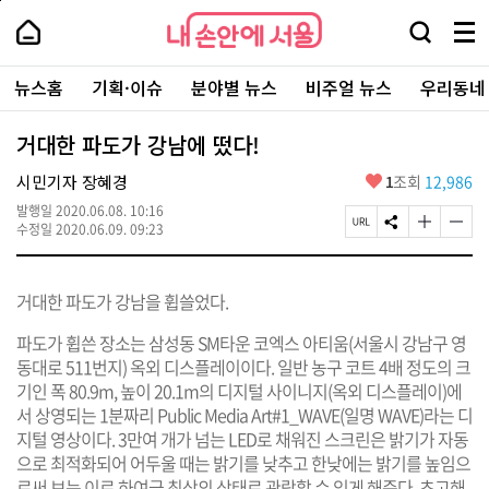
본
페
내
문
이
내
손
검
메
바
지
손
안
색
뉴
로
상
안
주
에
창
전
가
단
에
뉴스홈
기획·이슈
분야별 뉴스
비주얼 뉴스
우리동네
요
서
열
체
기
으
서
서
울
기
보
로
울
비
기
이
-
거대한 파도가 강남에 떴다!
스
동
서
바
울
좋
시민기자 장혜경
1
조회
12,986
로
시
아
가
대
발행일
2020.06.08. 10:16
요
기
페
S
글
글
표
수정일
2020.06.09. 09:23
이
N
자
자
소
지
S
크
크
통
U
공
기
기
포
거대한 파도가 강남을 휩쓸었다.
R
유
크
작
털
L
하
게
게
복
기
변
변
파도가 휩쓴 장소는 삼성동 SM타운 코엑스 아티움(서울시 강남구 영
사
경
경
동대로 511번지) 옥외 디스플레이이다. 일반 농구 코트 4배 정도의 크
하
하
기인 폭 80.9m, 높이 20.1m의 디지털 사이니지(옥외 디스플레이)에
기
기
서 상영되는 1분짜리 Public Media Art#1_WAVE(일명 WAVE)라는 디
지털 영상이다. 3만여 개가 넘는 LED로 채워진 스크린은 밝기가 자동
으로 최적화되어 어두울 때는 밝기를 낮추고 한낮에는 밝기를 높임으
로써 보는 이로 하여금 최상의 상태로 관람할 수 있게 해준다. 초고해