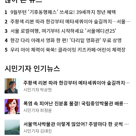
1
9월부턴 '기후동행패스' 쓰세요! 39세까지 청년 혜택
2
주황색 리본 따라 한강부터 메타세쿼이아 숲길까지…서울둘레길 15코스
3
서울 로컬여행, 여기부터 시작하세요 '서울에디션25'
4
한강 다리 아래서 영화 한 편! '다리밑 영화관' 무료 상영
5
우리 아이 체력이 쑥쑥! 클라이밍 키즈카페·어린이 체력장
시민기자 인기뉴스
주황색 리본 따라 한강부터 메타세쿼이아 숲길까지…
서울둘레길 15코스
시민기자 박상현
폭염 속 피어난 진분홍 물결! 국립중앙박물관 배롱나
무 명소
시민기자 최정윤
서울역사박물관 이렇게 많았어? 주말마다 한 곳씩 떠
나는 역사 산책
시민기자 김대진