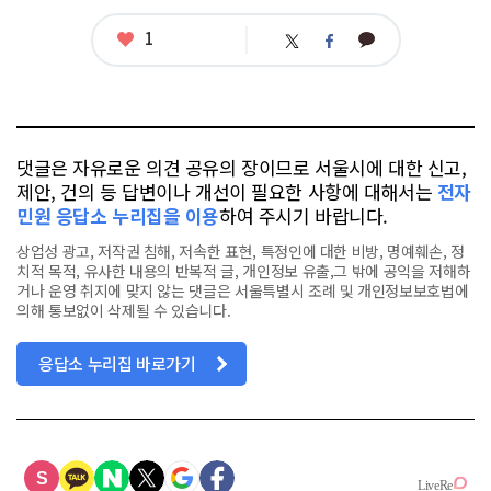
좋
1
카
트
페
아
카
위
이
요
오
터
스
톡
북
댓글은 자유로운 의견 공유의 장이므로 서울시에 대한 신고,
제안, 건의 등 답변이나 개선이 필요한 사항에 대해서는
전자
민원 응답소 누리집을 이용
하여 주시기 바랍니다.
상업성 광고, 저작권 침해, 저속한 표현, 특정인에 대한 비방, 명예훼손, 정
치적 목적, 유사한 내용의 반복적 글, 개인정보 유출,그 밖에 공익을 저해하
거나 운영 취지에 맞지 않는 댓글은 서울특별시 조례 및 개인정보보호법에
의해 통보없이 삭제될 수 있습니다.
응답소 누리집 바로가기