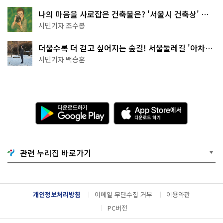
나의 마음을 사로잡은 건축물은? '서울시 건축상' 수
상작 공개!
시민기자 조수봉
더울수록 더 걷고 싶어지는 숲길! 서울둘레길 '아차산
코스'
시민기자 백승훈
다
A
운
p
로
p
드
S
하
t
기
o
관련 누리집 바로가기
G
r
o
e
o
에
g
서
l
다
개인정보처리방침
이메일 무단수집 거부
이용약관
e
운
P
로
PC버전
l
드