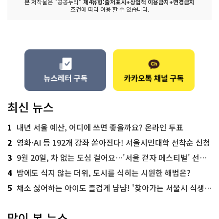
본 저작물은 "공공누리"
제4유형:출처표시+상업적 이용금지+변경금지
조건에 따라 이용 할 수 있습니다.
최신 뉴스
1
내년 서울 예산, 어디에 쓰면 좋을까요? 온라인 투표
2
영화·AI 등 192개 강좌 쏟아진다! 서울시민대학 선착순 신청
3
9월 20일, 차 없는 도심 걸어요…'서울 걷자 페스티벌' 선착순 5천명
4
밤에도 식지 않는 더위, 도시를 식히는 시원한 해법은?
5
채소 싫어하는 아이도 즐겁게 냠냠! '찾아가는 서울시 식생활 교육' 현장
많이 본 뉴스