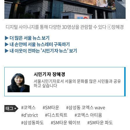
디지털 사이니지를 통해 다양한 3D영상을 관람할 수 있다 ⓒ장혜경
▶ 더 많은 서울 뉴스 보기
▶ 내 손안에 서울 뉴스레터 구독하기
▶ 내 이웃이 전하는 '시민기자 뉴스' 보기
기
시민기자 장혜경
사
서울시민기자로서 서울의 문화를 많은 시민들과 공유
작
하고 싶습니다
성
자
프
로
기
필
태
#코엑스
#SM타운
#삼성동 코엑스 wave
사
그
관
#d'strict
#디스트릭트
#코엑스 아티움
련
#삼성동파도
#SM타운 웨이브
#SM타운 파도
태
그