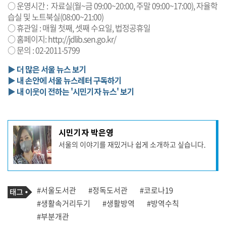
○ 운영시간 : 자료실(월~금 09:00~20:00, 주말 09:00~17:00), 자율학
습실 및 노트북실(08:00~21:00)
○ 휴관일 : 매월 첫째, 셋째 수요일, 법정공휴일
○ 홈페이지:
http://jdlib.sen.go.kr/
○ 문의 : 02-2011-5799
▶ 더 많은 서울 뉴스 보기
▶ 내 손안에 서울 뉴스레터 구독하기
▶ 내 이웃이 전하는 '시민기자 뉴스' 보기
기
시민기자 박은영
사
서울의 이야기를 재밌거나 쉽게 소개하고 싶습니다.
작
성
자
프
로
기
필
태
#서울도서관
#정독도서관
#코로나19
사
그
관
#생활속거리두기
#생활방역
#방역수칙
련
#부분개관
태