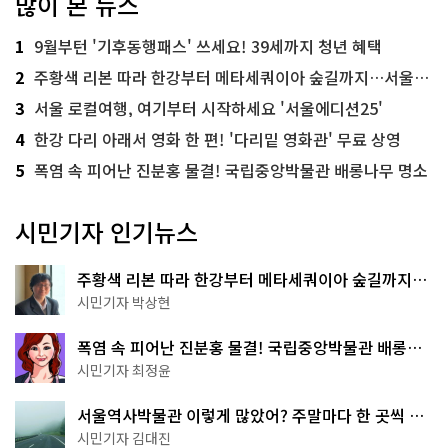
많이 본 뉴스
1
9월부턴 '기후동행패스' 쓰세요! 39세까지 청년 혜택
2
주황색 리본 따라 한강부터 메타세쿼이아 숲길까지…서울둘레길 15코스
3
서울 로컬여행, 여기부터 시작하세요 '서울에디션25'
4
한강 다리 아래서 영화 한 편! '다리밑 영화관' 무료 상영
5
폭염 속 피어난 진분홍 물결! 국립중앙박물관 배롱나무 명소
시민기자 인기뉴스
주황색 리본 따라 한강부터 메타세쿼이아 숲길까지…
서울둘레길 15코스
시민기자 박상현
폭염 속 피어난 진분홍 물결! 국립중앙박물관 배롱나
무 명소
시민기자 최정윤
서울역사박물관 이렇게 많았어? 주말마다 한 곳씩 떠
나는 역사 산책
시민기자 김대진