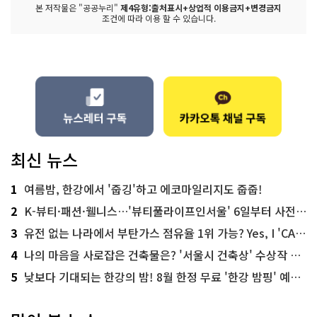
본 저작물은 "공공누리"
제4유형:출처표시+상업적 이용금지+변경금지
조건에 따라 이용 할 수 있습니다.
최신 뉴스
1
여름밤, 한강에서 '줍깅'하고 에코마일리지도 줍줍!
2
K-뷰티·패션·웰니스…'뷰티풀라이프인서울' 6일부터 사전 예약
3
유전 없는 나라에서 부탄가스 점유율 1위 가능? Yes, I 'CAN'
4
나의 마음을 사로잡은 건축물은? '서울시 건축상' 수상작 공개!
5
낮보다 기대되는 한강의 밤! 8월 한정 무료 '한강 밤핑' 예약은?