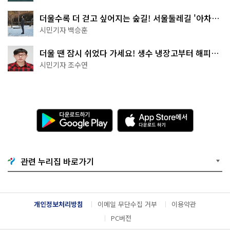
더울수록 더 걷고 싶어지는 숲길! 서울둘레길 '아차산
코스'
시민기자 백승훈
더울 땐 잠시 쉬었다 가세요! 생수 냉장고부터 해피소
·무더위쉼터까지
시민기자 조수연
다
A
운
p
로
p
드
S
하
t
기
o
관련 누리집 바로가기
G
r
o
e
o
에
g
서
l
다
개인정보처리방침
이메일 무단수집 거부
이용약관
e
운
P
로
PC버전
l
드