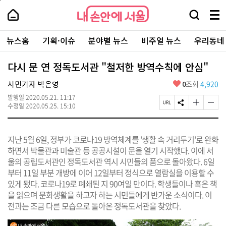
본
페
내
문
이
내
손
검
메
바
지
손
안
색
뉴
로
상
안
주
에
창
전
가
단
에
뉴스홈
기획·이슈
분야별 뉴스
비주얼 뉴스
우리동네
요
서
열
체
기
으
서
서
울
기
보
로
울
비
기
이
-
다시 문 연 정독도서관 "철저한 방역수칙에 안심"
스
동
서
바
울
좋
시민기자 박은영
0
조회
4,920
로
시
아
가
대
발행일
2020.05.21. 11:17
요
기
페
S
글
글
표
수정일
2020.05.25. 15:10
이
N
자
자
소
지
S
크
크
통
U
공
기
기
포
지난 5월 6일, 정부가 코로나19 방역체계를 '생활 속 거리두기'로 완화
R
유
크
작
털
L
하
게
게
하면서 박물관과 미술관 등 공공시설이 문을 열기 시작했다. 이에 서
복
기
변
변
울의 공립도서관인 정독도서관 역시 시민들의 품으로 돌아왔다. 6일
사
경
경
부터 11일 부분 개방에 이어 12일부터 정식으로 열람실을 이용할 수
하
하
기
기
있게 됐다. 코로나19로 폐쇄된 지 90여일 만이다. 학생들이나 혹은 책
을 읽으며 문화생활을 하고자 하는 시민들에게 반가운 소식이다. 이
전과는 조금 다른 모습으로 돌아온 정독도서관을 찾았다.