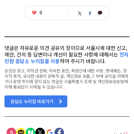
그
좋
0
카
트
페
아
카
위
이
요
오
터
스
톡
북
댓글은 자유로운 의견 공유의 장이므로 서울시에 대한 신고,
제안, 건의 등 답변이나 개선이 필요한 사항에 대해서는
전자
민원 응답소 누리집을 이용
하여 주시기 바랍니다.
상업성 광고, 저작권 침해, 저속한 표현, 특정인에 대한 비방, 명예훼손, 정
치적 목적, 유사한 내용의 반복적 글, 개인정보 유출,그 밖에 공익을 저해하
거나 운영 취지에 맞지 않는 댓글은 서울특별시 조례 및 개인정보보호법에
의해 통보없이 삭제될 수 있습니다.
응답소 누리집 바로가기