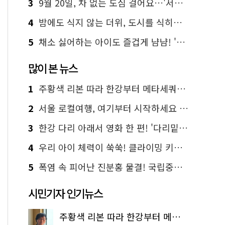
3
9월 20일, 차 없는 도심 걸어요…'서울 걷자 페스티벌' 선착순 5천명
4
밤에도 식지 않는 더위, 도시를 식히는 시원한 해법은?
5
채소 싫어하는 아이도 즐겁게 냠냠! '찾아가는 서울시 식생활 교육' 현장
많이 본 뉴스
1
주황색 리본 따라 한강부터 메타세쿼이아 숲길까지…서울둘레길 15코스
2
서울 로컬여행, 여기부터 시작하세요 '서울에디션25'
3
한강 다리 아래서 영화 한 편! '다리밑 영화관' 무료 상영
4
우리 아이 체력이 쑥쑥! 클라이밍 키즈카페·어린이 체력장
5
폭염 속 피어난 진분홍 물결! 국립중앙박물관 배롱나무 명소
시민기자 인기뉴스
주황색 리본 따라 한강부터 메타세쿼이아 숲길까지…서울둘레길 15코스