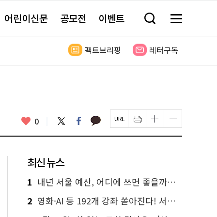
어린이신문
공모전
이벤트
검
메
색
뉴
창
전
열
체
팩트브리핑
레터구독
기
보
기
카
좋
트
페
0
페
인
글
글
카
위
이
아
이
쇄
자
자
오
터
스
요
지
하
크
크
톡
북
U
기
기
기
R
새
크
작
L
창
게
게
최신 뉴스
복
열
변
변
사
림
경
경
하
하
1
내년 서울 예산, 어디에 쓰면 좋을까요? 온라인 투표
기
기
2
영화·AI 등 192개 강좌 쏟아진다! 서울시민대학 선착순 신청