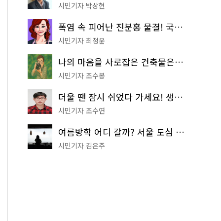
시민기자 박상현
폭염 속 피어난 진분홍 물결! 국립중앙박물관 배롱나무 명소
시민기자 최정윤
나의 마음을 사로잡은 건축물은? '서울시 건축상' 수상작 공개!
시민기자 조수봉
더울 땐 잠시 쉬었다 가세요! 생수 냉장고부터 해피소·무더위쉼터까지
시민기자 조수연
여름방학 어디 갈까? 서울 도심 무료 실내 여행 코스 추천
시민기자 김은주