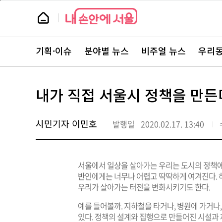
본
페
문
이
뉴
바
지
스
로
상
룸
가
단
뉴
기
으
스
로
기획·이슈
분야별 뉴스
비주얼 뉴스
우리동
주
이
요
동
서
비
스
내가 직접 서울시 정책을 만든
바
로
가
기
시민기자 이민호
발행일
2020.02.17. 13:40
서울에서 일상을 살아가는 우리는 도시의 정책에 
반인에게는 너무나 어렵고 딱딱하게 여겨진다. 
우리가 살아가는 터전을 변화시키기도 한다.
예를 들어볼까. 지하철을 타거나, 병원에 가거나
있다. 정책의 설계와 집행으로 만들어진 시설과