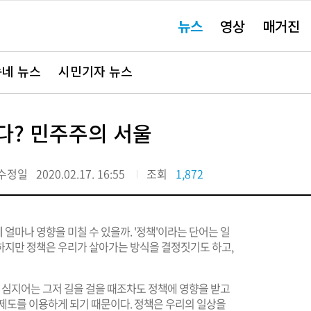
주
뉴스
영상
매거진
요
서
비
스
바
네 뉴스
시민기자 뉴스
로
가
기"
다? 민주주의 서울
수정일
2020.02.17. 16:55
조회
1,872
얼마나 영향을 미칠 수 있을까. '정책'이라는 단어는 일
하지만 정책은 우리가 살아가는 방식을 결정짓기도 하고,
, 심지어는 그저 길을 걸을 때조차도 정책에 영향을 받고
 제도를 이용하게 되기 때문이다. 정책은 우리의 일상을