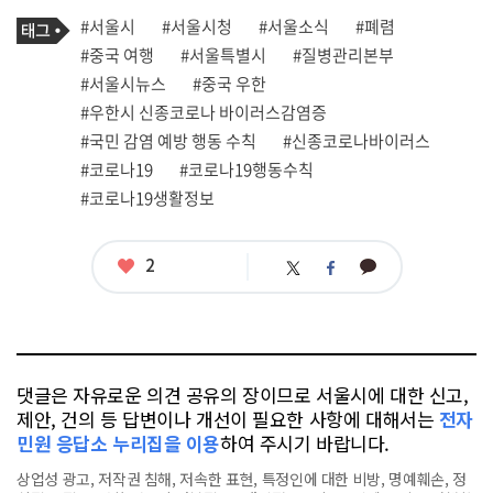
기
태
#서울시
#서울시청
#서울소식
#폐렴
사
그
관
#중국 여행
#서울특별시
#질병관리본부
련
#서울시뉴스
#중국 우한
태
그
#우한시 신종코로나 바이러스감염증
#국민 감염 예방 행동 수칙
#신종코로나바이러스
#코로나19
#코로나19행동수칙
#코로나19생활정보
좋
2
카
트
페
아
카
위
이
요
오
터
스
톡
북
댓글은 자유로운 의견 공유의 장이므로 서울시에 대한 신고,
제안, 건의 등 답변이나 개선이 필요한 사항에 대해서는
전자
민원 응답소 누리집을 이용
하여 주시기 바랍니다.
상업성 광고, 저작권 침해, 저속한 표현, 특정인에 대한 비방, 명예훼손, 정