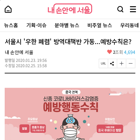
본
페
내
문
이
내
손
검
메
바
지
손
안
색
뉴
로
상
안
주
에
창
전
가
단
에
뉴스홈
기획·이슈
분야별 뉴스
비주얼 뉴스
우리동네
요
서
열
체
기
으
서
서
울
기
보
로
울
비
기
이
-
서울시 '우한 폐렴' 방역대책반 가동...예방수칙은?
스
동
서
바
울
좋
내 손안에 서울
2
조회
4,694
로
시
아
가
대
발행일
2020.01.23. 19:56
요
기
페
S
글
글
표
수정일
2020.02.25. 15:58
이
N
자
자
소
지
S
크
크
통
U
공
기
기
포
R
유
크
작
털
L
하
게
게
복
기
변
변
사
경
경
하
하
기
기