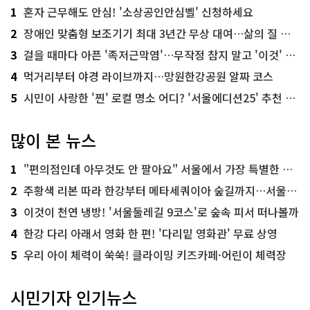
1
혼자 근무해도 안심! '소상공인안심벨' 신청하세요
2
장애인 맞춤형 보조기기 최대 3년간 무상 대여…삶의 질 높인다
3
걸을 때마다 아픈 '족저근막염'…무작정 참지 말고 '이것' 해보세요!
4
먹거리부터 야경 라이브까지…망원한강공원 알짜 코스
5
시민이 사랑한 '찐' 로컬 명소 어디? '서울에디션25' 추천 코스
많이 본 뉴스
1
"편의점인데 아무것도 안 팔아요" 서울에서 가장 특별한 편의점의 정체
2
주황색 리본 따라 한강부터 메타세쿼이아 숲길까지…서울둘레길 15코스
3
이것이 천연 냉방! '서울둘레길 9코스'로 숲속 피서 떠나볼까
4
한강 다리 아래서 영화 한 편! '다리밑 영화관' 무료 상영
5
우리 아이 체력이 쑥쑥! 클라이밍 키즈카페·어린이 체력장
시민기자 인기뉴스