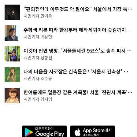
"편의점인데 아무것도 안 팔아요" 서울에서 가장 특별
한 편의점의 정체
시민기자 권기윤
주황색 리본 따라 한강부터 메타세쿼이아 숲길까지…
서울둘레길 15코스
시민기자 박상현
이것이 천연 냉방! '서울둘레길 9코스'로 숲속 피서 떠
나볼까
시민기자 정향선
나의 마음을 사로잡은 건축물은? '서울시 건축상' 수
상작 공개!
시민기자 조수봉
한여름에도 얼음장 같은 계곡물! 서울 '진관사 계곡'이
천국이네~
시민기자 양지영
다
A
운
p