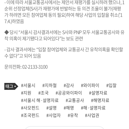
- 이에 따라 서울교통공사에서는 제안서 재평가를 실시하려 했으나, 1
순위 선정업체(S사)가 재평가에 반발하는 등 의견 조율이 불가(재평
가 하려면 모든 참여업체 동의 필요)하여 해당 사업의 입찰을 취소('1
7.4.)하였음
◆ 당시 “서울시 감사결과서에는 S사와 PNP 모두 서울교통공사와 유
착 의혹이 제기됐다고 되어있다”는 보도 관련
- 감사 결과서에는 “입찰 참여업체와 교통공사 간 유착의혹을 확인할
수 없다”고 되어 있음
문의전화: 02-2133-3100
기
태
#서울시
#지하철
#감사
#와이파이
#입찰
사
그
관
#지원
#조국
#공공와이파이
#설명자료
련
#서울시 해·설명자료
#교통공사
#해명자료
태
그
#사모펀드
#설명
#해명
#해·설명자료
#조국펀드
#사업자
#유착
#사업권