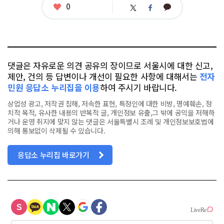
좋
0
카
트
페
아
카
위
이
요
오
터
스
톡
북
댓글은 자유로운 의견 공유의 장이므로 서울시에 대한 신고,
제안, 건의 등 답변이나 개선이 필요한 사항에 대해서는
전자
민원 응답소 누리집을 이용
하여 주시기 바랍니다.
상업성 광고, 저작권 침해, 저속한 표현, 특정인에 대한 비방, 명예훼손, 정
치적 목적, 유사한 내용의 반복적 글, 개인정보 유출,그 밖에 공익을 저해하
거나 운영 취지에 맞지 않는 댓글은 서울특별시 조례 및 개인정보보호법에
의해 통보없이 삭제될 수 있습니다.
응답소 누리집 바로가기