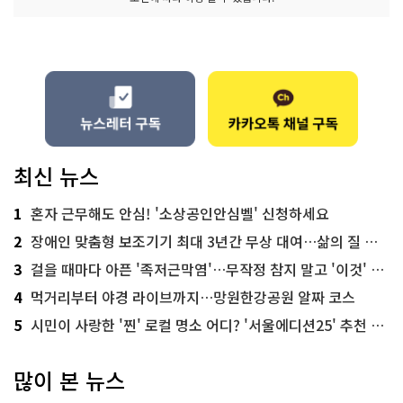
최신 뉴스
1
혼자 근무해도 안심! '소상공인안심벨' 신청하세요
2
장애인 맞춤형 보조기기 최대 3년간 무상 대여…삶의 질 높인다
3
걸을 때마다 아픈 '족저근막염'…무작정 참지 말고 '이것' 해보세요!
4
먹거리부터 야경 라이브까지…망원한강공원 알짜 코스
5
시민이 사랑한 '찐' 로컬 명소 어디? '서울에디션25' 추천 코스
많이 본 뉴스