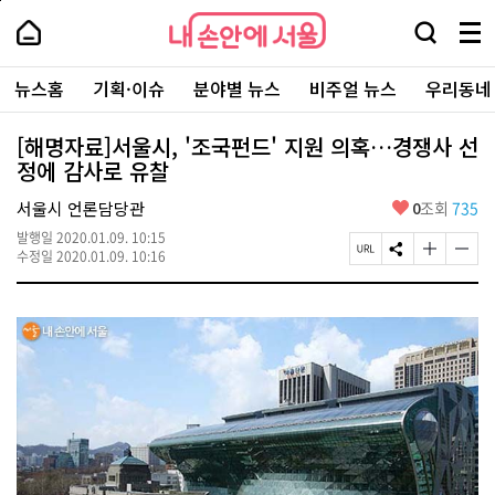
본
페
내
문
이
내
손
검
메
바
지
손
안
색
뉴
로
상
안
주
에
창
전
가
단
에
뉴스홈
기획·이슈
분야별 뉴스
비주얼 뉴스
우리동네
요
서
열
체
기
으
서
서
울
기
보
로
울
비
기
이
-
[해명자료]서울시, '조국펀드' 지원 의혹…경쟁사 선
스
동
서
정에 감사로 유찰
바
울
로
시
가
좋
서울시 언론담당관
0
조회
735
대
기
아
표
발행일
2020.01.09. 10:15
요
소
페
S
글
글
수정일
2020.01.09. 10:16
통
이
N
자
자
포
지
S
크
크
털
U
공
기
기
R
유
크
작
L
하
게
게
복
기
변
변
사
경
경
하
하
기
기