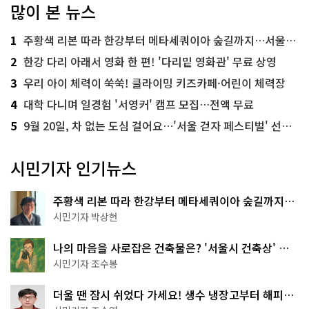
많이 본 뉴스
1
주황색 리본 따라 한강부터 메타세쿼이아 숲길까지…서울둘레길 15코스
2
한강 다리 아래서 영화 한 편! '다리밑 영화관' 무료 상영
3
우리 아이 체력이 쑥쑥! 클라이밍 키즈카페·어린이 체력장
4
대학 다니며 일경험 '서영커' 캠프 모집…전액 무료
5
9월 20일, 차 없는 도심 걸어요…'서울 걷자 페스티벌' 선착순 5천명
시민기자 인기뉴스
주황색 리본 따라 한강부터 메타세쿼이아 숲길까지…
서울둘레길 15코스
시민기자 박상현
나의 마음을 사로잡은 건축물은? '서울시 건축상' 수
상작 공개!
시민기자 조수봉
더울 땐 잠시 쉬었다 가세요! 생수 냉장고부터 해피소
·무더위쉼터까지