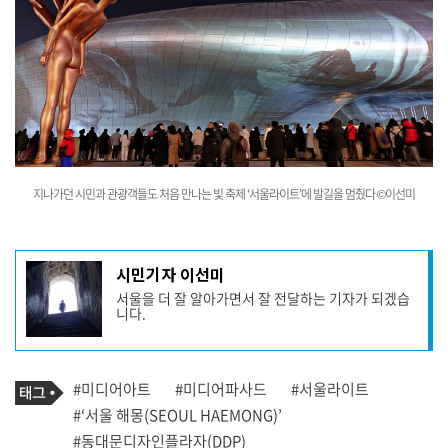
지나
가던 시민과 관광객들도 처음 만나는 빛 축제 ‘서울라이트’에 발길을 멈췄다
©이선미
기
시민기자 이선미
사
서울을 더 잘 알아가면서 잘 전달하는 기자가 되겠습
작
니다.
성
자
프
로
기
필
태
#미디어아트
#미디어파사드
#서울라이트
사
그
관
#‘서울 해몽(SEOUL HAEMONG)’
련
#동대문디자인플라자(DDP)
태