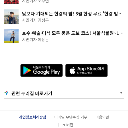
시민기자 조수연
낮보다 기대되는 한강의 밤! 8월 한정 무료 '한강 밤
핑' 예약은?
시민기자 김성무
호수·예술·미식 모두 품은 도보 코스! 서울식물원~LG
아트센터~마곡테라스거리
시민기자 이상돈
다
A
운
p
로
p
드
S
하
t
기
o
관련 누리집 바로가기
G
r
o
e
o
에
g
서
l
다
개인정보처리방침
이메일 무단수집 거부
이용약관
e
운
P
로
PC버전