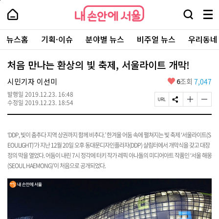
본
페
내
문
이
내
손
검
메
바
지
손
안
색
뉴
로
상
안
주
에
창
전
가
단
에
뉴스홈
기획·이슈
분야별 뉴스
비주얼 뉴스
우리동네
요
서
열
체
기
으
서
서
울
기
보
로
울
비
기
이
-
처음 만나는 환상의 빛 축제, 서울라이트 개막!
스
동
서
바
울
좋
시민기자 이선미
6
조회
7,047
로
시
아
가
대
발행일
2019.12.23. 16:48
요
기
페
S
글
글
표
수정일
2019.12.23. 18:54
이
N
자
자
소
지
S
크
크
통
U
공
기
기
포
R
유
크
작
‘DDP, 빛이 춤추다 지역 상권까지 함께 비추다.’ 한겨울 어둠
속에 펼쳐지는 빛 축제 ‘서울라이트(S
털
L
하
게
게
EOULIGHT)’가 지난 12월
20일 오후 동대문디자인플라자(DDP) 살림터에서 개막식을 갖고 대장
복
기
변
변
정의 막을 열었다. 어둠이 내린 7시 정각에 터키 작가 레픽 아나돌의 미디어아트 작품인 ‘서울 해몽
사
경
경
(SEOUL HAEMONG)’이 처음으로 공개되었다.
하
하
기
기