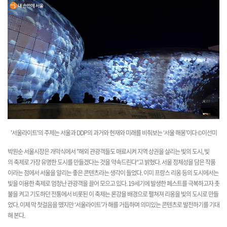
'서울라이트'의 주제는 서울과 DD
P의 과거와 현재와 미래를 비춰보는 ‘서울 해몽’이다
©이선미
박원순 서울시장은 개막식에서 "해외 관광객들도
매
료
시
켜
지
역
상
권
을
살
리
는
빛
의
도
시
,
빛
의
축
제
로
가
장
유
명
한
도
시
를
만
들
겠
다
는
것
을
약
속
드
린
다
“
고
밝
혔
다
.
서
울
정
체
성
을
담
은
작
품
이
라
는
점
에
서
서
울
을
알
리
는
좋은
콘
텐
츠
라
는
생
각
이
들
었
다
.
이미 프랑스 리옹 등의 도시에서는
빛을 이용한 축제로 엄청난 관광객을 끌어 모으고 있다. 19세기에 발생한 페스트를 극복하고자 촛
불을 켜고 기도하던 전통에서 비롯된 이 축제는 론강을 배경으로 펼쳐져 리옹을 빛의 도시로 만들
었다. 이제 막 첫걸음을 뗐지만 ‘서울라이트’가 해를 거듭하며 의미있는 콘텐츠로 발전하기를 기대
해 본다.