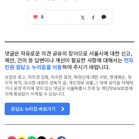
그
좋
6
카
트
페
아
카
위
이
요
오
터
스
톡
북
댓글은 자유로운 의견 공유의 장이므로 서울시에 대한 신고,
제안, 건의 등 답변이나 개선이 필요한 사항에 대해서는
전자
민원 응답소 누리집을 이용
하여 주시기 바랍니다.
상업성 광고, 저작권 침해, 저속한 표현, 특정인에 대한 비방, 명예훼손, 정
치적 목적, 유사한 내용의 반복적 글, 개인정보 유출,그 밖에 공익을 저해하
거나 운영 취지에 맞지 않는 댓글은 서울특별시 조례 및 개인정보보호법에
의해 통보없이 삭제될 수 있습니다.
응답소 누리집 바로가기