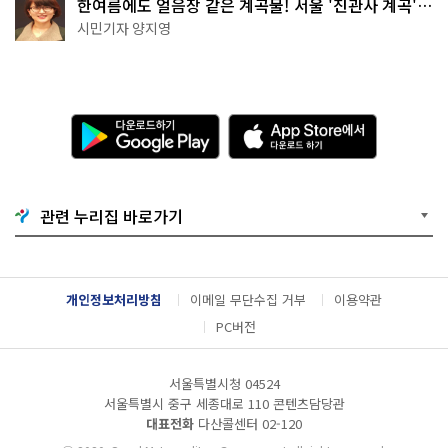
한여름에도 얼음장 같은 계곡물! 서울 '진관사 계곡'이
천국이네~
시민기자 양지영
다
A
운
p
로
p
드
S
하
t
기
o
관련 누리집 바로가기
G
r
o
e
o
에
g
서
l
다
개인정보처리방침
이메일 무단수집 거부
이용약관
e
운
P
로
PC버전
l
드
a
하
y
기
서울특별시청 04524
서울특별시 중구 세종대로 110 콘텐츠담당관
대표전화
다산콜센터
02-120