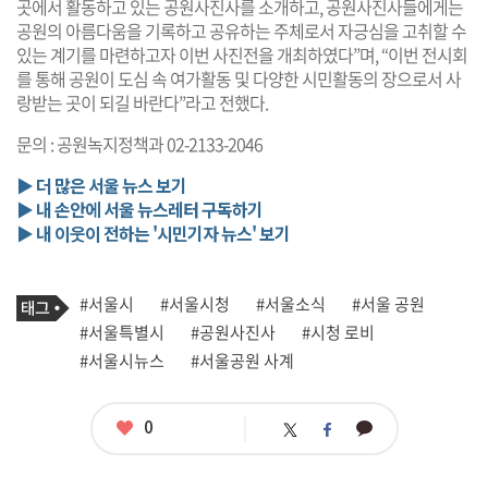
곳에서 활동하고 있는 공원사진사를 소개하고, 공원사진사들에게는
공원의 아름다움을 기록하고 공유하는 주체로서 자긍심을 고취할 수
있는 계기를 마련하고자 이번 사진전을 개최하였다”며, “이번 전시회
를 통해 공원이 도심 속 여가활동 및 다양한 시민활동의 장으로서 사
랑받는 곳이 되길 바란다”라고 전했다.
문의 : 공원녹지정책과 02-2133-2046
▶ 더 많은 서울 뉴스 보기
▶ 내 손안에 서울 뉴스레터 구독하기
▶ 내 이웃이 전하는 '시민기자 뉴스' 보기
기
태
#서울시
#서울시청
#서울소식
#서울 공원
사
그
관
#서울특별시
#공원사진사
#시청 로비
련
#서울시뉴스
#서울공원 사계
태
그
좋
0
카
트
페
아
카
위
이
요
오
터
스
톡
북