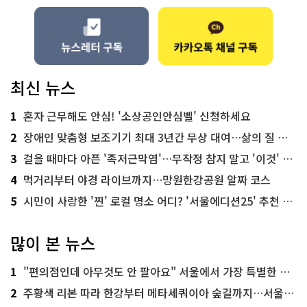
최신 뉴스
1
혼자 근무해도 안심! '소상공인안심벨' 신청하세요
2
장애인 맞춤형 보조기기 최대 3년간 무상 대여…삶의 질 높인다
3
걸을 때마다 아픈 '족저근막염'…무작정 참지 말고 '이것' 해보세요!
4
먹거리부터 야경 라이브까지…망원한강공원 알짜 코스
5
시민이 사랑한 '찐' 로컬 명소 어디? '서울에디션25' 추천 코스
많이 본 뉴스
1
"편의점인데 아무것도 안 팔아요" 서울에서 가장 특별한 편의점의 정체
2
주황색 리본 따라 한강부터 메타세쿼이아 숲길까지…서울둘레길 15코스