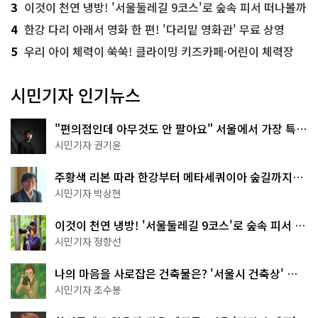
3
이것이 천연 냉방! '서울둘레길 9코스'로 숲속 피서 떠나볼까
4
한강 다리 아래서 영화 한 편! '다리밑 영화관' 무료 상영
5
우리 아이 체력이 쑥쑥! 클라이밍 키즈카페·어린이 체력장
시민기자 인기뉴스
"편의점인데 아무것도 안 팔아요" 서울에서 가장 특별
한 편의점의 정체
시민기자 권기윤
주황색 리본 따라 한강부터 메타세쿼이아 숲길까지…
서울둘레길 15코스
시민기자 박상현
이것이 천연 냉방! '서울둘레길 9코스'로 숲속 피서 떠
나볼까
시민기자 정향선
나의 마음을 사로잡은 건축물은? '서울시 건축상' 수
상작 공개!
시민기자 조수봉