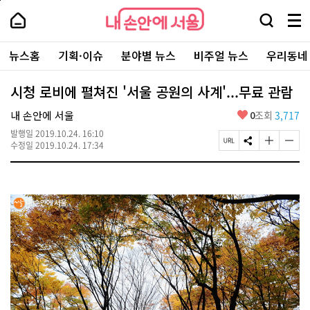
본
페
내
문
이
내
손
검
메
바
지
손
안
색
뉴
로
상
안
주
에
창
전
가
단
에
뉴스홈
기획·이슈
분야별 뉴스
비주얼 뉴스
우리동네
요
서
열
체
기
으
서
서
울
기
보
로
울
비
기
이
-
시청 로비에 펼쳐진 '서울 공원의 사계'...무료 관람
스
동
서
바
울
좋
내 손안에 서울
0
조회
3,717
로
시
아
가
대
발행일
2019.10.24. 16:10
요
기
페
S
글
글
표
수정일
2019.10.24. 17:34
이
N
자
자
소
지
S
크
크
통
U
공
기
기
포
R
유
크
작
털
L
하
게
게
복
기
변
변
사
경
경
하
하
기
기