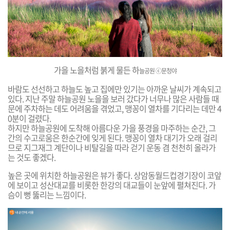
가을 노을처럼 붉게 물든 하
늘공원
ⓒ문청야
바람도 선선하고 하늘도 높고 집에만 있기는 아까운 날씨가 계속되고
있다. 지난 주말 하늘공원 노을을 보러 갔다가 너무나 많은 사람들 때
문에 주차하는 데도 어려움을 겪었고, 맹꽁이 열차를 기다리는 데만 4
0분이 걸렸다.
하지만 하늘공원에 도착해 아름다운 가을 풍경을 마주하는 순간, 그
간의 수고로움은 한순간에 잊게 된다. 맹꽁이 열차 대기가 오래 걸리
므로 지그재그 계단이나 비탈길을 따라 걷기 운동 겸 천천히 올라가
는 것도 좋겠다.
높은 곳에 위치한 하늘공원은 뷰가 좋다. 상암동월드컵경기장이 코앞
에 보이고 성산대교를 비롯한 한강의 대교들이 눈앞에 펼쳐진다. 가
슴이 뻥 뚫리는 느낌이다.