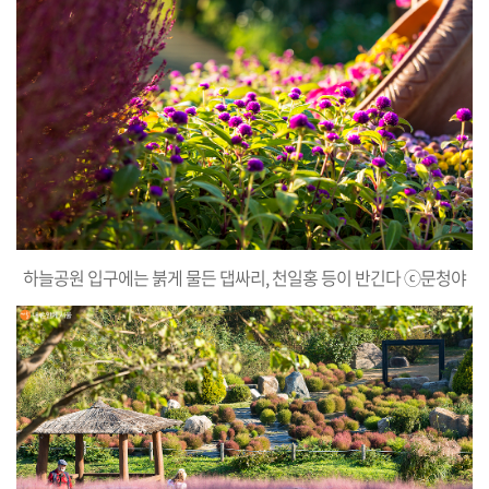
하늘공원 입구에는 붉게 물든 댑싸리, 천일홍 등이 반긴다 ⓒ문청야