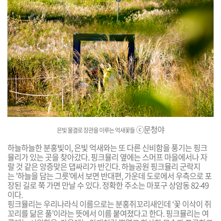
ⓒ문청야
은빛 물결로 장관을 이루는 억새꽃들
하늘하늘한 분홍빛이,
은
빛
억
새
와
는
또
다
른
신
비
함
을
풍
기
는
핑크
뮬리가 있는
곳
을
찾
아
갔
다
.
핑
크
뮬
리
옆
에
는
스
머
프
마
을
에
서
나
자
랄
것
같
은
앙
증
맞
은
댑
싸
리
가
반
긴
다
.
하
늘
공
원
핑
크
뮬
리
군
락
지
는
'
하
늘
을
담
는
그
릇'
에
서
보
면
반
대
편
,
가
운
데
도
로
에
서
우
측
으
로
포
장
된
길
로
쭉
가
면
만
날
수
있
다
.
정
확
한
주
소
는
마
포
구
상
암
동
8
2
-
4
9
이
다
.
핑
크
뮬
리
는
우
리
나
라
식
이
름
으
로
는
분
홍
쥐
꼬
리
새
인
데
‘
꽃
이
삭
이
쥐
꼬
리
를
닮
은
풀
’
이
라
는
뜻
에
서
이
름
붙
여
졌
다
고
한
다
.
핑
크
뮬
리
는
여