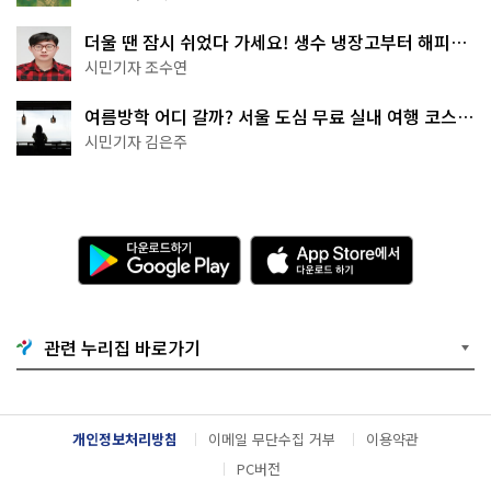
더울 땐 잠시 쉬었다 가세요! 생수 냉장고부터 해피소
·무더위쉼터까지
시민기자 조수연
여름방학 어디 갈까? 서울 도심 무료 실내 여행 코스
추천
시민기자 김은주
다
A
운
p
로
p
드
S
하
t
기
o
관련 누리집 바로가기
G
r
o
e
o
에
g
서
l
다
개인정보처리방침
이메일 무단수집 거부
이용약관
e
운
P
로
PC버전
l
드