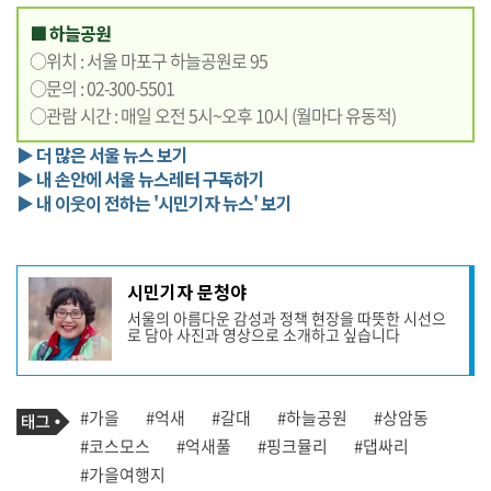
■ 하늘공원
○위치 : 서울 마포구 하늘공원로 95
○문의 : 02-300-5501
○관람 시간 : 매일 오전 5시~오후 10시 (월마다 유동적)
▶ 더 많은 서울 뉴스 보기
▶ 내 손안에 서울 뉴스레터 구독하기
▶ 내 이웃이 전하는 '시민기자 뉴스' 보기
기
시민기자 문청야
사
서울의 아름다운 감성과 정책 현장을 따뜻한 시선으
작
로 담아 사진과 영상으로 소개하고 싶습니다
성
자
프
로
기
필
태
#가을
#억새
#갈대
#하늘공원
#상암동
사
그
관
#코스모스
#억새풀
#핑크뮬리
#댑싸리
련
#가을여행지
태