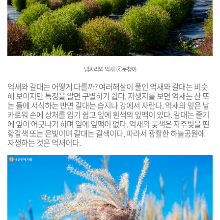
댑싸리와 억새 ⓒ문청야
억새와 갈대는 어떻게 다를까? 여러해살이 풀인 억새와 갈대는 비슷
해 보이지만 특징을 알면 구별하기 쉽다. 자생지를 보면 억새는 산 또
는 들에 서식하는 반면 갈대는 습지나 강에서 자란다. 억새의 잎은 날
카로워 손에 상처를 입기 쉽고 잎에 흰색의 잎맥이 있다. 갈대는 줄기
에 잎이 어긋나기 하며 잎에 잎맥이 없다. 억새의 꽃색은 자주빛을 띤
황갈색 또는 은빛이며 갈대는 갈색이다. 따라서 광활한 하늘공원에
자생하는 것은 억새이다.