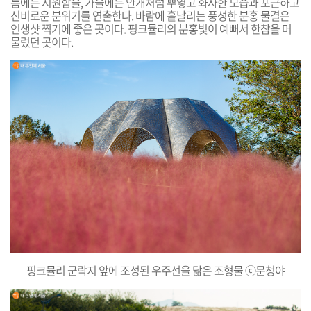
름
에
는
시
원
함
을
,
가
을
에
는
안
개
처
럼
뿌
옇
고
화
사
한
모
습
과
포
근
하
고
신
비
로
운
분
위
기
를
연
출
한
다
.
바
람
에
흩
날
리
는
풍
성
한
분
홍
물
결
은
인
생
샷
찍
기
에
좋
은
곳
이
다
.
핑
크
뮬
리
의
분
홍
빛
이
예
뻐
서
한
참
을
머
물
렀
던 곳이다.
핑크뮬리 군락지 앞에 조성된 우주선을 닮은 조형물 ⓒ문청야