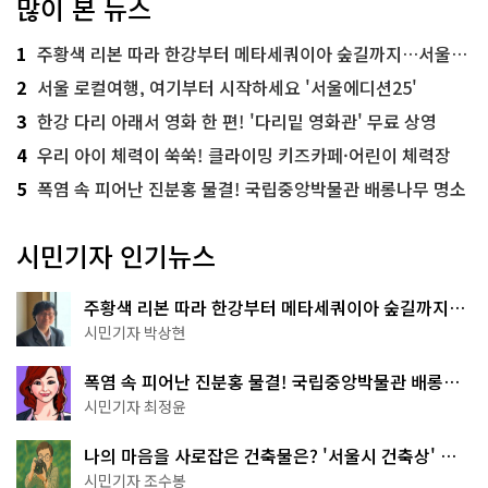
많이 본 뉴스
1
주황색 리본 따라 한강부터 메타세쿼이아 숲길까지…서울둘레길 15코스
2
서울 로컬여행, 여기부터 시작하세요 '서울에디션25'
3
한강 다리 아래서 영화 한 편! '다리밑 영화관' 무료 상영
4
우리 아이 체력이 쑥쑥! 클라이밍 키즈카페·어린이 체력장
5
폭염 속 피어난 진분홍 물결! 국립중앙박물관 배롱나무 명소
시민기자 인기뉴스
주황색 리본 따라 한강부터 메타세쿼이아 숲길까지…
서울둘레길 15코스
시민기자 박상현
폭염 속 피어난 진분홍 물결! 국립중앙박물관 배롱나
무 명소
시민기자 최정윤
나의 마음을 사로잡은 건축물은? '서울시 건축상' 수
상작 공개!
시민기자 조수봉