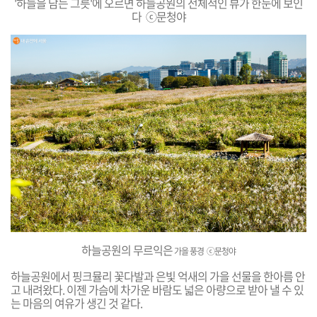
'하늘을 담는 그릇'에
오르면 하늘공원의 전체적인 뷰가 한눈에 보인
다 ⓒ문청야
하늘공원의 무르익은
가을 풍경
ⓒ문청야
하늘공원에서 핑크뮬리 꽃다발과 은빛 억새의 가을 선물을 한아름 안
고 내려왔다. 이젠 가슴에 차가운 바람도 넓은 아량으로 받아 낼 수 있
는 마음의 여유가 생긴 것 같다.