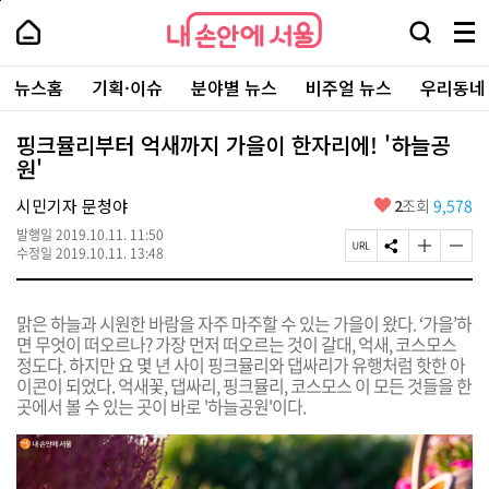
본
페
내
문
이
내
손
검
메
바
지
손
안
색
뉴
로
상
안
주
에
창
전
가
단
에
뉴스홈
기획·이슈
분야별 뉴스
비주얼 뉴스
우리동네
요
서
열
체
기
으
서
서
울
기
보
로
울
비
기
이
-
핑크뮬리부터 억새까지 가을이 한자리에! '하늘공
스
동
서
원'
바
울
로
시
가
좋
시민기자 문청야
2
조회
9,578
대
기
아
표
발행일
2019.10.11. 11:50
요
소
페
S
글
글
수정일
2019.10.11. 13:48
통
이
N
자
자
포
지
S
크
크
털
U
공
기
기
맑은 하늘과 시원한 바람을 자주 마주할 수 있는 가을이 왔다. ‘가을’하
R
유
크
작
면 무엇이 떠오르나? 가장 먼저 떠오르는 것이 갈대, 억새, 코스모스
L
하
게
게
정도
다. 하지만 요
몇 년 사이 핑크뮬리와 댑싸리가 유행처럼 핫한 아
복
기
변
변
사
경
경
이콘이 되었다. 억새꽃, 댑싸리, 핑크뮬리, 코스모스 이 모든 것들을 한
하
하
곳에서 볼 수 있는 곳이 바로 '하늘공원'이다.
기
기