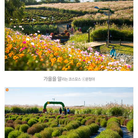
가을을 알
리는 코스모스
ⓒ문청야