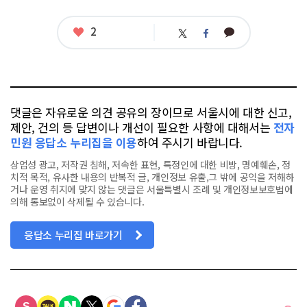
그
좋
2
카
트
페
아
카
위
이
요
오
터
스
톡
북
댓글은 자유로운 의견 공유의 장이므로 서울시에 대한 신고,
제안, 건의 등 답변이나 개선이 필요한 사항에 대해서는
전자
민원 응답소 누리집을 이용
하여 주시기 바랍니다.
상업성 광고, 저작권 침해, 저속한 표현, 특정인에 대한 비방, 명예훼손, 정
치적 목적, 유사한 내용의 반복적 글, 개인정보 유출,그 밖에 공익을 저해하
거나 운영 취지에 맞지 않는 댓글은 서울특별시 조례 및 개인정보보호법에
의해 통보없이 삭제될 수 있습니다.
응답소 누리집 바로가기