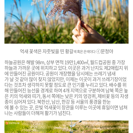
억새 꽃색은 자줏빛을 띤 황갈
ⓒ문청야
색 혹은 은색이다
하늘공원은 해발 98m, 상부 면적 19만1,400㎡, 월드컵공원 중 가장
하늘과 가까운 곳에 위치하고 있다. 이곳은 과거 난지도 제2매립지 위
에 만들어진 공원이다. 공원이 개장했을 당시에는 쓰레기 냄새
가 날 것 같아 많이 찾지 않았지만, 이제는 이곳이 과거 쓰레기장이었
다는 것조차 생각하지 못할 정도로 큰 인기를 누리고 있다. 배수를 위
해 만들어진 능선을 경계로 하여 4개 지역으로 구분하여 남북 쪽은 높
은 키의 억새와 띠가, 동서 쪽에는 낮은 키의 엉겅퀴, 제비꽃 등의 자생
종이 심어져 있다. 북한산, 남산, 한강 등 서울의 풍경을 한눈
에 볼 수 있는 곳, 은빛 억새꽃이 장관을 이루는 이곳에 휴일이면 넘쳐
나는 사람들이 더해져 활기가 넘친다.