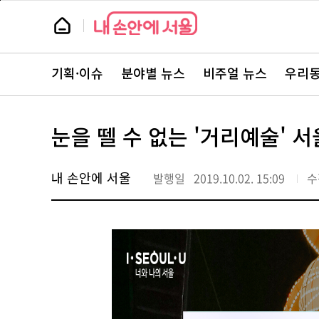
본
페
문
이
뉴
바
지
스
로
상
룸
가
단
뉴
기
으
스
로
기획·이슈
분야별 뉴스
비주얼 뉴스
우리동
주
이
요
동
서
비
스
눈을 뗄 수 없는 '거리예술' 
바
로
가
기
내 손안에 서울
발행일
2019.10.02. 15:09
수