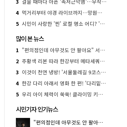
3
걸을 때마다 아픈 '족저근막염'…무작정 참지 말고 '이것' 해보세요!
4
먹거리부터 야경 라이브까지…망원한강공원 알짜 코스
5
시민이 사랑한 '찐' 로컬 명소 어디? '서울에디션25' 추천 코스
많이 본 뉴스
1
"편의점인데 아무것도 안 팔아요" 서울에서 가장 특별한 편의점의 정체
2
주황색 리본 따라 한강부터 메타세쿼이아 숲길까지…서울둘레길 15코스
3
이것이 천연 냉방! '서울둘레길 9코스'로 숲속 피서 떠나볼까
4
한강 다리 아래서 영화 한 편! '다리밑 영화관' 무료 상영
5
우리 아이 체력이 쑥쑥! 클라이밍 키즈카페·어린이 체력장
시민기자 인기뉴스
"편의점인데 아무것도 안 팔아요" 서울에서 가장 특별한 편의점의 정체