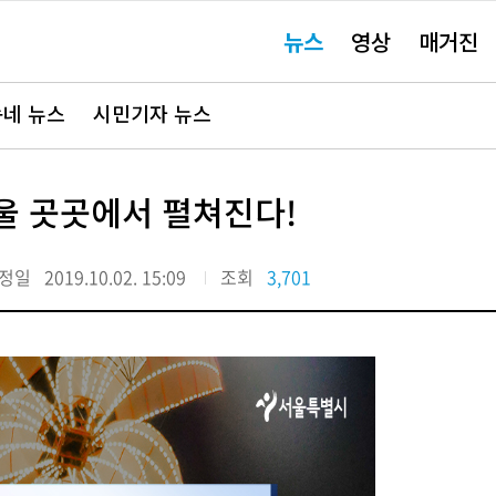
주
뉴스
영상
매거진
요
서
비
스
바
네 뉴스
시민기자 뉴스
로
가
기"
서울 곳곳에서 펼쳐진다!
정일
2019.10.02. 15:09
조회
3,701