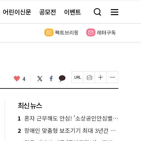
어린이신문
공모전
이벤트
검
메
색
뉴
창
전
열
체
팩트브리핑
레터구독
기
보
기
카
좋
트
페
4
페
인
글
글
카
위
이
아
이
쇄
자
자
오
터
스
요
지
하
크
크
톡
북
U
기
기
기
R
새
크
작
L
창
게
게
최신 뉴스
복
열
변
변
사
림
경
경
하
하
1
혼자 근무해도 안심! '소상공인안심벨' 신청하세요
기
기
2
장애인 맞춤형 보조기기 최대 3년간 무상 대여…삶의 질 높인다