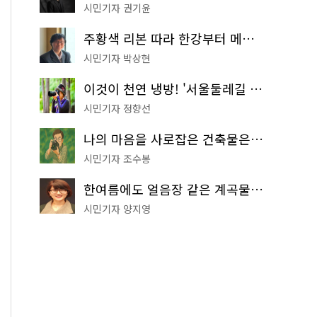
시민기자 권기윤
주황색 리본 따라 한강부터 메타세쿼이아 숲길까지…서울둘레길 15코스
시민기자 박상현
이것이 천연 냉방! '서울둘레길 9코스'로 숲속 피서 떠나볼까
시민기자 정향선
나의 마음을 사로잡은 건축물은? '서울시 건축상' 수상작 공개!
시민기자 조수봉
한여름에도 얼음장 같은 계곡물! 서울 '진관사 계곡'이 천국이네~
시민기자 양지영