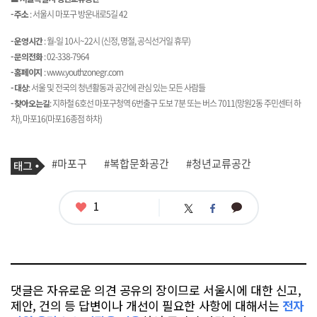
- 주소
: 서울시 마포구 방운내로5길 42
- 운영시간
: 월-일 10시~22시 (신정, 명절, 공식선거일 휴무)
- 문의전화
: 02-338-7964
- 홈페이지
:
www.youthzonegr.com
- 대상
: 서울 및 전국의 청년활동과 공간에 관심 있는 모든 사람들
- 찾아오는길
: 지하철 6호선 마포구청역 6번출구 도보 7분 또는 버스 7011(망원2동 주민센터 하
차), 마포16(마포16종점 하차)
기
태
#마포구
#복합문화공간
#청년교류공간
사
그
관
련
태
좋
1
카
트
페
그
아
카
위
이
요
오
터
스
톡
북
댓글은 자유로운 의견 공유의 장이므로 서울시에 대한 신고,
제안, 건의 등 답변이나 개선이 필요한 사항에 대해서는
전자