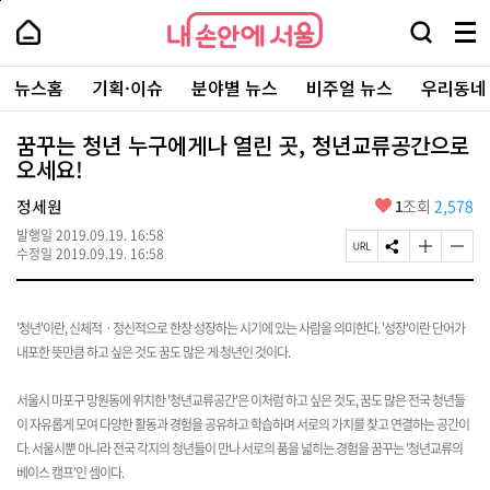
본
페
내
문
이
내
손
검
메
바
지
손
안
색
뉴
로
상
안
주
에
창
전
가
단
에
뉴스홈
기획·이슈
분야별 뉴스
비주얼 뉴스
우리동네
요
서
열
체
기
으
서
서
울
기
보
로
울
비
기
이
-
꿈꾸는 청년 누구에게나 열린 곳, 청년교류공간으로
스
동
서
오세요!
바
울
로
시
가
좋
정세원
1
조회
2,578
대
기
아
표
발행일
2019.09.19. 16:58
요
소
페
S
글
글
수정일
2019.09.19. 16:58
통
이
N
자
자
포
지
S
크
크
털
U
공
기
기
R
유
크
작
'청년'이란, 신체적ㆍ정신적으로 한창 성장하는 시기에 있는 사람을 의미한다. '성장'이란 단어가
L
하
게
게
내포한 뜻만큼 하고 싶은 것도 꿈도 많은 게 청년인 것이다.
복
기
변
변
사
경
경
하
하
서울시 마포구 망원동에 위치한 '청년교류공간'은 이처럼 하고 싶은 것도, 꿈도 많은 전국 청년들
기
기
이 자유롭게 모여 다양한 활동과 경험을 공유하고 학습하며 서로의 가치를 찾고 연결하는 공간이
다. 서울시뿐 아니라 전국 각지의 청년들이 만나 서로의 품을 넓히는 경험을 꿈꾸는 '청년교류의
베이스 캠프'인 셈이다.