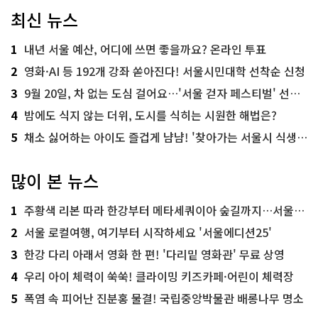
최신 뉴스
1
내년 서울 예산, 어디에 쓰면 좋을까요? 온라인 투표
2
영화·AI 등 192개 강좌 쏟아진다! 서울시민대학 선착순 신청
3
9월 20일, 차 없는 도심 걸어요…'서울 걷자 페스티벌' 선착순 5천명
4
밤에도 식지 않는 더위, 도시를 식히는 시원한 해법은?
5
채소 싫어하는 아이도 즐겁게 냠냠! '찾아가는 서울시 식생활 교육' 현장
많이 본 뉴스
1
주황색 리본 따라 한강부터 메타세쿼이아 숲길까지…서울둘레길 15코스
2
서울 로컬여행, 여기부터 시작하세요 '서울에디션25'
3
한강 다리 아래서 영화 한 편! '다리밑 영화관' 무료 상영
4
우리 아이 체력이 쑥쑥! 클라이밍 키즈카페·어린이 체력장
5
폭염 속 피어난 진분홍 물결! 국립중앙박물관 배롱나무 명소