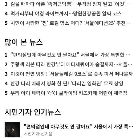
3
걸을 때마다 아픈 '족저근막염'…무작정 참지 말고 '이것' 해보세요!
4
먹거리부터 야경 라이브까지…망원한강공원 알짜 코스
5
시민이 사랑한 '찐' 로컬 명소 어디? '서울에디션25' 추천 코스
많이 본 뉴스
1
"편의점인데 아무것도 안 팔아요" 서울에서 가장 특별한 편의점의 정체
2
주황색 리본 따라 한강부터 메타세쿼이아 숲길까지…서울둘레길 15코스
3
이것이 천연 냉방! '서울둘레길 9코스'로 숲속 피서 떠나볼까
4
한강 다리 아래서 영화 한 편! '다리밑 영화관' 무료 상영
5
우리 아이 체력이 쑥쑥! 클라이밍 키즈카페·어린이 체력장
시민기자 인기뉴스
"편의점인데 아무것도 안 팔아요" 서울에서 가장 특별
한 편의점의 정체
시민기자 권기윤