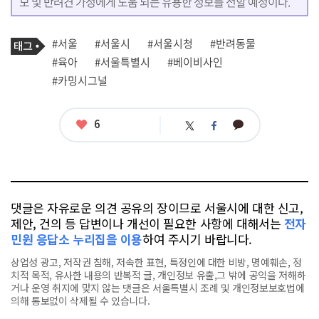
모 및 반려견 가정에게 도움 되는 유용한 정보를 전할 예정이다.
기
태
#서울
#서울시
#서울시청
#반려동물
사
그
관
#육아
#서울특별시
#베이비사인
련
#카밍시그널
태
그
좋
6
카
트
페
아
카
위
이
요
오
터
스
톡
북
댓글은 자유로운 의견 공유의 장이므로 서울시에 대한 신고,
제안, 건의 등 답변이나 개선이 필요한 사항에 대해서는
전자
민원 응답소 누리집을 이용
하여 주시기 바랍니다.
상업성 광고, 저작권 침해, 저속한 표현, 특정인에 대한 비방, 명예훼손, 정
치적 목적, 유사한 내용의 반복적 글, 개인정보 유출,그 밖에 공익을 저해하
거나 운영 취지에 맞지 않는 댓글은 서울특별시 조례 및 개인정보보호법에
의해 통보없이 삭제될 수 있습니다.