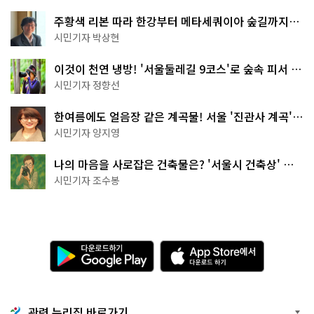
주황색 리본 따라 한강부터 메타세쿼이아 숲길까지…
서울둘레길 15코스
시민기자 박상현
이것이 천연 냉방! '서울둘레길 9코스'로 숲속 피서 떠
나볼까
시민기자 정향선
한여름에도 얼음장 같은 계곡물! 서울 '진관사 계곡'이
천국이네~
시민기자 양지영
나의 마음을 사로잡은 건축물은? '서울시 건축상' 수
상작 공개!
시민기자 조수봉
다
A
운
p
로
p
드
S
하
t
기
o
관련 누리집 바로가기