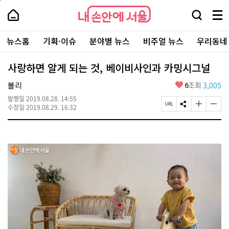
본
페
내
문
이
내
손
검
메
바
지
손
안
색
뉴
로
상
안
주
에
창
전
가
단
에
뉴스홈
기획·이슈
분야별 뉴스
비주얼 뉴스
우리동네
요
서
열
체
기
으
서
서
울
기
보
로
울
비
기
이
-
사랑하면 알게 되는 것, 베이비사인과 카밍시그널
스
동
서
바
울
좋
볼리
6
조회
3,005
로
시
아
가
대
발행일
2019.08.28. 14:55
요
기
페
S
글
글
표
수정일
2019.08.29. 16:32
이
N
자
자
소
지
S
크
크
통
U
공
기
기
포
R
유
크
작
털
L
하
게
게
복
기
변
변
사
경
경
하
하
기
기