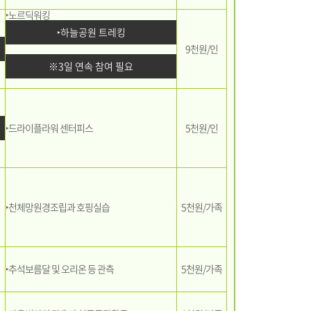
‣노르딕워킹
‣하늘공원 트레킹
9천원/인
※3일 연속 참여 필요
‣드라이플라워 센터피스
5천원/인
‣천체망원경조립과 호핑실습
5천원/가족
‣추석보름달 및 오리온 등 관측
5천원/가족