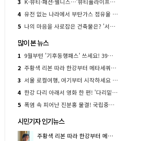
3
K-뷰티·패션·웰니스…'뷰티풀라이프인서울' 6일부터 사전 예약
4
유전 없는 나라에서 부탄가스 점유율 1위 가능? Yes, I 'CAN'
5
나의 마음을 사로잡은 건축물은? '서울시 건축상' 수상작 공개!
많이 본 뉴스
1
9월부턴 '기후동행패스' 쓰세요! 39세까지 청년 혜택
2
주황색 리본 따라 한강부터 메타세쿼이아 숲길까지…서울둘레길 15코스
3
서울 로컬여행, 여기부터 시작하세요 '서울에디션25'
4
한강 다리 아래서 영화 한 편! '다리밑 영화관' 무료 상영
5
폭염 속 피어난 진분홍 물결! 국립중앙박물관 배롱나무 명소
시민기자 인기뉴스
주황색 리본 따라 한강부터 메타세쿼이아 숲길까지…서울둘레길 15코스