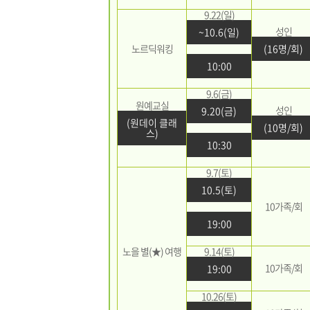
9.22(일)
성인
~10.6(일)
노르딕워킹
(16명/회)
10:00
9.6(금)
원예교실
성인
9.20(금)
(원데이 클래
(10명/회)
스)
10:30
9.7(토)
10.5(토)
10가족/회
19:00
노을 별(★) 여행
9.14(토)
10가족/회
19:00
10.26(토)