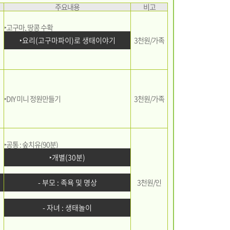
주요내용
비고
‣고구마, 땅콩 수확
‣요리(고구마파이)로 생태이야기
3천원/가족
‣DIY 미니 정원만들기
3천원/가족
‣공통 : 숲치유(90분)
‣개별(30분)
- 부모 : 족욕 및 명상
3천원/인
- 자녀 : 생태놀이