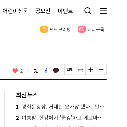
어린이신문
공모전
이벤트
검
메
색
뉴
창
전
열
체
팩트브리핑
레터구독
기
보
기
카
좋
트
페
2
페
인
글
글
카
위
이
아
이
쇄
자
자
오
터
스
요
지
하
크
크
톡
북
U
기
기
기
R
새
크
작
L
창
게
게
최신 뉴스
복
열
변
변
사
림
경
경
하
하
1
광화문광장, 거대한 요가장 됐다! '달빛요가'와 함께한 여름밤 힐링
기
기
2
여름밤, 한강에서 '줍깅'하고 에코마일리지도 줍줍!