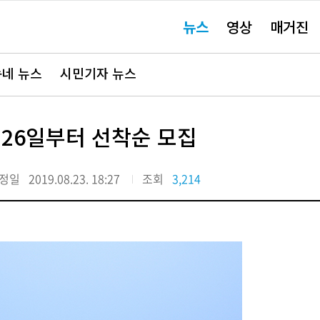
주
뉴스
영상
매거진
요
서
비
스
바
네 뉴스
시민기자 뉴스
로
가
기"
 26일부터 선착순 모집
정일
2019.08.23. 18:27
조회
3,214