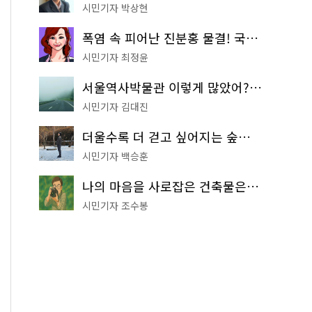
시민기자 박상현
폭염 속 피어난 진분홍 물결! 국립중앙박물관 배롱나무 명소
시민기자 최정윤
서울역사박물관 이렇게 많았어? 주말마다 한 곳씩 떠나는 역사 산책
시민기자 김대진
더울수록 더 걷고 싶어지는 숲길! 서울둘레길 '아차산 코스'
시민기자 백승훈
나의 마음을 사로잡은 건축물은? '서울시 건축상' 수상작 공개!
시민기자 조수봉