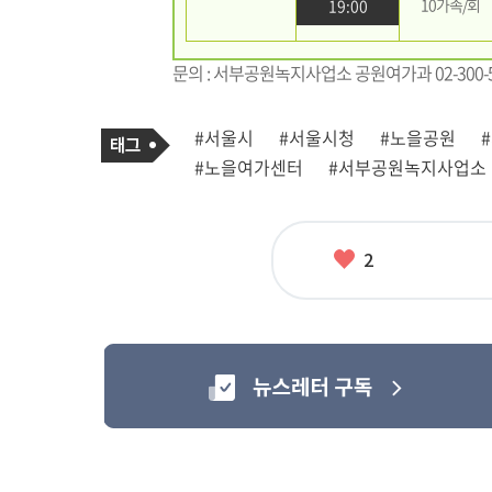
10가족/회
19:00
문의 : 서부공원녹지사업소 공원여가과 02-300-5
기
태
#서울시
#서울시청
#노을공원
사
그
관
#노을여가센터
#서부공원녹지사업소
련
태
그
좋
2
아
요