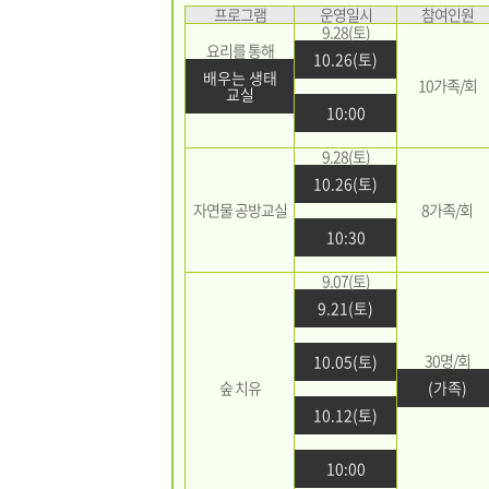
프로그램
운영일시
참여인원
9.28(토)
요리를 통해
10.26(토)
배우는 생태
10가족/회
교실
10:00
9.28(토)
10.26(토)
자연물 공방교실
8가족/회
10:30
9.07(토)
9.21(토)
30명/회
10.05(토)
숲 치유
(가족)
10.12(토)
10:00