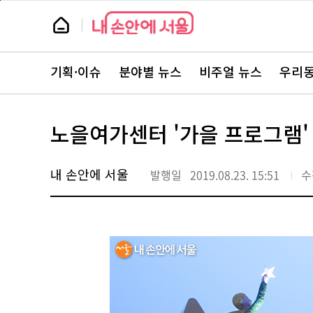
본
페
문
이
뉴
바
지
스
로
상
룸
가
단
뉴
기
으
스
로
기획·이슈
분야별 뉴스
비주얼 뉴스
우리동
주
이
요
동
서
비
스
노을여가센터 '가을 프로그램'
바
로
가
기
내 손안에 서울
발행일
2019.08.23. 15:51
수