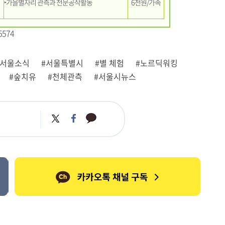
‣가을별자리 관측과 천문공작활동
6천원/가족
574
#서울소식
#서울특별시
#별 체험
#노르딕워킹
#숲치유
#천체관측
#서울시뉴스
카
트
페
카
위
이
오
터
스
톡
북