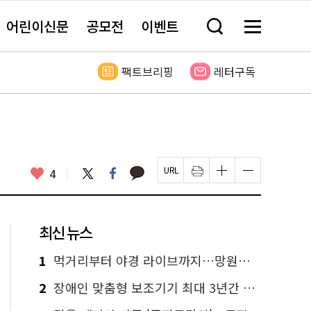
어린이신문
공모전
이벤트
검
메
색
뉴
창
전
열
체
팩트브리핑
레터구독
기
보
기
카
좋
트
페
4
페
인
글
글
카
위
이
아
이
쇄
자
자
오
터
스
요
지
하
크
크
톡
북
U
기
기
기
R
새
크
작
L
창
게
게
최신 뉴스
복
열
변
변
사
림
경
경
하
하
1
먹거리부터 야경 라이브까지…망원한강공원 알짜 코스
기
기
2
장애인 맞춤형 보조기기 최대 3년간 무상 대여…삶의 질 높인다