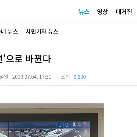
주
뉴스
영상
매거진
요
서
비
스
바
네 뉴스
시민기자 뉴스
로
가
기"
션'으로 바뀐다
정일
2019.07.04. 17:31
조회
9,600