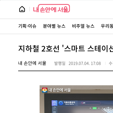
본
페
문
이
뉴
바
지
스
로
상
룸
가
단
뉴
기
으
스
로
기획·이슈
분야별 뉴스
비주얼 뉴스
우리동
주
이
요
동
서
비
스
지하철 2호선 '스마트 스테이
바
로
가
기
내 손안에 서울
발행일
2019.07.04. 17:08
수