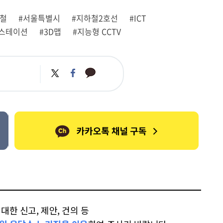
하철
#서울특별시
#지하철2호선
#ICT
 스테이션
#3D맵
#지능형 CCTV
카
트
페
카
위
이
오
터
스
톡
북
한 신고, 제안, 건의 등