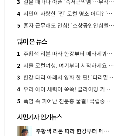
3
걸을 때마다 아픈 '족저근막염'…무작정 참지 말고 '이것' 해보세요!
4
시민이 사랑한 '찐' 로컬 명소 어디? '서울에디션25' 추천 코스
5
혼자 근무해도 안심! '소상공인안심벨' 신청하세요
많이 본 뉴스
1
주황색 리본 따라 한강부터 메타세쿼이아 숲길까지…서울둘레길 15코스
2
서울 로컬여행, 여기부터 시작하세요 '서울에디션25'
3
한강 다리 아래서 영화 한 편! '다리밑 영화관' 무료 상영
4
우리 아이 체력이 쑥쑥! 클라이밍 키즈카페·어린이 체력장
5
폭염 속 피어난 진분홍 물결! 국립중앙박물관 배롱나무 명소
시민기자 인기뉴스
주황색 리본 따라 한강부터 메타세쿼이아 숲길까지…서울둘레길 15코스