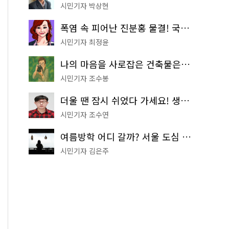
시민기자 박상현
폭염 속 피어난 진분홍 물결! 국립중앙박물관 배롱나무 명소
시민기자 최정윤
나의 마음을 사로잡은 건축물은? '서울시 건축상' 수상작 공개!
시민기자 조수봉
더울 땐 잠시 쉬었다 가세요! 생수 냉장고부터 해피소·무더위쉼터까지
시민기자 조수연
여름방학 어디 갈까? 서울 도심 무료 실내 여행 코스 추천
시민기자 김은주