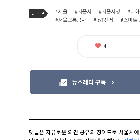
기
태
#서울
#서울시
#서울시청
#지
사
그
관
#서울교통공사
#IoT센서
#스마트
련
태
그
좋
4
아
요
댓글은 자유로운 의견 공유의 장이므로 서울시에 대