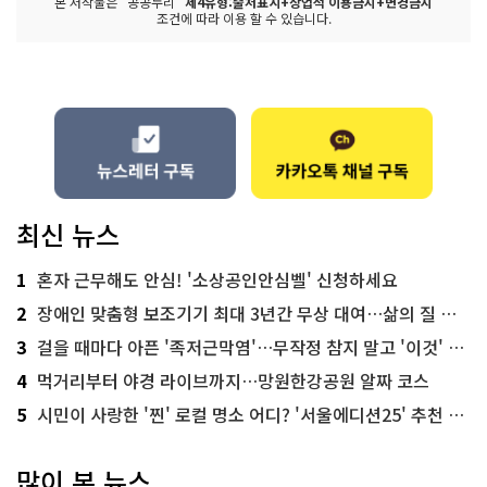
본 저작물은 "공공누리"
제4유형:출처표시+상업적 이용금지+변경금지
조건에 따라 이용 할 수 있습니다.
최신 뉴스
1
혼자 근무해도 안심! '소상공인안심벨' 신청하세요
2
장애인 맞춤형 보조기기 최대 3년간 무상 대여…삶의 질 높인다
3
걸을 때마다 아픈 '족저근막염'…무작정 참지 말고 '이것' 해보세요!
4
먹거리부터 야경 라이브까지…망원한강공원 알짜 코스
5
시민이 사랑한 '찐' 로컬 명소 어디? '서울에디션25' 추천 코스
많이 본 뉴스