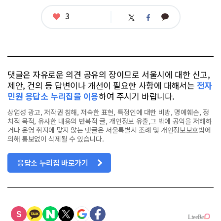
좋
3
카
트
페
아
카
위
이
요
오
터
스
톡
북
댓글은 자유로운 의견 공유의 장이므로 서울시에 대한 신고,
제안, 건의 등 답변이나 개선이 필요한 사항에 대해서는
전자
민원 응답소 누리집을 이용
하여 주시기 바랍니다.
상업성 광고, 저작권 침해, 저속한 표현, 특정인에 대한 비방, 명예훼손, 정
치적 목적, 유사한 내용의 반복적 글, 개인정보 유출,그 밖에 공익을 저해하
거나 운영 취지에 맞지 않는 댓글은 서울특별시 조례 및 개인정보보호법에
의해 통보없이 삭제될 수 있습니다.
응답소 누리집 바로가기