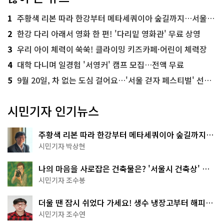
1
주황색 리본 따라 한강부터 메타세쿼이아 숲길까지…서울둘레길 15코스
2
한강 다리 아래서 영화 한 편! '다리밑 영화관' 무료 상영
3
우리 아이 체력이 쑥쑥! 클라이밍 키즈카페·어린이 체력장
4
대학 다니며 일경험 '서영커' 캠프 모집…전액 무료
5
9월 20일, 차 없는 도심 걸어요…'서울 걷자 페스티벌' 선착순 5천명
시민기자 인기뉴스
주황색 리본 따라 한강부터 메타세쿼이아 숲길까지…
서울둘레길 15코스
시민기자 박상현
나의 마음을 사로잡은 건축물은? '서울시 건축상' 수
상작 공개!
시민기자 조수봉
더울 땐 잠시 쉬었다 가세요! 생수 냉장고부터 해피소
·무더위쉼터까지
시민기자 조수연