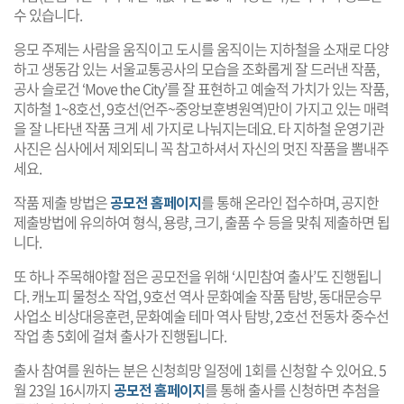
수 있습니다.
응모 주제는 사람을 움직이고 도시를 움직이는 지하철을 소재로 다양
하고 생동감 있는 서울교통공사의 모습을 조화롭게 잘 드러낸 작품,
공사 슬로건 ‘Move the City’를 잘 표현하고 예술적 가치가 있는 작품,
지하철 1~8호선, 9호선(언주~중앙보훈병원역)만이 가지고 있는 매력
을 잘 나타낸 작품 크게 세 가지로 나눠지는데요. 타 지하철 운영기관
사진은 심사에서 제외되니 꼭 참고하셔서 자신의 멋진 작품을 뽐내주
세요.
작품 제출 방법은
공모전 홈페이지
를 통해 온라인 접수하며, 공지한
제출방법에 유의하여 형식, 용량, 크기, 출품 수 등을 맞춰 제출하면 됩
니다.
또 하나 주목해야할 점은 공모전을 위해 ‘시민참여 출사’도 진행됩니
다. 캐노피 물청소 작업, 9호선 역사 문화예술 작품 탐방, 동대문승무
사업소 비상대응훈련, 문화예술 테마 역사 탐방, 2호선 전동차 중수선
작업 총 5회에 걸쳐 출사가 진행됩니다.
출사 참여를 원하는 분은 신청희망 일정에 1회를 신청할 수 있어요. 5
월 23일 16시까지
공모전 홈페이지
를 통해 출사를 신청하면 추첨을