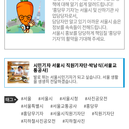
책에 대해 알기 쉽게 알려드립니다!
‘홍당무 기자’는 서울시 및 산하기관 사
업담당자로서,
담당자만 알고 있기 아까운 서울시 숨은
정보를 속속들이 전해드립니다.
서울시 홍보를 당당하게 책임질 ‘홍당무
기자’의 활약을 기대해 주세요.
기
시민기자 서울시 직원기자단·박남식(서울교
사
통공사)
작
발로 뛰는 서울시민기자가 되고 싶습니다. 서울 생활
성
을 생생히 전달하겠습니다.
자
프
로
기
필
태
#서울
#서울시
#서울시청
#사진공모전
사
그
관
#서울특별시
#서울교통공사
#홍당무
련
#홍당무기자
#서울시직원기자단
#직원기자단
태
그
#지하철사진공모전
#지하철사진