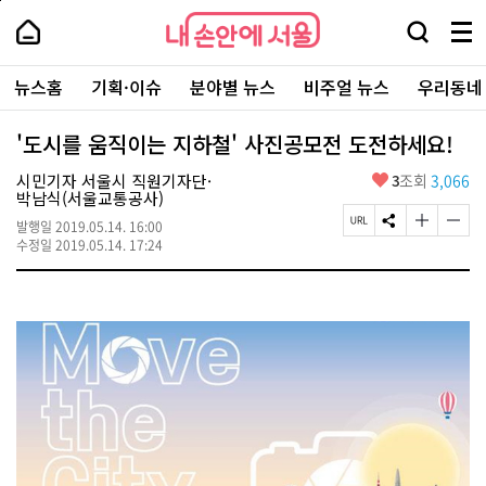
본
페
내
문
이
내
손
검
메
바
지
손
안
색
뉴
로
상
안
주
에
창
전
가
단
에
뉴스홈
기획·이슈
분야별 뉴스
비주얼 뉴스
우리동네
요
서
열
체
기
으
서
서
울
기
보
로
울
비
기
이
-
'도시를 움직이는 지하철' 사진공모전 도전하세요!
스
동
서
바
울
좋
시민기자 서울시 직원기자단·
3
조회
3,066
로
시
아
박남식(서울교통공사)
가
대
요
기
페
S
글
글
표
발행일
2019.05.14. 16:00
이
N
자
자
소
수정일
2019.05.14. 17:24
지
S
크
크
통
U
공
기
기
포
R
유
크
작
털
L
하
게
게
복
기
변
변
사
경
경
하
하
기
기