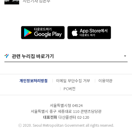
시민기자 김은주
다
A
운
p
로
p
드
S
하
t
기
o
관련 누리집 바로가기
G
r
o
e
o
에
g
서
l
다
개인정보처리방침
이메일 무단수집 거부
이용약관
e
운
P
로
PC버전
l
드
a
하
y
기
서울특별시청 04524
서울특별시 중구 세종대로 110 콘텐츠담당관
대표전화
다산콜센터
02-120
ⓒ
2020. Seoul Metropolitan Government all rights reserved.