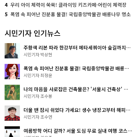
4
우리 아이 체력이 쑥쑥! 클라이밍 키즈카페·어린이 체력장
5
폭염 속 피어난 진분홍 물결! 국립중앙박물관 배롱나무 명소
시민기자 인기뉴스
주황색 리본 따라 한강부터 메타세쿼이아 숲길까지…
서울둘레길 15코스
시민기자 박상현
폭염 속 피어난 진분홍 물결! 국립중앙박물관 배롱나
무 명소
시민기자 최정윤
나의 마음을 사로잡은 건축물은? '서울시 건축상' 수
상작 공개!
시민기자 조수봉
더울 땐 잠시 쉬었다 가세요! 생수 냉장고부터 해피소
·무더위쉼터까지
시민기자 조수연
여름방학 어디 갈까? 서울 도심 무료 실내 여행 코스
추천