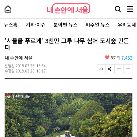
본
페
내
문
이
내
손
검
메
바
지
손
안
색
뉴
로
상
안
주
에
창
전
가
단
에
뉴스홈
기획·이슈
분야별 뉴스
비주얼 뉴스
우리동네
요
서
열
체
기
으
서
서
울
기
보
로
울
비
기
이
-
'서울을 푸르게' 3천만 그루 나무 심어 도시숲 만든
스
동
서
다
바
울
로
시
가
좋
내 손안에 서울
8
조회
7,452
대
기
아
표
발행일
2019.03.26. 15:54
요
소
페
S
글
글
수정일
2019.03.26. 16:17
통
이
N
자
자
포
지
S
크
크
털
U
공
기
기
R
유
크
작
L
하
게
게
복
기
변
변
사
경
경
하
하
기
기