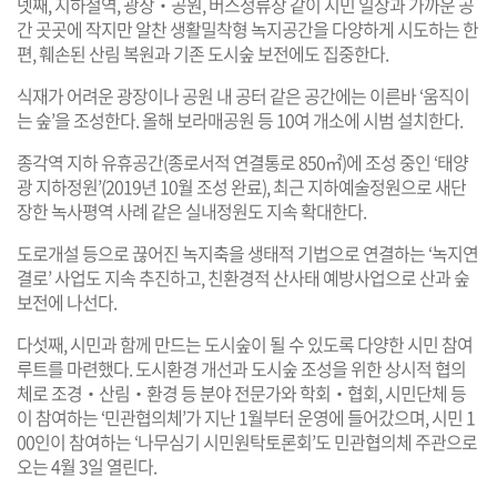
넷째, 지하철역, 광장‧공원, 버스정류장 같이 시민 일상과 가까운 공
간 곳곳에 작지만 알찬 생활밀착형 녹지공간을 다양하게 시도하는 한
편, 훼손된 산림 복원과 기존 도시숲 보전에도 집중한다.
식재가 어려운 광장이나 공원 내 공터 같은 공간에는 이른바 ‘움직이
는 숲’을 조성한다. 올해 보라매공원 등 10여 개소에 시범 설치한다.
종각역 지하 유휴공간(종로서적 연결통로 850㎡)에 조성 중인 ‘태양
광 지하정원’(2019년 10월 조성 완료), 최근 지하예술정원으로 새단
장한 녹사평역 사례 같은 실내정원도 지속 확대한다.
도로개설 등으로 끊어진 녹지축을 생태적 기법으로 연결하는 ‘녹지연
결로’ 사업도 지속 추진하고, 친환경적 산사태 예방사업으로 산과 숲
보전에 나선다.
다섯째, 시민과 함께 만드는 도시숲이 될 수 있도록 다양한 시민 참여
루트를 마련했다. 도시환경 개선과 도시숲 조성을 위한 상시적 협의
체로 조경‧산림‧환경 등 분야 전문가와 학회‧협회, 시민단체 등
이 참여하는 ‘민관협의체’가 지난 1월부터 운영에 들어갔으며, 시민 1
00인이 참여하는 ‘나무심기 시민원탁토론회’도 민관협의체 주관으로
오는 4월 3일 열린다.