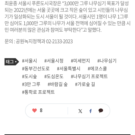
최윤종 서울시 푸른도시국장은 “3,000만 그루 나무심기 목표가 달성
되는 2022년에는 서울 곳곳에 크고 작은 숲이 있고 시민들의 나무심
기가 일상화되는 도시 서울이 될 것이다. 서울시민 1명이 나무 1그루
만 심어도 1,000만 그루의 나무가 서울 전역에 심어질 수 있는 만큼 시
민 여러분의 많은 관심과 참여도 부탁한다”고 말했다.
문의 : 공원녹지정책과 02-2133-2023
기
태
#서울시
#서울시청
#미세먼지
#나무심기
사
그
관
#동부간선도로
#서울특별시
#에코스쿨
련
#도시숲
#도심온도
#나무심기 프로젝트
태
그
#3만 그루
#바람길 숲
#가로숲 길
#통학로 프로젝트
좋
8
카
트
페
아
카
위
이
요
오
터
스
톡
북