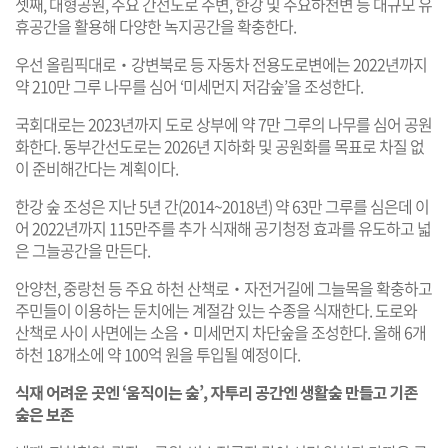
셋째, 대형공원, 주요 간선도로 주변, 한강 및 주요하천변 등 대규모 유
휴공간을 활용해 다양한 녹지공간을 확충한다.
우선 올림픽대로‧강변북로 등 자동차 전용도로변에는 2022년까지
약 210만 그루 나무를 심어 ‘미세먼지 저감숲’을 조성한다.
국회대로는 2023년까지 도로 상부에 약 7만 그루의 나무를 심어 공원
화한다. 동부간선도로는 2026년 지하화 및 공원화를 목표로 차질 없
이 준비해간다는 계획이다.
한강 숲 조성은 지난 5년 간(2014~2018년) 약 63만 그루를 심은데 이
어 2022년까지 115만주를 추가 식재해 공기청정 효과를 유도하고 넓
은 그늘공간을 만든다.
안양천, 중랑천 등 주요 하천 산책로‧자전거길에 그늘목을 확충하고
주민들이 이용하는 둔치에는 계절감 있는 수종을 식재한다. 도로와
산책로 사이 사면에는 소음‧미세먼지 차단숲을 조성한다. 올해 6개
하천 18개소에 약 100억 원을 투입될 예정이다.
식재 어려운 곳엔 ‘움직이는 숲’, 자투리 공간엔 생활숲 만들고 기존
숲은 보존