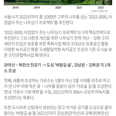
서울시가 2022년까지 총 3,000만 그루의 나무를 심는 '2022-3000, 아
낌없이 주는 나무심기 프로젝트'를 추진한다
'2022-3000, 아낌없이 주는 나무심기 프로젝트'는 5개 핵심전략으로
추진된다. ①도시환경 개선을 위한 나무심기 전략 개선‧강화 ②미
세먼지 민감군 보호를 위한 특화사업 확대 ③대규모 유휴공간 활용
다양한 녹지공간 확충 ④생활밀착형 녹지공간 조성과 기존 도시숲 보
존 ⑤민관협력사업 확대이다.
관악산‧북한산 찬공기 → 도심 ‘바람길 숲’, 강남권‧강북권 각 1개
소 조성
첫째, 새롭게 조성하는 가로수는 1열이 아닌 2열 식재를 위주로 하고
키 큰 나무 아래 작은 꽃‧나무를 층층이 심어 ‘가로숲 길’을 조성한다.
연내 ‘가로수 기본계획’을 수립, 2021년까지 30km 규모의 띠녹지를
조성한다는 목표다.
또한 도시외곽 산림에서 생성되는 맑고 차가운 공기를 도심으로 끌어
들이는 ‘바람길 숲’을 2021년까지 강남권(관악산)과 강북권(북한산)