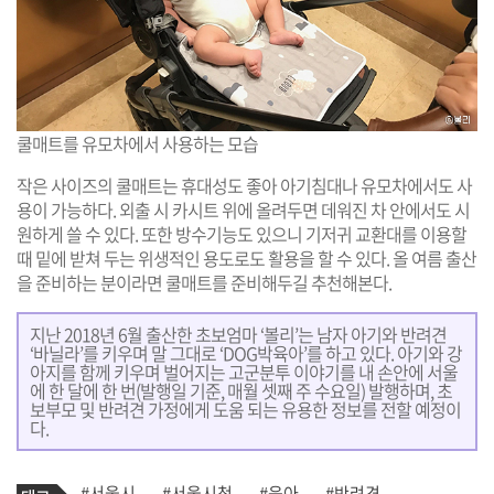
쿨매트를 유모차에서 사용하는 모습
작은 사이즈의 쿨매트는 휴대성도 좋아 아기침대나 유모차에서도 사
용이 가능하다. 외출 시 카시트 위에 올려두면 데워진 차 안에서도 시
원하게 쓸 수 있다. 또한 방수기능도 있으니 기저귀 교환대를 이용할
때 밑에 받쳐 두는 위생적인 용도로도 활용을 할 수 있다. 올 여름 출산
을 준비하는 분이라면 쿨매트를 준비해두길 추천해본다.
지난 2018년 6월 출산한 초보엄마 ‘볼리’는 남자 아기와 반려견
‘바닐라’를 키우며 말 그대로 ‘DOG박육아’를 하고 있다. 아기와 강
아지를 함께 키우며 벌어지는 고군분투 이야기를 내 손안에 서울
에 한 달에 한 번(발행일 기준, 매월 셋째 주 수요일) 발행하며, 초
보부모 및 반려견 가정에게 도움 되는 유용한 정보를 전할 예정이
다.
기
태
#서울시
#서울시청
#육아
#반려견