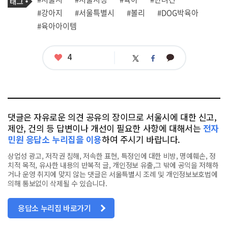
사
그
관
#강아지
#서울특별시
#볼리
#DOG박육아
련
#육아아이템
태
그
좋
4
카
트
페
아
카
위
이
요
오
터
스
톡
북
댓글은 자유로운 의견 공유의 장이므로 서울시에 대한 신고,
제안, 건의 등 답변이나 개선이 필요한 사항에 대해서는
전자
민원 응답소 누리집을 이용
하여 주시기 바랍니다.
상업성 광고, 저작권 침해, 저속한 표현, 특정인에 대한 비방, 명예훼손, 정
치적 목적, 유사한 내용의 반복적 글, 개인정보 유출,그 밖에 공익을 저해하
거나 운영 취지에 맞지 않는 댓글은 서울특별시 조례 및 개인정보보호법에
의해 통보없이 삭제될 수 있습니다.
응답소 누리집 바로가기