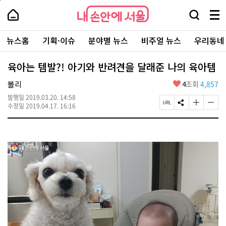
본
페
내
문
이
내
손
검
메
바
지
손
안
색
뉴
로
상
안
주
에
창
전
가
단
에
뉴스홈
기획·이슈
분야별 뉴스
비주얼 뉴스
우리동네
요
서
열
체
기
으
서
서
울
기
보
로
울
비
기
이
-
육아는 템발?! 아기와 반려견을 달래준 나의 육아템
스
동
서
바
울
좋
볼리
4
조회
4,857
로
시
아
가
대
발행일
2019.03.20. 14:58
요
기
페
S
글
글
표
수정일
2019.04.17. 16:16
이
N
자
자
소
지
S
크
크
통
U
공
기
기
포
R
유
크
작
털
L
하
게
게
복
기
변
변
사
경
경
하
하
기
기