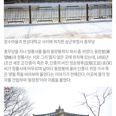
장수마을과 한성대학교 사이에 위치한 삼군부청사 총무당
총무당을 지나 청룡사를 들러 동망봉까지 와서 좀 쉬었다. 동망봉(東
望峰)과 청룡사는 서로 그리 멀지 않은 곳에 위치해 있는데, 1456년
(조선 세조 2) 단종이 죽은 후, 단종의 비인 정순왕후(定順王后) 송(宋)
씨가 청룡사에 머무르며 날마다 동망봉에 올라 단종이 귀양 가서 죽
은 영월 쪽을 바라보며 울었다는 이야기가 전해진다. 이곳에 팔각 정
자를 건립하여 ‘동망정’이라 이름을 붙였다.