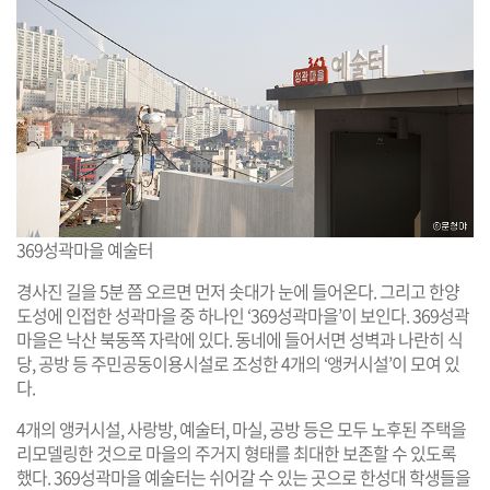
369성곽마을 예술터
경사진 길을 5분 쯤 오르면 먼저 솟대가 눈에 들어온다. 그리고 한양
도성에 인접한 성곽마을 중 하나인 ‘369성곽마을’이 보인다. 369성곽
마을은 낙산 북동쪽 자락에 있다. 동네에 들어서면 성벽과 나란히 식
당, 공방 등 주민공동이용시설로 조성한 4개의 ‘앵커시설’이 모여 있
다.
4개의 앵커시설, 사랑방, 예술터, 마실, 공방 등은 모두 노후된 주택을
리모델링한 것으로 마을의 주거지 형태를 최대한 보존할 수 있도록
했다. 369성곽마을 예술터는 쉬어갈 수 있는 곳으로 한성대 학생들을