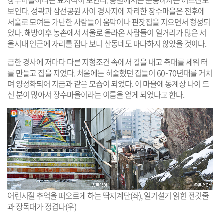
보인다. 성곽과 삼선공원 사이 경사지에 자리한 장수마을은 전후에
서울로 모여든 가난한 사람들이 움막이나 판잣집을 지으면서 형성되
었다. 해방이후 농촌에서 서울로 올라온 사람들이 일거리가 많은 서
울시내 인근에 자리를 잡다 보니 산동네도 마다하지 않았을 것이다.
급한 경사에 저마다 다른 지형조건 속에서 길을 내고 축대를 세워 터
를 만들고 집을 지었다. 처음에는 허술했던 집들이 60~70년대를 거치
며 양성화되어 지금과 같은 모습이 되었다. 이 마을에 통계상 나이 드
신 분이 많아서 장수마을이라는 이름을 얻게 되었다고 한다.
어린시절 추억을 떠오르게 하는 딱지계단(좌), 얼기설기 얽힌 전깃줄
과 장독대가 정겹다(우)