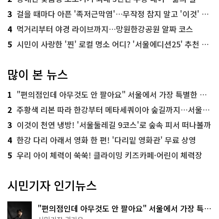
3
걸을 때마다 아픈 '족저근막염'…무작정 참지 말고 '이것' 해보세요!
4
먹거리부터 야경 라이브까지…망원한강공원 알짜 코스
5
시민이 사랑한 '찐' 로컬 명소 어디? '서울에디션25' 추천 코스
많이 본 뉴스
1
"편의점인데 아무것도 안 팔아요" 서울에서 가장 특별한 편의점의 정체
2
주황색 리본 따라 한강부터 메타세쿼이아 숲길까지…서울둘레길 15코스
3
이것이 천연 냉방! '서울둘레길 9코스'로 숲속 피서 떠나볼까
4
한강 다리 아래서 영화 한 편! '다리밑 영화관' 무료 상영
5
우리 아이 체력이 쑥쑥! 클라이밍 키즈카페·어린이 체력장
시민기자 인기뉴스
"편의점인데 아무것도 안 팔아요" 서울에서 가장 특별
한 편의점의 정체