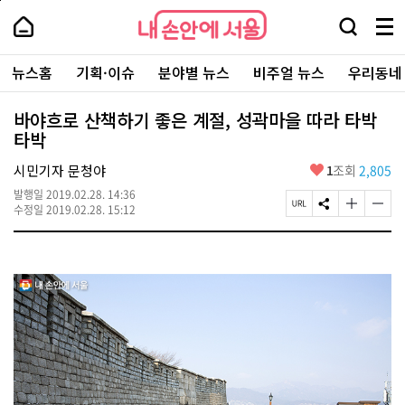
본
페
내
문
이
내
손
검
메
바
지
손
안
색
뉴
로
상
안
주
에
창
전
가
단
에
뉴스홈
기획·이슈
분야별 뉴스
비주얼 뉴스
우리동네
요
서
열
체
기
으
서
서
울
기
보
로
울
비
기
이
-
바야흐로 산책하기 좋은 계절, 성곽마을 따라 타박
스
동
서
타박
바
울
로
시
가
좋
시민기자 문청야
1
조회
2,805
대
기
아
표
발행일
2019.02.28. 14:36
요
소
페
S
글
글
수정일
2019.02.28. 15:12
통
이
N
자
자
포
지
S
크
크
털
U
공
기
기
R
유
크
작
L
하
게
게
복
기
변
변
사
경
경
하
하
기
기