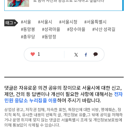
로 담아 사진과 영상으로 소개하고 싶습니다
성
자
프
로
기
필
태
#서울
#서울시
#서울시청
#서울특별시
사
그
관
#동망봉
#성곽마을
#장수마을
#낙산 성곽길
련
#총무당
#동망정
태
그
좋
1
카
트
페
아
카
위
이
요
오
터
스
톡
북
댓글은 자유로운 의견 공유의 장이므로 서울시에 대한 신고,
제안, 건의 등 답변이나 개선이 필요한 사항에 대해서는
전자
민원 응답소 누리집을 이용
하여 주시기 바랍니다.
상업성 광고, 저작권 침해, 저속한 표현, 특정인에 대한 비방, 명예훼손, 정
치적 목적, 유사한 내용의 반복적 글, 개인정보 유출,그 밖에 공익을 저해하
거나 운영 취지에 맞지 않는 댓글은 서울특별시 조례 및 개인정보보호법에
의해 통보없이 삭제될 수 있습니다.