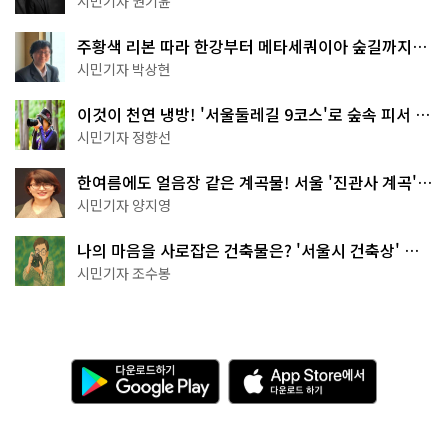
시민기자 권기윤
주황색 리본 따라 한강부터 메타세쿼이아 숲길까지…
서울둘레길 15코스
시민기자 박상현
이것이 천연 냉방! '서울둘레길 9코스'로 숲속 피서 떠
나볼까
시민기자 정향선
한여름에도 얼음장 같은 계곡물! 서울 '진관사 계곡'이
천국이네~
시민기자 양지영
나의 마음을 사로잡은 건축물은? '서울시 건축상' 수
상작 공개!
시민기자 조수봉
다
A
운
p
로
p
드
S
하
t