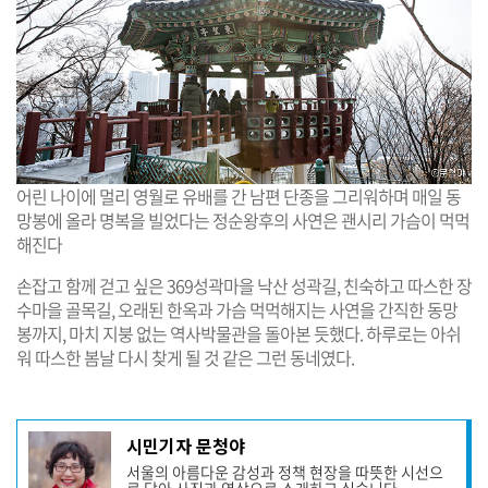
어린 나이에 멀리 영월로 유배를 간 남편 단종을 그리워하며 매일 동
망봉에 올라 명복을 빌었다는 정순왕후의 사연은 괜시리 가슴이 먹먹
해진다
손잡고 함께 걷고 싶은 369성곽마을 낙산 성곽길, 친숙하고 따스한 장
수마을 골목길, 오래된 한옥과 가슴 먹먹해지는 사연을 간직한 동망
봉까지, 마치 지붕 없는 역사박물관을 돌아본 듯했다. 하루로는 아쉬
워 따스한 봄날 다시 찾게 될 것 같은 그런 동네였다.
기
시민기자 문청야
사
서울의 아름다운 감성과 정책 현장을 따뜻한 시선으
작