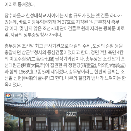
어리로 뭉쳐졌다.
장수마을과 한성대학교 사이에는 제법 규모가 있는 옛 건물 하나가
있는데, 바로 지방유형문화재 제 37호로 지정된 ‘삼군부청사 총무
당’이다. 몇 남지 않은 조선시대 관아건물로 원래 자리는 광화문 바로
앞, 지금의 정부중앙청사 자리다.
총무당은 조선말 최고 군사기관으로 대궐의 수비, 도성의 순찰 등을
총괄하던 삼군부청사의 중심건물이었다고 한다. 정면 7칸, 측면 4칸
의 이고주칠량(二高柱七樑) 팔작기와집이다. 총무당은 조선 말기 흥
선대원군(興宣大阮君)이 집권한 뒤 청헌당(淸憲堂), 덕의당(德義堂)
과 함께 1868년(고종 5)에 세워졌다. 총무당이라는 현판의 글씨는 조
선말 신헌(申櫶)의 글씨라고 한다. 나무의 질감과 냄새가 느껴지는 한
옥이었다.