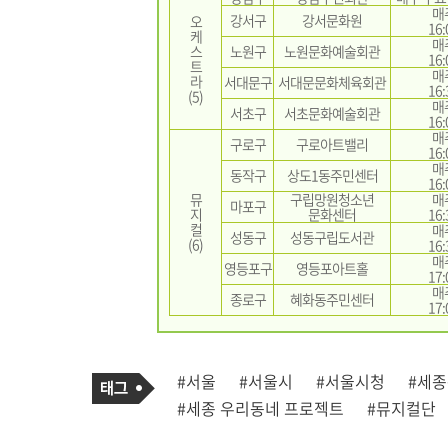
매
강서구
강서문화원
오
16:
케
매
스
노원구
노원문화예술회관
16:
트
매
라
서대문구
서대문문화체육회관
16:
(5)
매
서초구
서초문화예술회관
16:
매
구로구
구로아트밸리
16:
매
동작구
상도1동주민센터
16:
뮤
구립망원청소년
매
마포구
지
문화센터
16:
컬
매
성동구
성동구립도서관
(6)
16:
매
영등포구
영등포아트홀
17:
매
종로구
혜화동주민센터
17:
기
태
#서울
#서울시
#서울시청
#세
사
그
관
#세종 우리동네 프로젝트
#뮤지컬단
련
태
그