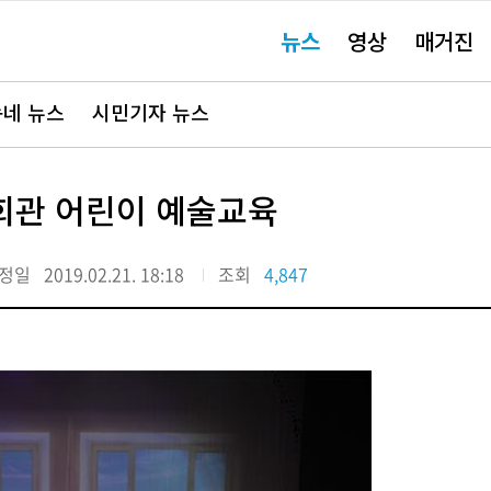
주
뉴스
영상
매거진
요
서
비
스
바
네 뉴스
시민기자 뉴스
로
가
기"
회관 어린이 예술교육
정일
2019.02.21. 18:18
조회
4,847