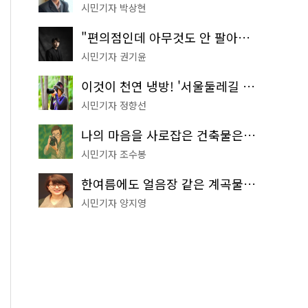
시민기자 박상현
"편의점인데 아무것도 안 팔아요" 서울에서 가장 특별한 편의점의 정체
시민기자 권기윤
이것이 천연 냉방! '서울둘레길 9코스'로 숲속 피서 떠나볼까
시민기자 정향선
나의 마음을 사로잡은 건축물은? '서울시 건축상' 수상작 공개!
시민기자 조수봉
한여름에도 얼음장 같은 계곡물! 서울 '진관사 계곡'이 천국이네~
시민기자 양지영