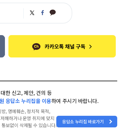
카
트
페
카
위
이
오
터
스
톡
북
한 신고, 제안, 건의 등
원 응답소 누리집을 이용
하여 주시기 바랍니다.
방, 명예훼손, 정치적 목적,
을 저해하거나 운영 취지에 맞지
응답소 누리집 바로가기
 통보없이 삭제될 수 있습니다.