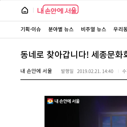
본
페
문
이
뉴
바
지
스
로
상
룸
가
단
뉴
기
으
스
로
기획·이슈
분야별 뉴스
비주얼 뉴스
우리동
주
이
요
동
서
비
스
동네로 찾아갑니다! 세종문화
바
로
가
기
내 손안에 서울
발행일
2019.02.21. 14:40
수