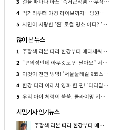
3
걸을 때마다 아픈 '족저근막염'…무작정 참지 말고 '이것' 해보세요!
4
먹거리부터 야경 라이브까지…망원한강공원 알짜 코스
5
시민이 사랑한 '찐' 로컬 명소 어디? '서울에디션25' 추천 코스
많이 본 뉴스
1
주황색 리본 따라 한강부터 메타세쿼이아 숲길까지…서울둘레길 15코스
2
"편의점인데 아무것도 안 팔아요" 서울에서 가장 특별한 편의점의 정체
3
이것이 천연 냉방! '서울둘레길 9코스'로 숲속 피서 떠나볼까
4
한강 다리 아래서 영화 한 편! '다리밑 영화관' 무료 상영
5
우리 아이 체력이 쑥쑥! 클라이밍 키즈카페·어린이 체력장
시민기자 인기뉴스
주황색 리본 따라 한강부터 메타세쿼이아 숲길까지…서울둘레길 15코스