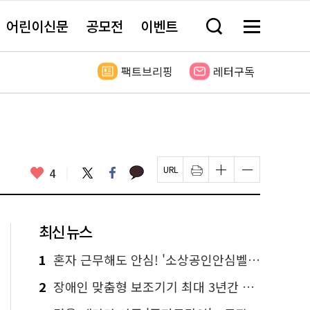
어린이신문
공모전
이벤트
검
메
색
뉴
창
전
열
체
팩트브리핑
레터구독
기
보
기
카
좋
트
페
4
페
인
글
글
카
위
이
아
이
쇄
자
자
오
터
스
요
지
하
크
크
톡
북
U
기
기
기
R
새
크
작
L
창
게
게
최신 뉴스
복
열
변
변
사
림
경
경
하
하
1
혼자 근무해도 안심! '소상공인안심벨' 신청하세요
기
기
2
장애인 맞춤형 보조기기 최대 3년간 무상 대여…삶의 질 높인다